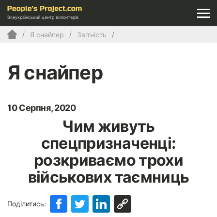
Всеукраїнський центр волонтерів
Я снайпер
Звітність
Я снайпер
10 Серпня, 2020
Чим живуть
спецпризначенці:
розкриваємо трохи
військових таємниць
Поділитись: