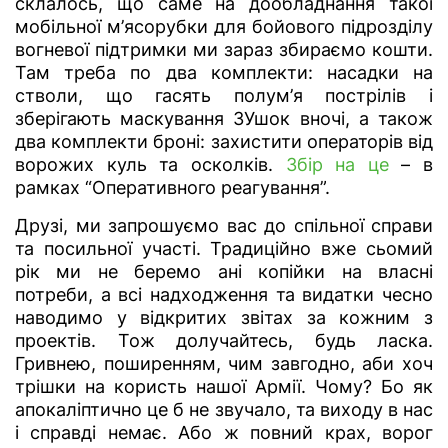
склалось, що саме на дообладнання такої
мобільної м’ясорубки для бойового підрозділу
вогневої підтримки ми зараз збираємо кошти.
Там треба по два комплекти: насадки на
стволи, що гасять полум’я пострілів і
зберігають маскування ЗУшок вночі, а також
два комплекти броні: захистити операторів від
ворожих куль та осколків.
Збір на це
– в
рамках “Оперативного реагування”.
Друзі, ми запрошуємо вас до спільної справи
та посильної участі. Традиційно вже сьомий
рік ми не беремо ані копійки на власні
потреби, а всі надходження та видатки чесно
наводимо у відкритих звітах за кожним з
проектів. Тож долучайтесь, будь ласка.
Гривнею, поширенням, чим завгодно, аби хоч
трішки на користь нашої Армії. Чому? Бо як
апокаліптично це б не звучало, та виходу в нас
і справді немає. Або ж повний крах, ворог