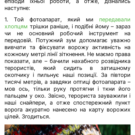
епізоди їхньої роботи, а отже, дізнались
наступне:
1. Той фотоапарат, який ми
передавали
хлопцям
трішки раніше, і подібні йому – зараз
чи не основний робочий інструмент на
передовій. Потужний зум допомагає уважно
вивчати та фіксувати ворожу активність на
кожному метрі лінії зіткнення. Не маємо права
показати, але – бачили нахабного розвідника
терористів, який сидить в затишному
окопчику і пильнує наші позиції. За півтори
тисячі метрів, а завдяки оптиці фотоапарата –
мов ось, тільки руку протягни і ткни його
пальцем у око. Звісно, терориста зауважили і
наші снайпери, а отже спостережний пункт
ворога акуратно нанесено на карту ворожих
цілей. Згодиться.