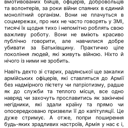
вмотивованих бійців, офіцерів, добровольців
та волонтерів, за роки війни спаяних в єдиний
монолітний організм. Вони не плачуться в
соцмережах, про них не часто говорять у ЗМІ,
тисячі їх щодня тихо і непомітно роблять свою
важливу роботу. Вони не вміють красиво
публічно говорити, але навчилися добре
убивати за Батьківщину. Практично ціле
покоління людей, які живуть війною. Ніхто й
нічого із ними не зробить.
Навіть дехто зі старих, радянської ще закалки
армійських офіцерів, які ставляться до Армії
без надмірного пієтету чи патріотизму, радше
як до служби та теплого місця, все одно
навряд чи захочуть прославитись як закінчені
негідники, які здали країну та прямо чи
опосередковано призвели її до капітуляції. Це
дуже стримує. А отже, попри поширення
будь-яких зрадливих настроїв, Армія у нас є і,