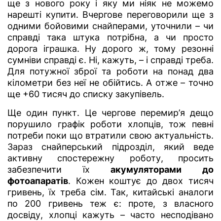
ще з нового року і яку ми ніяк не можемо
нарешті купити. Вчергове переговорили ще з
одними бойовими снайперами, уточнили – чи
справді така штука потрібна, а чи просто
дорога іграшка. Ну дорого ж, тому резонні
сумніви справді є. Ні, кажуть, – і справді треба.
Для потужної зброї та роботи на понад два
кілометри без неї не обійтись. А отже – точно
ще +60 тисяч до списку закупівель.
Ще один пункт. Це чергове перемир’я дещо
порушило графік роботи хлопців, тож певні
потреби поки що втратили свою актуальність.
Зараз снайперський підрозділ, який веде
активну спостережну роботу, просить
забезпечити їх
акумуляторами до
фотоапаратів
. Кожен коштує до двох тисяч
гривень, їх треба сім. Так, китайські аналоги
по 200 гривень теж є: проте, з власного
досвіду, хлопці кажуть – часто несподівано