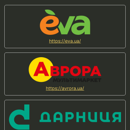
https://eva.ua/
https://avrora.ua/