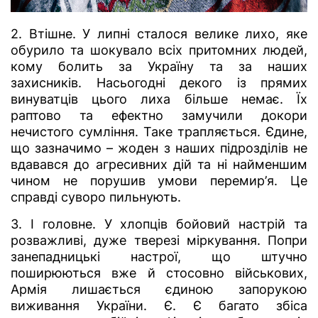
2. Втішне. У липні сталося велике лихо, яке
обурило та шокувало всіх притомних людей,
кому болить за Україну та за наших
захисників. Насьогодні декого із прямих
винуватців цього лиха більше немає. Їх
раптово та ефектно замучили докори
нечистого сумління. Таке трапляється. Єдине,
що зазначимо – жоден з наших підрозділів не
вдавався до агресивних дій та ні найменшим
чином не порушив умови перемир’я. Це
справді суворо пильнують.
3. І головне. У хлопців бойовий настрій та
розважливі, дуже тверезі міркування. Попри
занепадницькі настрої, що штучно
поширюються вже й стосовно військових,
Армія лишається єдиною запорукою
виживання України. Є. Є багато збіса