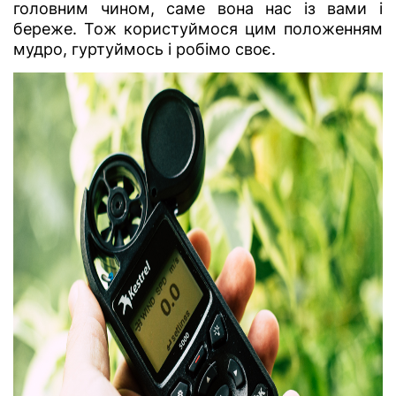
головним чином, саме вона нас із вами і
береже. Тож користуймося цим положенням
мудро, гуртуймось і робімо своє.