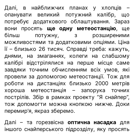
Далі, в найближчих планах у хлопців –
опанувати великий потужний калібр, що
потребує додаткового облаштування. Зараз
вони просять
ще одну метеостанцію
, ще
більш потужну, з розширеними
можливостями та додатковими опціями. Ціна
її – близько 26 тисяч. Справді треба: кажуть,
днями, на змаганнях, колеги на слабшому
калібрі відстрілялися на перше місце саме
завдяки точним обчисленням всіх умов, які
провели за допомогою метеостанції. Тож для
роботи на дистанціях близько 2000 метрів
хороша метеостанція – запорука точних
пострілів. Збір в рамках проекту “Я снайпер”,
тож допомогти можна кнопкою нижче. Доки
перемир’я, якраз зберемо.
Далі – та горезвісна
оптична насадка
для
іншого снайперського підрозділу, яку просять