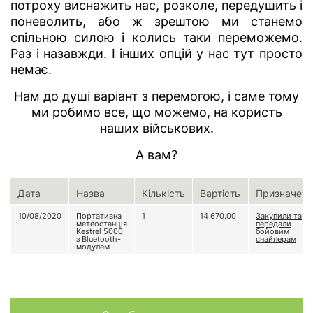
потроху виснажить нас, розколе, передушить і
поневолить, або ж зрештою ми станемо
спільною силою і колись таки переможемо.
Раз і назавжди. І інших опцій у нас тут просто
немає.
Нам до душі варіант з перемогою, і саме тому
ми робимо все, що можемо, на користь
наших військових.
А вам?
Дата
Назва
Кількість
Вартість
Призначенн
10/08/2020
Портативна
1
14 670.00
Закупили та
метеостанція
передали
Kestrel 5000
бойовим
з Bluetooth-
снайперам
модулем