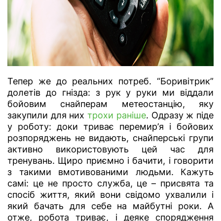
Тепер же до реальних потреб. “Боривітрик”
долетів до гнізда: з рук у руки ми віддали
бойовим снайперам метеостанцію, яку
закупили для них
трохи раніше
. Одразу ж піде
у роботу: доки триває перемир’я і бойових
розпоряджень не видають, снайперські групи
активно використовують цей час для
тренувань. Щиро приємно і бачити, і говорити
з такими вмотивованими людьми. Кажуть
самі: це не просто служба, це – присвята та
спосіб життя, який вони свідомо ухвалили і
який бачать для себе на майбутні роки. А
отже, робота триває, і деяке спорядження