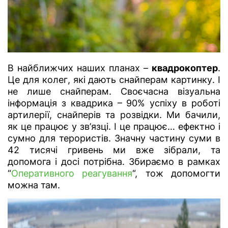
В найближчих наших планах –
квадрокоптер
.
Це для колег, які дають снайперам картинку. І
не лише снайперам. Своєчасна візуальна
інформація з квадрика – 90% успіху в роботі
артилерії, снайперів та розвідки. Ми бачили,
як це працює у зв’язці. І це працює… ефектно і
сумно для терористів. Значну частину суми в
42 тисячі гривень ми вже зібрали, та
допомога і досі потрібна. Збираємо в рамках
“
Оперативного реагування
“, тож допомогти
можна там.