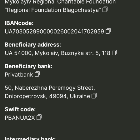
Mykolayiv Regional Charitable Foundation
“Regional Foundation Blagochestya”
IBANcode:
UA703052990000026002041702959
Beneficiary address:
UA 54000, Mykolaiv, Buznyka str. 5, 118
Beneficiary bank:
Privatbank
50, Naberezhna Peremogy Street,
Dnipropetrovsk, 49094, Ukraine
Swift code:
PBANUA2X
Intermediary bank: