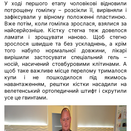
У ході першого етапу чоловікові відновили
потрощену гомілку – розсікли її, вирівняли і
зафіксували у вірному положенні пластиною.
Вже потім, коли гомілка зрослася, взялися за
найсерйозніше. Кістку стегна теж довелося
ламати і зрощувати наново. Щоб стегно
зрослося швидше та без ускладнень, а крім
того набуло нормальної довжини, лікарі
вирішили застосувати спеціальний гель –
носій, насичений стовбуровими клітинами. А
щоб таке важливе місце перелому трималося
купи і не пошкодилося під якимось
навантаженням, рештки кістки насадили на
велетенський ортопедичний штифт і скрутили
усе це гвинтами.