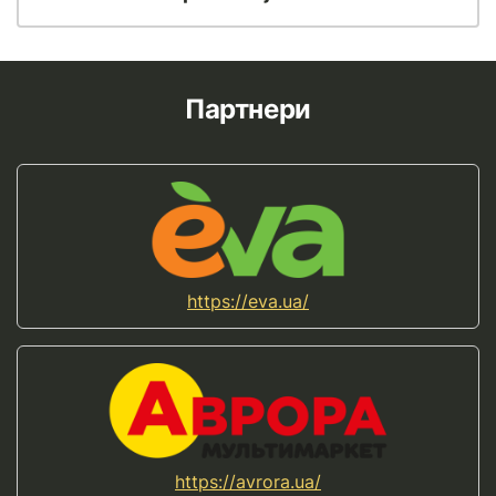
Партнери
https://eva.ua/
https://avrora.ua/