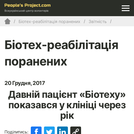
Всеукраїнський центр волонтерів
Біотех-реабілітація поранених
Звітність
Біотех-реабілітація
поранених
20 Грудня, 2017
Давній пацієнт «Біотеху»
показався у клініці через
рік
Поділитись: