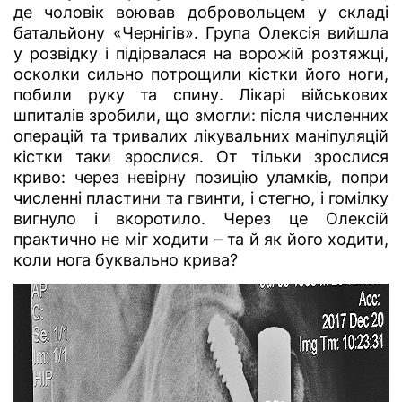
де чоловік воював добровольцем у складі
батальйону «Чернігів». Група Олексія вийшла
у розвідку і підірвалася на ворожій розтяжці,
осколки сильно потрощили кістки його ноги,
побили руку та спину. Лікарі військових
шпиталів зробили, що змогли: після численних
операцій та тривалих лікувальних маніпуляцій
кістки таки зрослися. От тільки зрослися
криво: через невірну позицію уламків, попри
численні пластини та гвинти, і стегно, і гомілку
вигнуло і вкоротило. Через це Олексій
практично не міг ходити – та й як його ходити,
коли нога буквально крива?