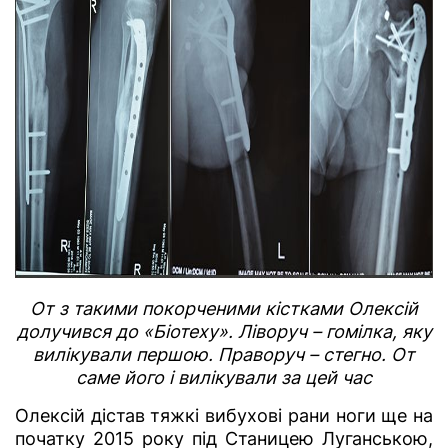
От з такими покорченими кістками Олексій
долучився до «Біотеху». Ліворуч – гомілка, яку
вилікували першою. Праворуч – стегно. От
саме його і вилікували за цей час
Олексій дістав тяжкі вибухові рани ноги ще на
початку 2015 року під Станицею Луганською,