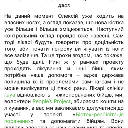
двох
На даний момент Олексій уже ходить на
власних ногах, а огляд показав, що нова кістка
усе більше і більше зміцнюється. Наступний
контрольний огляд пройде вже навесні. Сам
тоді лікарі будуть говорити про доцільність
того, аби почати потроху витягувати із ноги
все залізяччя. Та це трохи згодом, час покаже,
що буде далі. Нині ж у рамках проекту
проходять лікування й інші бійці, яким
потрібна наша допомога – адже держава
полишила їх із проблемами сам-на-сам і не
може вилікувати ці тяжкі рани. Лікарі клініки
ilaya
відновлюють тяжкопоранених бійців, ми,
волонтери
People’s Project
, збираємо кошти на
лікування, а вас ми закликаємо долучатися до
участі у проекті «
Біотех-реабілітація
поранених
» та допомагати бійцям. Вони
віддали здоров’я за наш з вами мир та спокій.