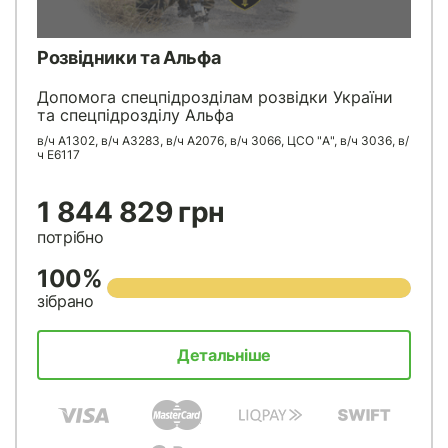
Розвідники та Альфа
Допомога спецпідрозділам розвідки України
та спецпідрозділу Альфа
в/ч А1302, в/ч А3283, в/ч А2076, в/ч 3066, ЦСО "А", в/ч 3036, в/
ч Е6117
1 844 829 грн
потрібно
100%
зібрано
Детальніше