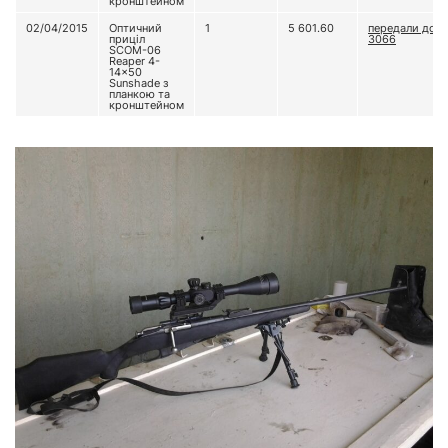
кронштейном
02/04/2015
Оптичний
1
5 601.60
передали до в
приціл
3066
SCOM-06
Reaper 4-
14x50
Sunshade з
планкою та
кронштейном