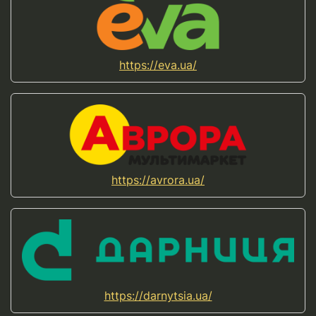
https://eva.ua/
https://avrora.ua/
https://darnytsia.ua/