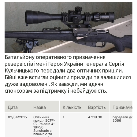
Батальйону оперативного призначення
резервістів імені Героя України генерала Сергія
Кульчицького передали два оптичних приціли.
Бійці вже встигли оцінити прилади та залишилися
дуже задоволені. Як завжди, ми вдячні
спонсорам за підтримку і небайдужість.
Дата
Назва
Кількість
Вартість
Призначен
02/04/2015
Оптичний
1
4 219.30
передали до в
приціл SCFF-
3066
02 Paladin 4-
16x50
Sunshade з
планкою та