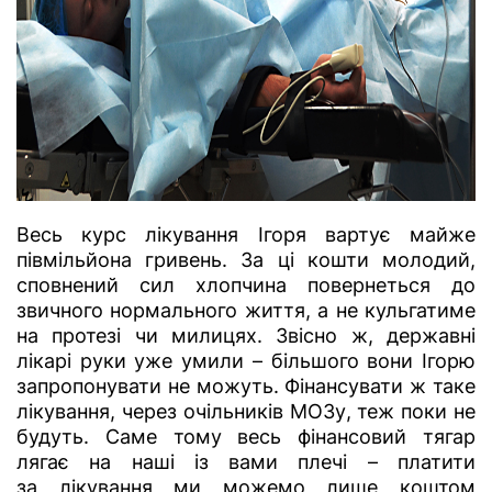
Весь курс лікування Ігоря вартує майже
півмільйона гривень. За ці кошти молодий,
сповнений сил хлопчина повернеться до
звичного нормального життя, а не кульгатиме
на протезі чи милицях. Звісно ж, державні
лікарі руки уже умили – більшого вони Ігорю
запропонувати не можуть. Фінансувати ж таке
лікування, через очільників МОЗу, теж поки не
будуть. Саме тому весь фінансовий тягар
лягає на наші із вами плечі – платити
за лікування ми можемо лише коштом