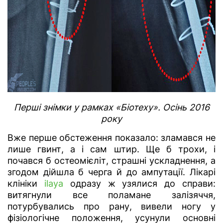
Перші знімки у рамках «Біотеху». Осінь 2016
року
Вже перше обстеження показало: зламався не
лише гвинт, а і сам штир. Ще б трохи, і
почався б остеомієліт, страшні ускладнення, а
згодом дійшла б черга й до ампутації. Лікарі
клініки
ilaya
одразу ж узялися до справи:
витягнули все поламане залізяччя,
потурбувались про рану, вивели ногу у
фізіологічне положення, усунули основні