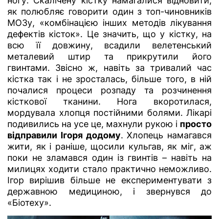
ногу. Скалічену кістку намагалися відновити,
як полюбляє говорити один з топ-чиновників
МОЗу, «комбінацією інших методів лікування
дефектів кісток». Це значить, що у кістку, на
всю її довжину, всадили велетенський
металевий штир та прикрутили його
гвинтами. Звісно ж, навіть за тривалий час
кістка так і не зросталась, більше того, в ній
почалися процеси розпаду та розчинення
кісткової тканини. Нога вкоротилася,
мордувала хлопця постійними болями. Лікарі
подивились на усе це, махнули рукою і
просто
відправили Ігоря додому
. Хлопець намагався
жити, як і раніше, щосили кульгав, як міг, аж
поки не зламався один із гвинтів – навіть на
милицях ходити стало практично неможливо.
Ігор вирішив більше не експериментувати з
державною медициною, і звернувся до
«Біотеху».