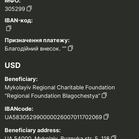
МФО:
305299
IBAN-код:
Призначення платежу:
Благодійний внесок. “”
USD
Beneficiary:
Mykolayiv Regional Charitable Foundation
“Regional Foundation Blagochestya”
IBANcode:
UA583052990000026007011702069
Beneficiary address:
UA 54000, Mykolaiv, Buznyka str. 5, 118