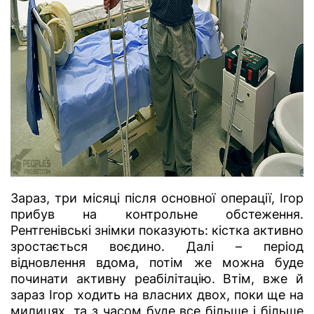
Зараз, три місяці після основної операції, Ігор
прибув на контрольне обстеження.
Рентгенівські знімки показують: кістка активно
зростається воєдино. Далі – період
відновлення вдома, потім же можна буде
починати активну реабілітацію. Втім, вже й
зараз Ігор ходить на власних двох, поки ще на
милицях, та з часом буде все більше і більше