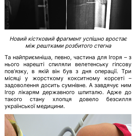
Новий кістковий фрагмент успішно вростає
між рештками розбитого стегна
Та найприємніша, певно, частина для Ігоря – з
нього нарешті спиляли велетенську гіпсову
пов’язку, в якій він був з дня операції. Три
місяці у жорсткому кокситному корсеті –
задоволення досить сумнівне. А завдячує ним
Ігор лікарям державного шпиталю. Адже до
такого стану хлопця довело безсилля
української медицини.