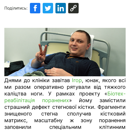
Поділитись:
Днями до клініки завітав
Ігор
, юнак, якого всі
ми разом оперативно рятували від тяжкого
каліцтва ноги. У рамках проекту «
Біотех-
реабілітація поранених
» йому замістили
страшний дефект стегнової кістки. Фрагменти
знищеного стегна сполучив кістковий
матрикс, масштабну ж зону поранення
заповнили спеціальним клітинним