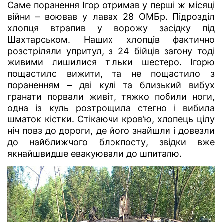
Саме поранення Ігор отримав у перші ж місяці
війни – воював у лавах 28 ОМБр. Підрозділ
хлопця втрапив у ворожу засідку під
Шахтарськом. Наших хлопців фактично
розстріляли упритул, з 24 бійців загону тоді
живими лишилися тільки шестеро. Ігорю
пощастило вижити, та не пощастило з
пораненням – дві кулі та близький вибух
гранати порвали живіт, тяжко побили ноги,
одна із куль розтрощила стегно і вибила
шматок кістки. Стікаючи кров’ю, хлопець цілу
ніч повз до дороги, де його знайшли і довезли
до найближчого блокпосту, звідки вже
якнайшвидше евакуювали до шпиталю.