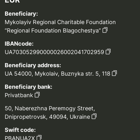
Beneficiary:
Mykolayiv Regional Charitable Foundation
“Regional Foundation Blagochestya”
IBANcode:
UA703052990000026002041702959
Beneficiary address:
UA 54000, Mykolaiv, Buznyka str. 5, 118
Beneficiary bank:
Privatbank
50, Naberezhna Peremogy Street,
Dnipropetrovsk, 49094, Ukraine
Swift code:
PBANUA2X