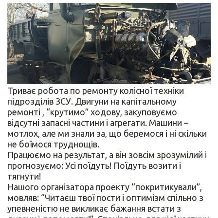
Триває робота по ремонту колісної техніки
підрозділів ЗСУ. Двигуни на капітальному
ремонті , “крутимо” ходову, закуповуємо
відсутні запасні частини і агрегати. Машини –
мотлох, але ми знали за, що беремося і ні скільки
не боїмося труднощів.
Працюємо на результат, а він зовсім зрозумілий і
прогнозуємо: Усі поїдуть! Поїдуть возити і
тягнути!
Нашого організатора проекту “покритикували”,
мовляв: “Читаєш твої пости і оптимізм спільно з
упевненістю не викликає бажання встати з