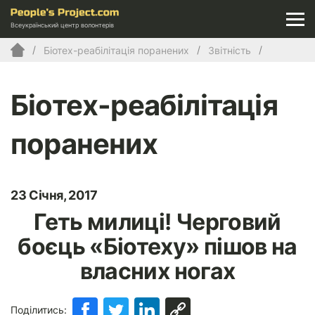
Всеукраїнський центр волонтерів
Біотех-реабілітація поранених
Звітність
Біотех-реабілітація
поранених
23 Січня, 2017
Геть милиці! Черговий
боєць «Біотеху» пішов на
власних ногах
Поділитись: