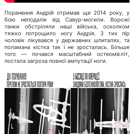
Поранення Андрій отримав ще 2014 року, у
бою неподалік від Савур-могили. Ворожі
танки обстріляли наші війська, осколком
тяжко потрощило ногу Андрія. З тих пір
чоловік лікувався у державних шпиталях, та
поламана кістка так і не зросталась. Більше
того — почався масштабний остеомієліт,
постала загроза повної ампутації ноги.