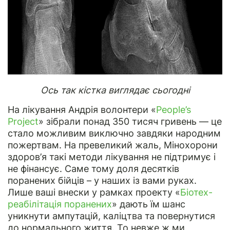
Ось так кістка виглядає сьогодні
На лікування Андрія волонтери
«
People’s
Project
»
зібрали понад 350 тисяч гривень — це
стало можливим виключно завдяки народним
пожертвам. На превеликий жаль, Мінохорони
здоров’я такі методи лікування не підтримує і
не фінансує. Саме тому доля десятків
поранених бійців – у наших із вами руках.
Лише ваші внески у рамках проекту «
Біотех-
реабілітація поранених
» дають їм шанс
уникнути ампутацій, каліцтва та повернутися
до нормального життя. То невже ж ми