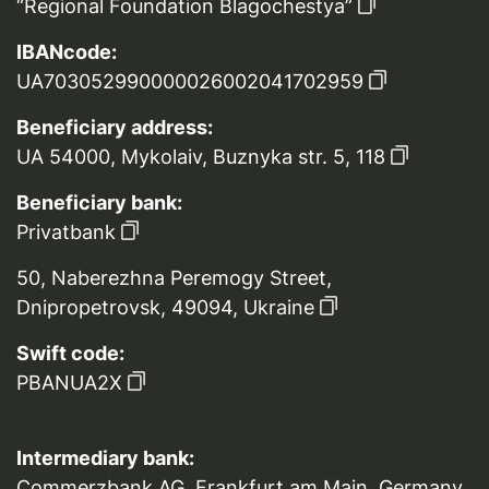
“Regional Foundation Blagochestya”
IBANcode:
UA703052990000026002041702959
Beneficiary address:
UA 54000, Mykolaiv, Buznyka str. 5, 118
Beneficiary bank:
Privatbank
50, Naberezhna Peremogy Street,
Dnipropetrovsk, 49094, Ukraine
Swift code:
PBANUA2X
Intermediary bank:
Commerzbank AG ,Frankfurt am Main, Germany