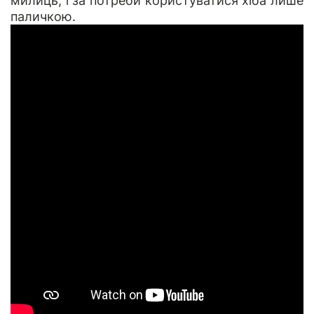
милиць, і за потреби користуватися хіба лише
паличкою.