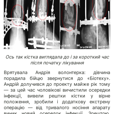
Ось так кістка виглядала до і за короткий час
після початку лікування
Врятувала Андрія волонтерка: дівчина
порадила бійцю звернутися до «Біотеху».
Андрій долучився до проекту майже рік тому
— за цей час чоловікові вичистили осередки
інфекції, вивели рештки кістки у вірне
положення, зробили і додаткову екстрену
операцію — від тривалого носіння апарату
виник новий осередок інфекції. Зрештою,