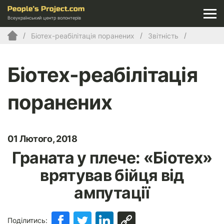
Всеукраїнський центр волонтерів
Біотех-реабілітація поранених
Звітність
Біотех-реабілітація
поранених
01 Лютого, 2018
Граната у плече: «Біотех»
врятував бійця від
ампутації
Поділитись: