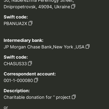
50, Naberezhna Peremogy Street,
Dnipropetrovsk, 49094, Ukraine
Swift code:
PBANUA2X
Intermediary bank:
JP Morgan Chase Bank,New York ,USA
Swift code:
CHASUS33
Correspondent account:
001-1-000080
Description:
Charitable donation for ‘’ project
or