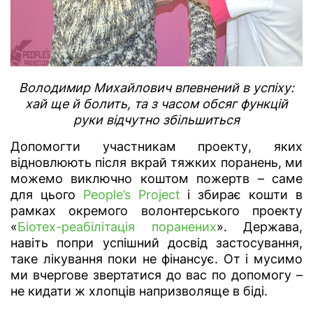
Володимир Михайлович впевнений в успіху:
хай ще й болить, та з часом обсяг функцій
руки відчутно збільшиться
Допомогти участникам проекту, яких
відновлюють після вкрай тяжких поранень, ми
можемо виключно коштом пожертв – саме
для цього
People’s Project
і збирає кошти в
рамках окремого волонтерського проекту
«
Біотех-реабілітація поранених
». Держава,
навіть попри успішний досвід застосування,
таке лікування поки не фінансує. От і мусимо
ми вчергове звертатися до вас по допомогу –
не кидати ж хлопців напризволяще в біді.