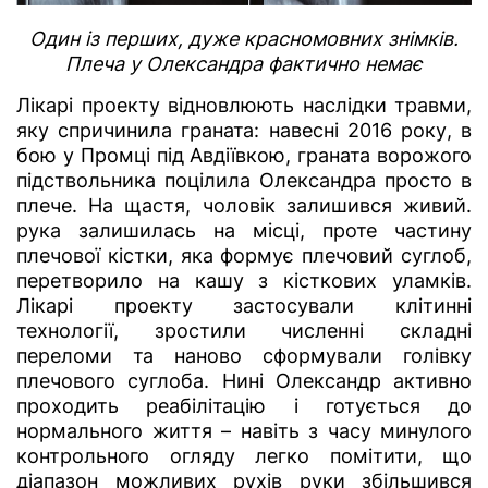
Один із перших, дуже красномовних знімків.
Плеча у Олександра фактично немає
Лікарі проекту відновлюють наслідки травми,
яку спричинила граната: навесні 2016 року, в
бою у Промці під Авдіївкою, граната ворожого
підствольника поцілила Олександра просто в
плече. На щастя, чоловік залишився живий.
рука залишилась на місці, проте частину
плечової кістки, яка формує плечовий суглоб,
перетворило на кашу з кісткових уламків.
Лікарі проекту застосували клітинні
технології, зростили численні складні
переломи та наново сформували голівку
плечового суглоба. Нині Олександр активно
проходить реабілітацію і готується до
нормального життя – навіть з часу минулого
контрольного огляду легко помітити, що
діапазон можливих рухів руки збільшився