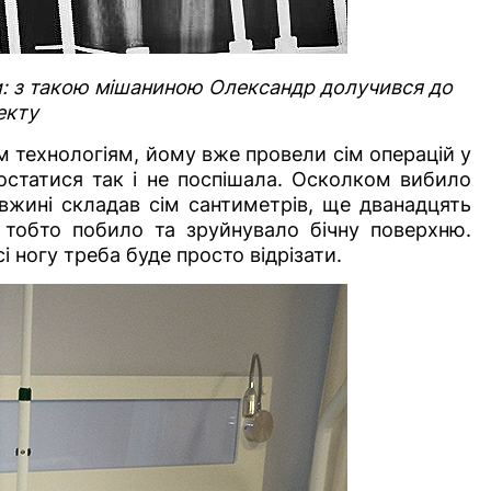
ти: з такою мішаниною Олександр долучився до
екту
 технологіям, йому вже провели сім операцій у
остатися так і не поспішала. Осколком вибило
вжині складав сім сантиметрів, ще дванадцять
 тобто побило та зруйнувало бічну поверхню.
і ногу треба буде просто відрізати.