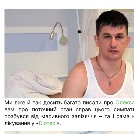
Ми вже й так досить багато писали про
Олекс
вам про поточний стан справ цього симпати
позбувся від масивного залізяччя – та і сама 
лікування у «
Біотесі
».