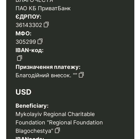
ПАО КБ ПриватБанк
ЄДРПОУ:
36143302
МФО:
305299
IBAN-код:
Призначення платежу:
Благодійний внесок. “”
USD
Beneficiary:
Mykolayiv Regional Charitable
Foundation “Regional Foundation
Blagochestya”