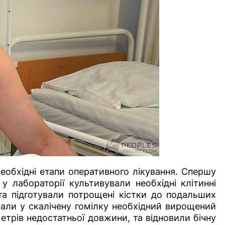
необхідні етапи оперативного лікування. Спершу
 у лабораторії культивували необхідні клітинні
а підготували потрощені кістки до подальших
вали у скалічену гомілку необхідний вирощений
трів недостатньої довжини, та відновили бічну