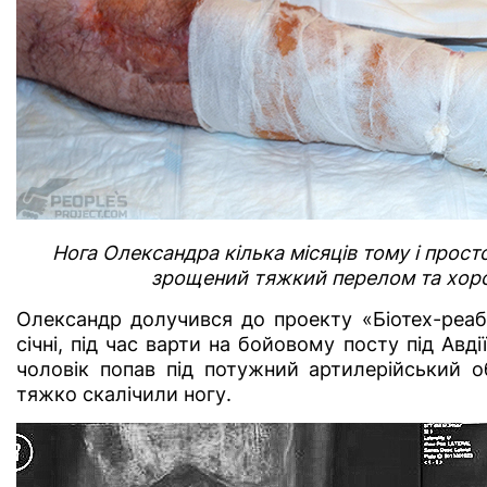
Нога Олександра кілька місяців тому і просто
зрощений тяжкий перелом та хоро
Олександр долучився до проекту «Біотех-реабі
січні, під час варти на бойовому посту під Ав
чоловік попав під потужний артилерійський об
тяжко скалічили ногу.