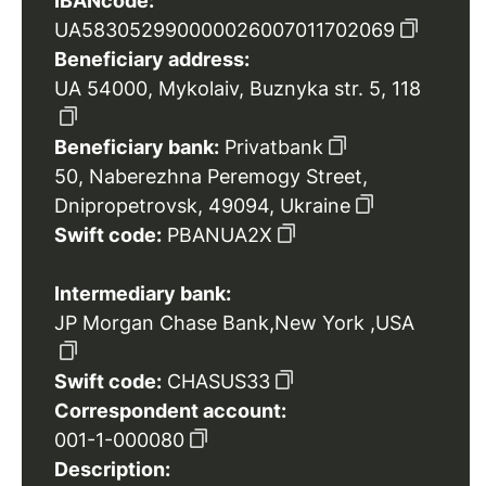
IBANcode:
UA583052990000026007011702069
Beneficiary address:
UA 54000, Mykolaiv, Buznyka str. 5, 118
Beneficiary bank:
Privatbank
50, Naberezhna Peremogy Street,
Dnipropetrovsk, 49094, Ukraine
Swift code:
PBANUA2X
Intermediary bank:
JP Morgan Chase Bank,New York ,USA
Swift code:
CHASUS33
Correspondent account:
001-1-000080
Description: