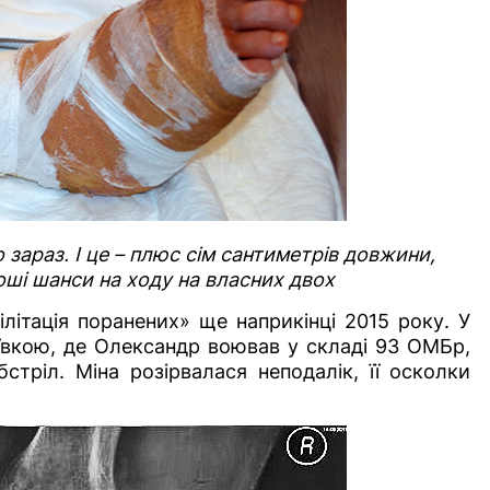
 зараз. І це – плюс сім сантиметрів довжини,
ші шанси на ходу на власних двох
літація поранених» ще наприкінці 2015 року. У
діївкою, де Олександр воював у складі 93 ОМБр,
стріл. Міна розірвалася неподалік, її осколки