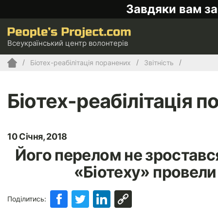
Завдяки вам за
Всеукраїнський центр волонтерів
Біотех-реабілітація поранених
Звітність
Біотех-реабілітація п
10 Січня, 2018
Його перелом не зростався
«Біотеху» провели
Поділитись: