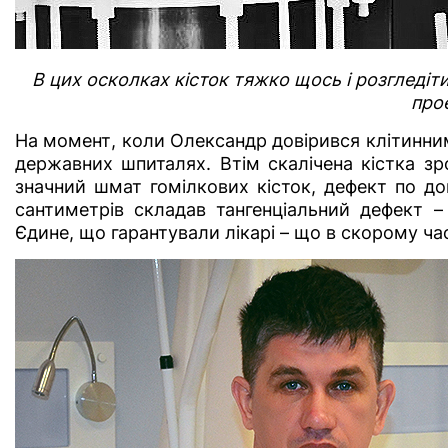
В цих осколках кісток тяжко щось і розгледі
про
На момент, коли Олександр довірився клітинним
державних шпиталях. Втім скалічена кістка зр
значний шмат гомілкових кісток, дефект по до
сантиметрів складав тангенціальний дефект –
Єдине, що гарантували лікарі – що в скорому час