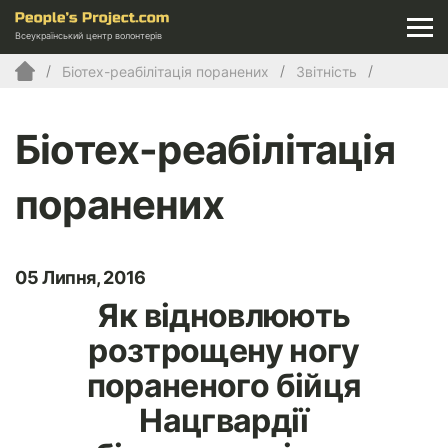
Всеукраїнський центр волонтерів
Біотех-реабілітація поранених
Звітність
Біотех-реабілітація
поранених
05 Липня, 2016
Як відновлюють
розтрощену ногу
пораненого бійця
Нацгвардії