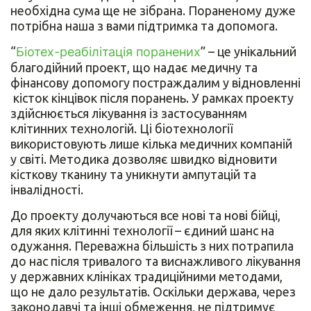
необхідна сума ще не зібрана. Пораненому дуже
потрібна наша з вами підтримка та допомога.
“
Біотех-реабілітація поранених
” – це унікальний
благодійний проект, що надає медичну та
фінансову допомогу постраждалим у відновленні
кісток кінцівок після поранень. У рамках проекту
здійснюється лікування із застосуванням
клітинних технологій. Ці біотехнології
використовують лише кілька медичних компаній
у світі. Методика дозволяє швидко відновити
кісткову тканину та уникнути ампутацій та
інвалідності.
До проекту долучаються все нові та нові бійці,
для яких клітинні технології – єдиний шанс на
одужання. Переважна більшість з них потрапила
до нас після тривалого та виснажливого лікування
у державних клініках традиційними методами,
що не дало результатів. Оскільки держава, через
законодавчі та інші обмеження, не підтримує