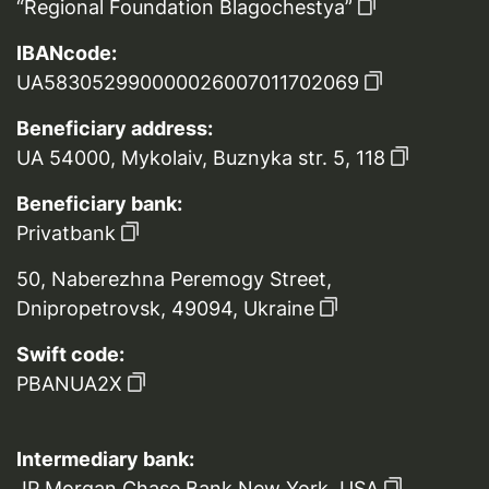
“Regional Foundation Blagochestya”
IBANcode:
UA583052990000026007011702069
Beneficiary address:
UA 54000, Mykolaiv, Buznyka str. 5, 118
Beneficiary bank:
Privatbank
50, Naberezhna Peremogy Street,
Dnipropetrovsk, 49094, Ukraine
Swift code:
PBANUA2X
Intermediary bank:
JP Morgan Chase Bank,New York ,USA