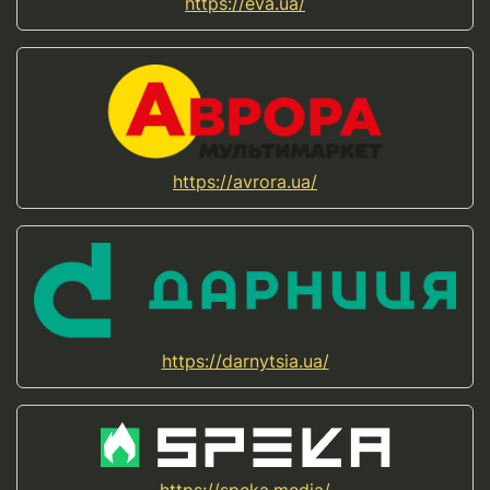
https://eva.ua/
https://avrora.ua/
https://darnytsia.ua/