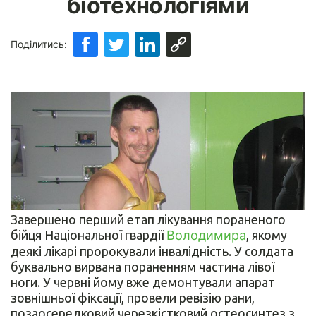
біотехнологіями
Поділитись:
Завершено перший етап лікування пораненого
бійця Національної гвардії
Володимира
, якому
деякі лікарі пророкували інвалідність. У солдата
буквально вирвана пораненням частина лівої
ноги. У червні йому вже демонтували апарат
зовнішньої фіксації, провели ревізію рани,
позаосередковий черезкістковий остеосинтез з