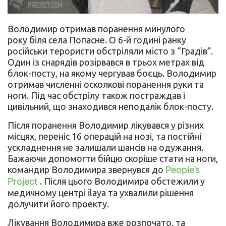
Володимир отримав поранення минулого
року біля села Попасне. О 6-й годині ранку
російськи терористи обстріляли місто з “Градів”.
Один із снарядів розірвався в трьох метрах від
блок-посту, на якому чергував боєць. Володимир
отримав численні осколкові поранення руки та
ноги. Під час обстрілу також постраждав і
цивільний, що знаходився неподалік блок-посту.
Після поранення Володимир лікувався у різних
місцях, переніс 16 операцій на нозі, та постійні
ускладнення не залишали шансів на одужання.
Бажаючи допомогти бійцю скоріше стати на ноги,
командир Володимира звернувся до
People’s
Project
. Після цього Володимира обстежили у
медичному центрі ilaya та ухвалили рішення
долучити його проекту.
Лікування Володимира вже розпочато, та