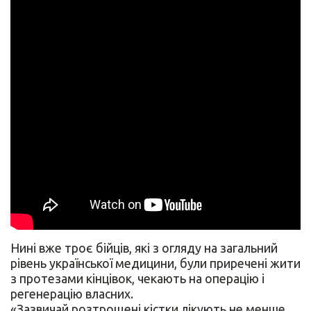
Нині вже троє бійців, які з огляду на загальний
рівень української медицини, були приречені жити
з протезами кінцівок, чекають на операцію і
регенерацію власних.
«Зазвичай розтрощені кістки лікують не менше