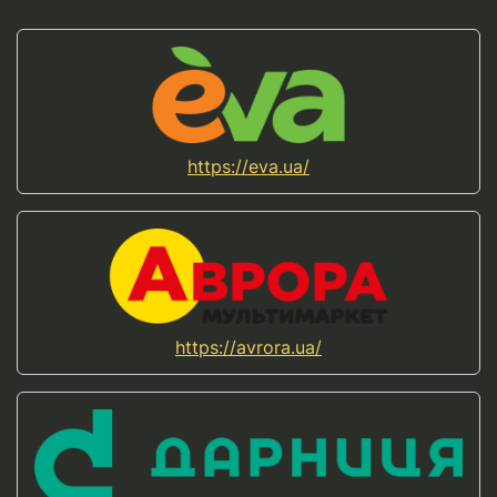
https://eva.ua/
https://avrora.ua/