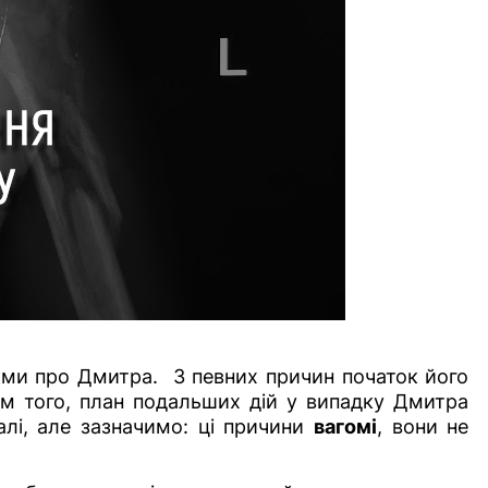
инами про Дмитра.
З певних причин початок його
рім того, план подальших дій у випадку Дмитра
алі, але зазначимо: ці причини
вагомі
, вони не