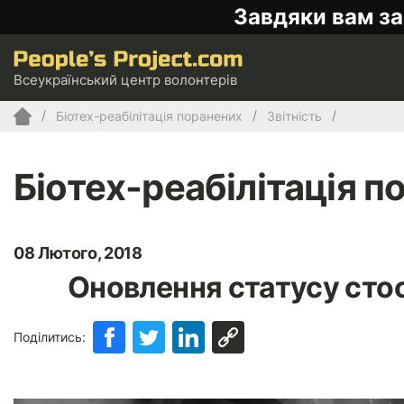
Завдяки вам за
Всеукраїнський центр волонтерів
Біотех-реабілітація поранених
Звітність
Біотех-реабілітація п
08 Лютого, 2018
Оновлення статусу сто
Поділитись: