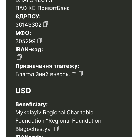
ПАО КБ ПриватБанк
ЄДРПОУ:
36143302
МФО:
305299
IBAN-код:
Призначення платежу:
Благодійний внесок. “”
USD
Beneficiary:
Mykolayiv Regional Charitable
Foundation “Regional Foundation
Blagochestya”