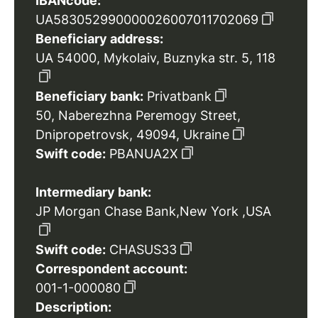
IBANcode:
UA583052990000026007011702069
Beneficiary address:
UA 54000, Mykolaiv, Buznyka str. 5, 118
Beneficiary bank:
Privatbank
50, Naberezhna Peremogy Street,
Dnipropetrovsk, 49094, Ukraine
Swift code:
PBANUA2X
Intermediary bank:
JP Morgan Chase Bank,New York ,USA
Swift code:
CHASUS33
Correspondent account:
001-1-000080
Description: