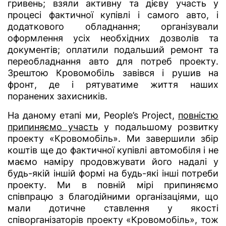
гривень; взяли активну та дієву участь у
процесі фактичної купівлі і самого авто, і
додаткового обладнання; організували
оформлення усіх необхідних дозволів та
документів; оплатили подальший ремонт та
переобладнання авто для потреб проекту.
Зрештою Кровомобіль завівся і рушив на
фронт, де і рятуватиме життя наших
поранених захисників.
На даному етапі ми, People’s Project,
повністю
припиняємо участь
у подальшому розвитку
проекту «Кровомобіль». Ми завершили збір
коштів ще до фактичної купівлі автомобіля і не
маємо наміру продовжувати його надалі у
будь-якій іншій формі на будь-які інші потреби
проекту. Ми в повній мірі припиняємо
співпрацю з благодійними організаціями, що
мали дотичне ставлення у якості
співорганізаторів проекту «Кровомобіль», тож