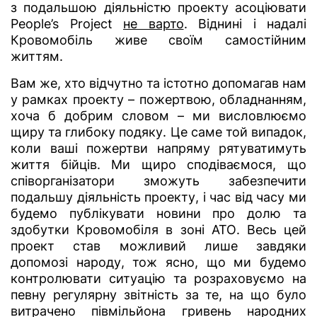
з подальшою діяльністю проекту асоціювати
People’s Project
не варто
. Віднині і надалі
Кровомобіль живе своїм самостійним
життям.
Вам же, хто відчутно та істотно допомагав нам
у рамках проекту – пожертвою, обладнанням,
хоча б добрим словом – ми висловлюємо
щиру та глибоку подяку. Це саме той випадок,
коли ваші пожертви напряму рятуватимуть
життя бійців. Ми щиро сподіваємося, що
співорганізатори зможуть забезпечити
подальшу діяльність проекту, і час від часу ми
будемо публікувати новини про долю та
здобутки Кровомобіля в зоні АТО. Весь цей
проект став можливий лише завдяки
допомозі народу, тож ясно, що ми будемо
контролювати ситуацію та розраховуємо на
певну регулярну звітність за те, на що було
витрачено півмільйона гривень народних