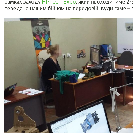
рамках заходу
HI-Tech Expo
, який проходитиме 2-3
передано нашим бійцям на передовій. Куди саме – 