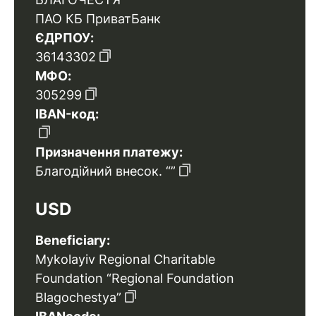
ПАО КБ ПриватБанк
ЄДРПОУ:
36143302
МФО:
305299
IBAN-код:
Призначення платежу:
Благодійний внесок. “”
USD
Beneficiary:
Mykolayiv Regional Charitable
Foundation “Regional Foundation
Blagochestya”