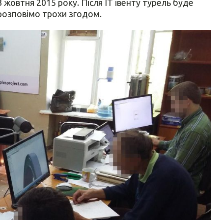
 жовтня 2015 року. Після IT івенту турель буде
розповімо трохи згодом.