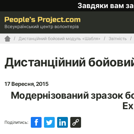
Завдяки вам за
Всеукраїнський центр волонтерів
Дистанційний бойовий модуль «Шабля»
Звітність
Дистанційний бойови
17 Вересня, 2015
Модернізований зразок бо
Ex
Поділитись: