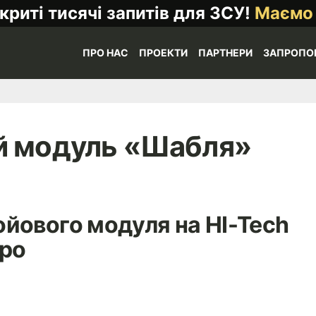
криті тисячі запитів для ЗСУ!
Маємо
ПРО НАС
ПРОЕКТИ
ПАРТНЕРИ
ЗАПРОПО
й модуль «Шабля»
йового модуля на HI-Tech
po