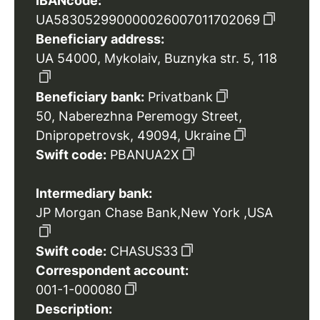
IBANcode:
UA583052990000026007011702069
Beneficiary address:
UA 54000, Mykolaiv, Buznyka str. 5, 118
Beneficiary bank:
Privatbank
50, Naberezhna Peremogy Street,
Dnipropetrovsk, 49094, Ukraine
Swift code:
PBANUA2X
Intermediary bank:
JP Morgan Chase Bank,New York ,USA
Swift code:
CHASUS33
Correspondent account:
001-1-000080
Description: