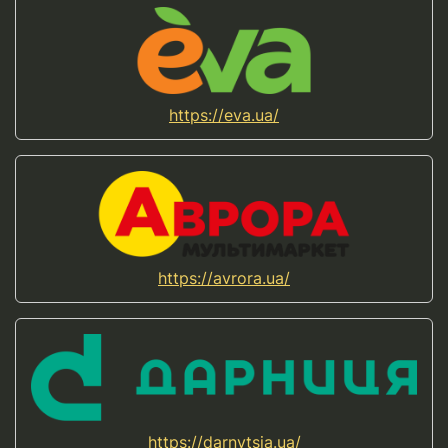
https://eva.ua/
https://avrora.ua/
https://darnytsia.ua/