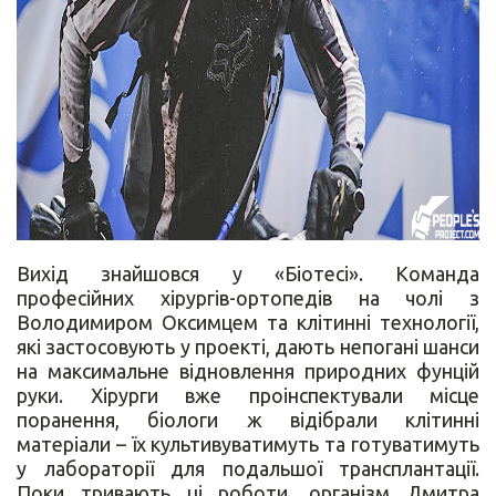
Вихід знайшовся у «Біотесі». Команда
професійних хірургів-ортопедів на чолі з
Володимиром Оксимцем та клітинні технології,
які застосовують у проекті, дають непогані шанси
на максимальне відновлення природних фунцій
руки. Хірурги вже проінспектували місце
поранення, біологи ж відібрали клітинні
матеріали – їх культивуватимуть та готуватимуть
у лабораторії для подальшої трансплантації.
Поки тривають ці роботи, організм Дмитра