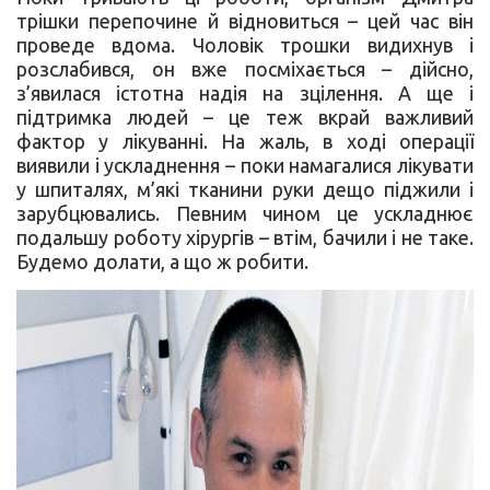
трішки перепочине й відновиться – цей час він
проведе вдома. Чоловік трошки видихнув і
розслабився, он вже посміхається – дійсно,
з’явилася істотна надія на зцілення. А ще і
підтримка людей – це теж вкрай важливий
фактор у лікуванні. На жаль, в ході операції
виявили і ускладнення – поки намагалися лікувати
у шпиталях, м’які тканини руки дещо піджили і
зарубцювались. Певним чином це ускладнює
подальшу роботу хірургів – втім, бачили і не таке.
Будемо долати, а що ж робити.