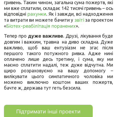
гривень. Таким чином, загальна сума пожертв, які
ми вже сплатили, складає 142 тисячі гривень – ось
відповідні
рахунки
. Як і завжди, всі надходження
та витрати ви можете бачити у
звіті
за проектом
«
Біотех-реабілітація поранених
».
Тепер про
дуже важливе
. Друзі, лікування буде
довгим і важким, травма на диво складна. Дуже
важливо, щоб ваш ентузіазм не згас після
першого такого потужного ривка. Адже нині
оплачено лише десь третину, і сума, яку ми
маємо сплатити надалі, теж дуже відчутна. Ми
щиро розраховуємо на вашу допомогу –
вилікувати цього симпатичного чоловіка ми
можемо виключно коштом ваших пожертв,
бачте ж, держава тут геть безсила.
Підтримати інші проекти