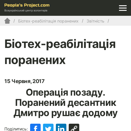
Всеукраїнський центр волонтерів
Біотех-реабілітація поранених
Звітність
Біотех-реабілітація
поранених
15 Червня, 2017
Операція позаду.
Поранений десантник
Дмитро рушає додому
Поділитись: