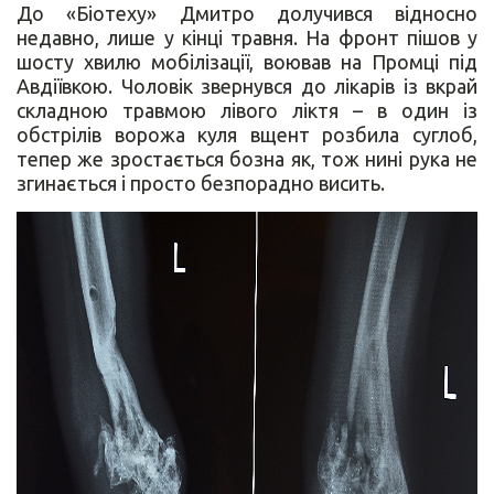
До «Біотеху» Дмитро долучився відносно
недавно, лише у кінці травня. На фронт пішов у
шосту хвилю мобілізації, воював на Промці під
Авдіївкою. Чоловік звернувся до лікарів із вкрай
складною травмою лівого ліктя – в один із
обстрілів ворожа куля вщент розбила суглоб,
тепер же зростається бозна як, тож нині рука не
згинається і просто безпорадно висить.