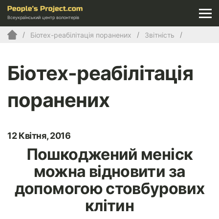
Всеукраїнський центр волонтерів
Біотех-реабілітація поранених
Звітність
Біотех-реабілітація
поранених
12 Квітня, 2016
Пошкоджений меніск
можна відновити за
допомогою стовбурових
клітин