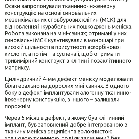
Осаки запропонували тканинно-інженерну
конструкцію на основі синовіальних
мезенхімальних стовбурових клітин (МСК) для
відновлення інкурабельних пошкоджень меніска.
Робота виконана на міні-свинях; отримані у них
синовіальні МСК культивували в моношарі при
високій щільності в присутності аскорбінової
кислоти, а потім – в суспензії, щоб отримати
тривимірний конструкт з клітин і позаклітинного
матриксу.
Циліндричний 4-мм дефект меніску моделювали
білатерально на дорослих міні-свинях. З одного
боку в дефект імплантували алогенну тканинно-
інженерну конструкцію, з іншого – залишали
порожнім.
Через 6 місяців дефект, в якому був клітинний
імплант, був заповнений добре інтегрованою в
тканину меніска реципієнта волокнистою
хрящовою тканиною, тоді як залишений без