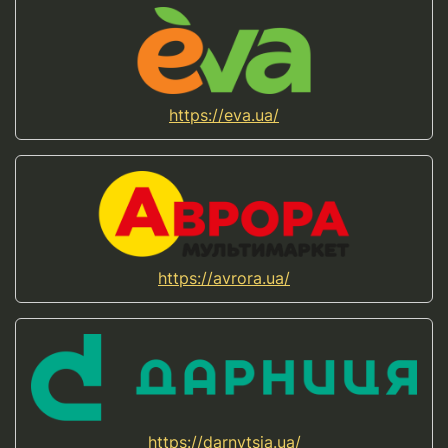
https://eva.ua/
https://avrora.ua/
https://darnytsia.ua/