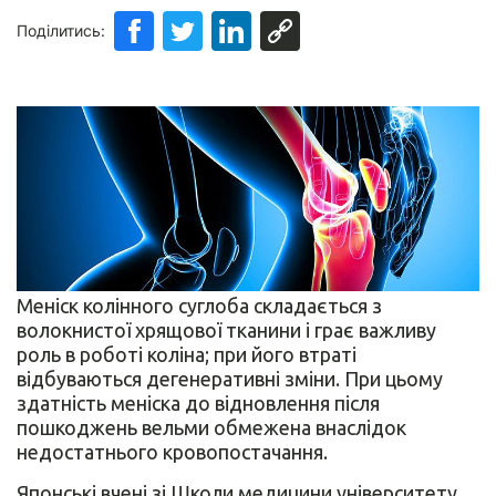
Поділитись:
Меніск колінного суглоба складається з
волокнистої хрящової тканини і грає важливу
роль в роботі коліна; при його втраті
відбуваються дегенеративні зміни. При цьому
здатність меніска до відновлення після
пошкоджень вельми обмежена внаслідок
недостатнього кровопостачання.
Японські вчені зі Школи медицини університету