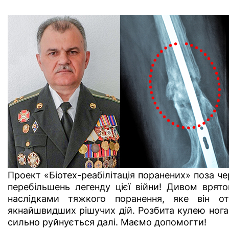
Проект «Біотех-реабілітація поранених» поза ч
перебільшень легенду цієї війни! Дивом врято
наслідка
ми тяжкого поранення,
яке він о
якнайшвидших рішучих дій. Розбита кулею нога
сильно руйнується далі. Маємо допомогти!