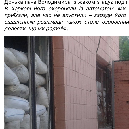
Донька пана Володимира із жахом згадує події
В Харкові його охороняли із автоматом. Ми 
приїхали, але нас не впустили – заради його
відділенням реанімації також стояв озброєни
довести, що ми родичі!
».