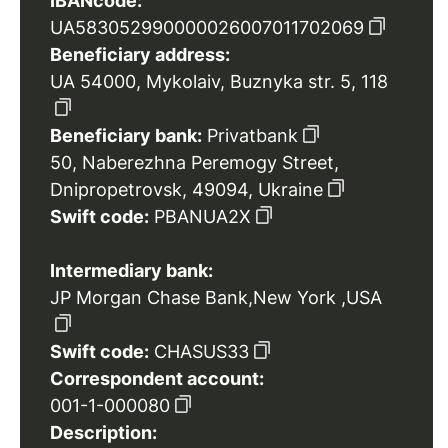
IBANcode:
UA583052990000026007011702069
Beneficiary address:
UA 54000, Mykolaiv, Buznyka str. 5, 118
Beneficiary bank:
Privatbank
50, Naberezhna Peremogy Street,
Dnipropetrovsk, 49094, Ukraine
Swift code:
PBANUA2X
Intermediary bank:
JP Morgan Chase Bank,New York ,USA
Swift code:
CHASUS33
Correspondent account:
001-1-000080
Description: