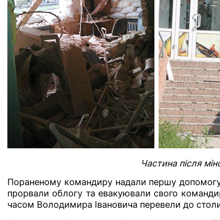
Частина після мін
Пораненому командиру надали першу допомогу м
прорвали облогу та евакуювали свого командир
часом Володимира Івановича перевели до столи