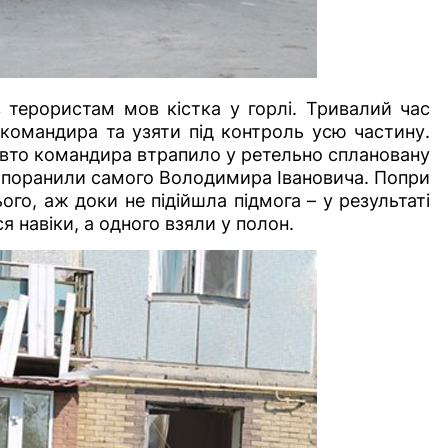
 терористам мов кістка у горлі. Тривалий час
командира та узяти під контроль усю частину.
авто командира втрапило у ретельно сплановану
о поранили самого Володимира Івановича. Попри
ого, аж доки не підійшла підмога – у результаті
 навіки, а одного взяли у полон.