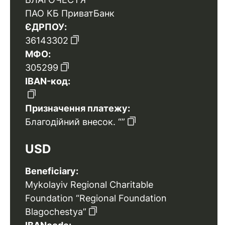
ПАО КБ ПриватБанк
ЄДРПОУ:
36143302
МФО:
305299
IBAN-код:
Призначення платежу:
Благодійний внесок. “”
USD
Beneficiary:
Mykolayiv Regional Charitable
Foundation “Regional Foundation
Blagochestya”