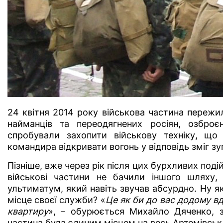
24 квітня 2014 року військова частина пережи
найманців та переодягнених росіян, озброє
спробували захопити військову техніку, що 
командира відкривати вогонь у відповідь зміг з
Пізніше, вже через рік після цих бурхливих под
військові частини не бачили іншого шляху,
ультиматум, який навіть звучав абсурдно. Ну я
місце своєї служби? «
Це як би до вас додому в
квартиру
», – обурюється Михайло Дяченко, з
частина була єдиним місцем на весь Артемівськ,