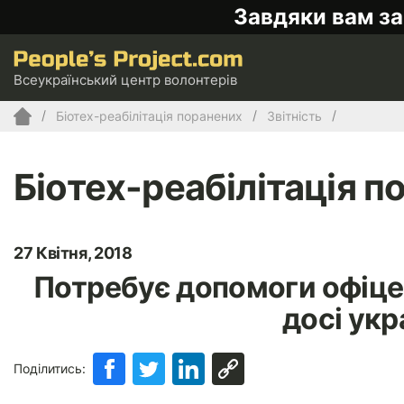
Завдяки вам за
Всеукраїнський центр волонтерів
Біотех-реабілітація поранених
Звітність
Біотех-реабілітація п
27 Квітня, 2018
Потребує допомоги офіцер
досі укр
Поділитись: