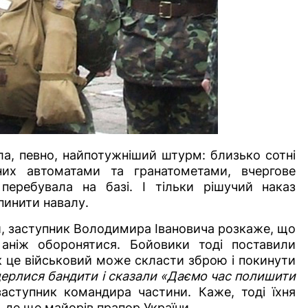
ла, певно, найпотужніший штурм: близько сотні
них автоматами та гранатометами, вчергове
перебувала на базі. І тільки рішучий наказ
упинити навалу.
ій, заступник Володимира Івановича розкаже, що
 аніж оборонятися. Бойовики тоді поставили
к це військовий може скласти зброю і покинути
дерлися бандити і сказали «Даємо час полишити
аступник командира частини. Каже, тоді їхня
 де ще майорів прапор України.