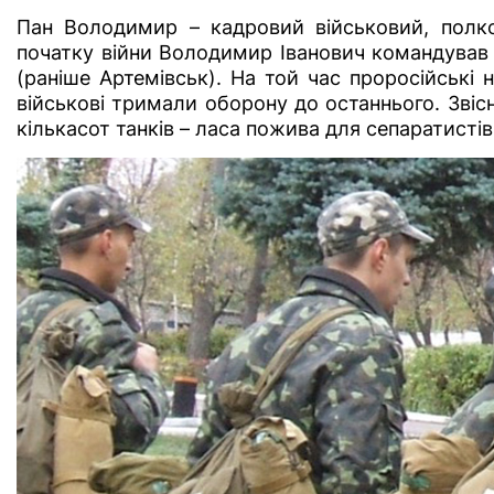
Пан Володимир – кадровий військовий, полко
початку війни Володимир Іванович командував
(раніше Артемівськ). На той час проросійські
військові тримали оборону до останнього. Звісн
кількасот танків – ласа пожива для сепаратистів