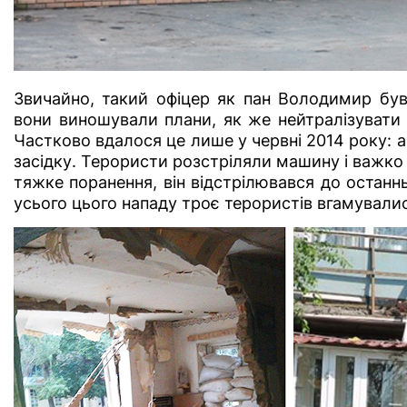
Звичайно, такий офіцер як пан Володимир був
вони виношували плани, як же нейтралізувати 
Частково вдалося це лише у червні 2014 року: 
засідку. Терористи розстріляли машину і важк
тяжке поранення, він відстрілювався до останнь
усього цього нападу троє терористів вгамувалися