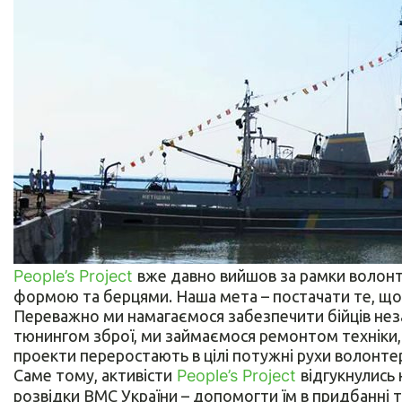
People’s Project
вже давно вийшов за рамки волонт
формою та берцями. Наша мета – постачати те, що, 
Переважно ми намагаємося забезпечити бійців нез
тюнингом зброї, ми займаємося ремонтом техніки,
проекти переростають в цілі потужні рухи волонтер
Саме тому, активісти
People’s Project
відгукнулись 
розвідки ВМС України – допомогти їм в придбанні 