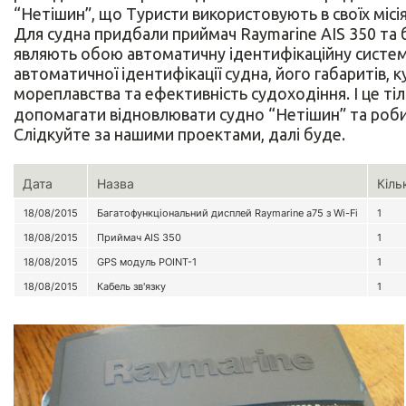
“Нетішин”, що Туристи використовують в своїх місія
Для судна придбали приймач Raymarine AIS 350 та
являють обою автоматичну ідентифікаційну систему
автоматичної ідентифікації судна, його габаритів, 
мореплавства та ефективність судоходіння. І це ті
допомагати відновлювати судно “Нетішин” та роб
Слідкуйте за нашими проектами, далі буде.
Дата
Назва
Кіль
18/08/2015
Багатофункціональний дисплей Raymarine a75 з Wi-Fi
1
18/08/2015
Приймач AIS 350
1
18/08/2015
GPS модуль POINT-1
1
18/08/2015
Кабель зв'язку
1