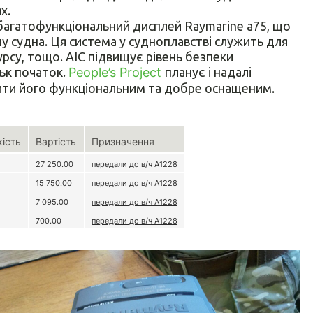
х.
 багатофункціональний дисплей Raymarine a75, що
 судна. Ця система у судноплавстві служить для
курсу, тощо. АІС підвищує рівень безпеки
льк початок.
People’s Project
планує і надалі
ити його функціональним та добре оснащеним.
кість
Вартість
Призначення
27 250.00
передали до в/ч А1228
15 750.00
передали до в/ч А1228
7 095.00
передали до в/ч А1228
700.00
передали до в/ч А1228