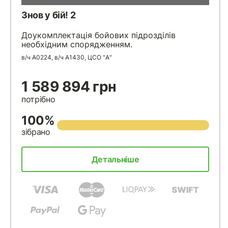
Знов у бій! 2
Доукомплектація бойових підрозділів
необхідним спорядженням.
в/ч А0224, в/ч А1430, ЦСО "А"
1 589 894 грн
потрібно
100%
зібрано
Детальніше