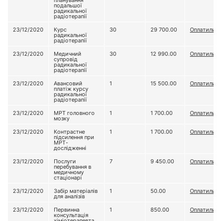
планування
подальшої
радикальної
радіотерапії
23/12/2020
Курс
30
29 700.00
Оплатили
радикальної
радіотерапії
23/12/2020
Медичний
30
12 990.00
Оплатили
супровід
радикальної
радіотерапії
23/12/2020
Авансовий
1
15 500.00
Оплатили
платіж курсу
радикальної
радіотерапії
23/12/2020
МРТ головного
1
1 700.00
Оплатили
мозку
23/12/2020
Контрастне
1
1 700.00
Оплатили
підсилення при
МРТ-
дослідженні
23/12/2020
Послуги
7
9 450.00
Оплатили
перебування в
медичному
стаціонарі
23/12/2020
Забір матеріалів
1
50.00
Оплатили
для аналізів
23/12/2020
Первинна
1
850.00
Оплатили
консультація
хіміотерапевта