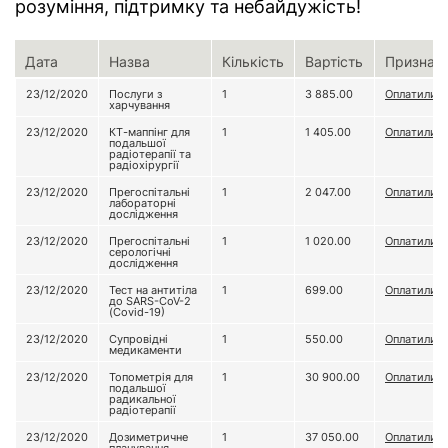
розуміння, підтримку та небайдужість!
Дата
Назва
Кількість
Вартість
Признач
23/12/2020
Послуги з
1
3 885.00
Оплатили
харчування
23/12/2020
КТ-маппінг для
1
1 405.00
Оплатили
подальшої
радіотерапії та
радіохірургії
23/12/2020
Прегоспітальні
1
2 047.00
Оплатили
лабораторні
дослідження
23/12/2020
Прегоспітальні
1
1 020.00
Оплатили
серологічні
дослідження
23/12/2020
Тест на антитіла
1
699.00
Оплатили
до SARS-CoV-2
(Covid-19)
23/12/2020
Супровідні
1
550.00
Оплатили
медикаменти
23/12/2020
Топометрія для
1
30 900.00
Оплатили
подальшої
радикальної
радіотерапії
23/12/2020
Дозиметричне
1
37 050.00
Оплатили