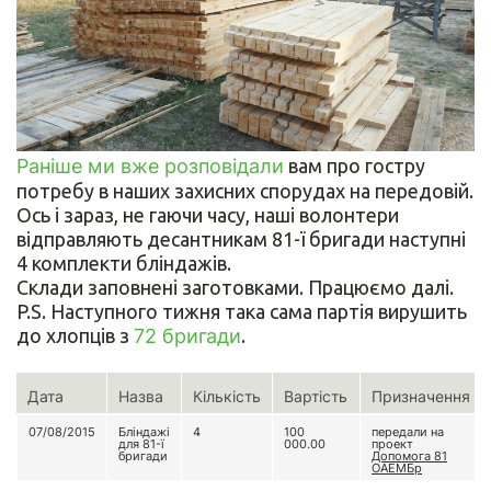
Раніше ми вже розповідали
вам про гостру
потребу в наших захисних спорудах на передовій.
Ось і зараз, не гаючи часу, наші волонтери
відправляють десантникам 81-ї бригади наступні
4 комплекти бліндажів.
Склади заповнені заготовками. Працюємо далі.
P.S. Наступного тижня така сама партія вирушить
до хлопців з
72 бригади
.
Дата
Назва
Кількість
Вартість
Призначення
07/08/2015
Бліндажі
4
100
передали на
для 81-ї
000.00
проект
бригади
Допомога 81
ОАЕМБр