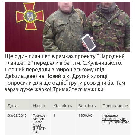
Ще один планшет в рамках проекту “Народний
планшет 2” передали в бат. ім. С.Кульчицького.
Перший передали в Миронівському (під
Дебальцеве) на Новий рік. Другий хлопці
попросили для ще однієї групи розвідників. Там
зараз дуже жарко! Тримайтеся мужики!
Дата
Назва
Кількість
Вартість
Призначення
03/02/2015
Планшет
1
1 850.00
передано
MYTAB
батальйону ім.
Como
С. Кульчицького
Quad
(U51GT-
C4)