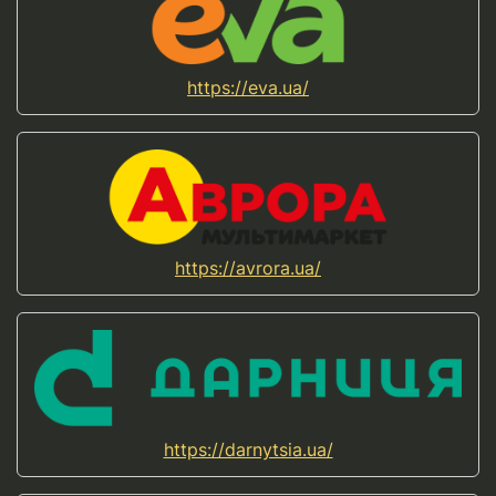
https://eva.ua/
https://avrora.ua/
https://darnytsia.ua/