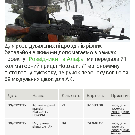
Для розвідувальних підрозділів різних
батальйонів яким ми допомагаємо в рамках
проекту
“Розвідники та Альфа”
ми передали 71
коліматорний приціл Holosun, 71 ергономічну
пістолетну рукоятку, 15 ручок переносу вогню та
69 модульних цівок для АК.
Дата
Назва
Кількість
Вартість
Призначен
09/01/2015
Коліматорний
71
97 696.00
передали
приціл
проекту
HOLOSUN
Розвідники та
HS403A
Альфа
09/01/2015
Модульна
69
29 946.00
передали
цівка для АК
проекту
Розвідники та
Альфа