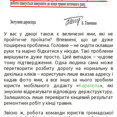
У вас у дворі також є величезні ями, які не
пройти-не проїхати? Впевнені, що це дуже
поширена проблема. Головне – не сидіти склавши
руки та марно бідкатися у нікуди. Такі проблеми
вирішувати дуже просто. Цей випадок – чудове
тому підтвердження. Одна людина сама може
перетворити розбиту дорогу на нормальну в
декілька кліків – користувач лише вказав адресу і
надав фото ями, а все інше за нього зробили
юристи мобільного додакту «
Каратєль
», які
змусили відреагувати відповідну держструктуру.
Залишилось лише перевірити кінцевий результат
ремонтних робіт у кінці травня.
Звісно ж, робота команди юристів громадської