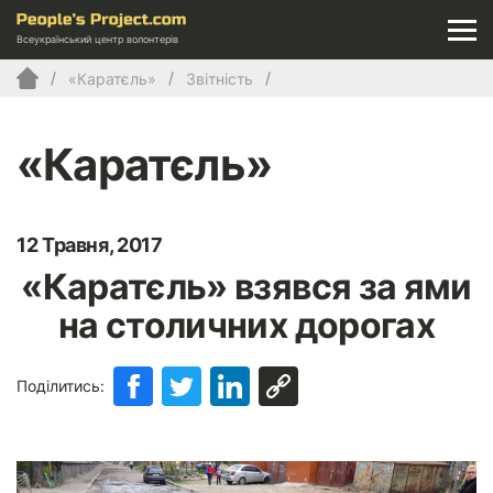
Всеукраїнський центр волонтерів
«Каратєль»
Звітність
«Каратєль»
12 Травня, 2017
«Каратєль» взявся за ями
на столичних дорогах
Поділитись: