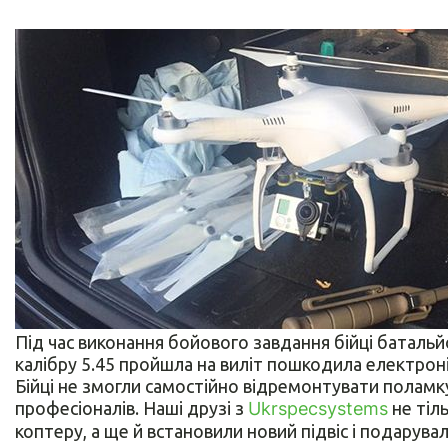
Під час виконання бойового завдання бійці батальй
калібру 5.45 пройшла на виліт пошкодила електроні
Бійці не змогли самостійно відремонтувати поламку
професіоналів. Наші друзі з
Ukrspecsystems
не тіл
коптеру, а ще й встановили новий підвіс і подарува