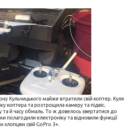
ону Кульчицького майже втратили свій коптер. Куля
ку коптера та розтрощила камеру та підвіс.
 та й часу обмаль. То ж довелось звертатися до
ьки полагодили електроніку та відновили функції
ли хлопцям свій GoPro 3+.