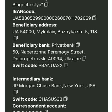
Blagochestya”
IBANcode:
UA583052990000026007011702069
Beneficiary address:
UA 54000, Mykolaiv, Buznyka str. 5, 118
Beneficiary bank:
Privatbank
50, Naberezhna Peremogy Street,
Dnipropetrovsk, 49094, Ukraine
Swift code:
PBANUA2X
Intermediary bank:
JP Morgan Chase Bank,New York ,USA
Swift code:
CHASUS33
Correspondent account: