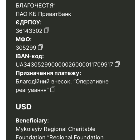
БЛАГОЧЕСТЯ”
ПАО КБ ПриватБанк
ЄДРПОУ:
36143302
МФО:
305299
IBAN-код:
UA343052990000026000011709917
Призначення платежу:
Благодійний внесок. “Оперативне
реагування”
USD
Beneficiary:
Mykolayiv Regional Charitable
Foundation “Regional Foundation