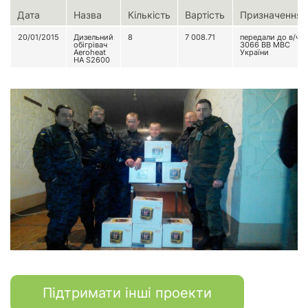
Дата
Назва
Кількість
Вартість
Призначення
20/01/2015
Дизельний
8
7 008.71
передали до в/ч
обігрівач
3066 ВВ МВС
Aeroheat
України
HA S2600
Підтримати інші проекти