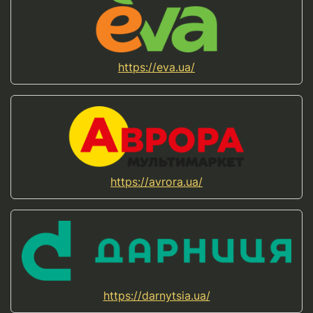
https://eva.ua/
https://avrora.ua/
https://darnytsia.ua/