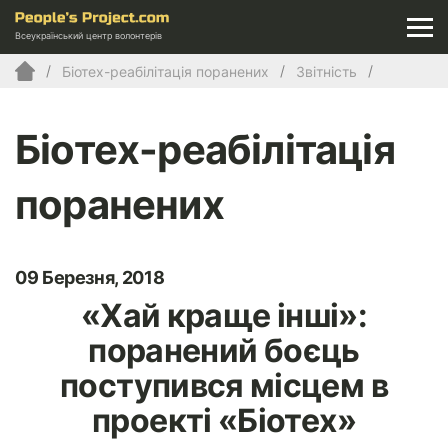
Всеукраїнський центр волонтерів
Біотех-реабілітація поранених
Звітність
Біотех-реабілітація
поранених
09 Березня, 2018
«Хай краще інші»:
поранений боєць
поступився місцем в
проекті «Біотех»