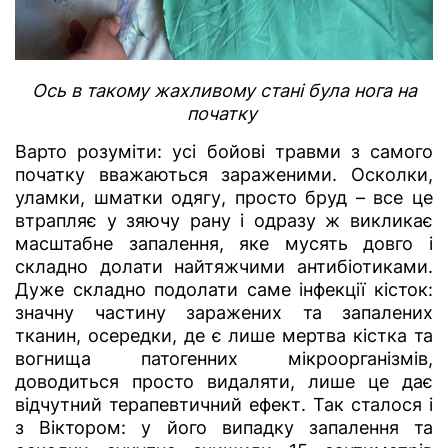
Ось в такому жахливому стані була нога на
початку
Варто розуміти: усі бойові травми з самого
початку вважаються зараженими. Осколки,
уламки, шматки одягу, просто бруд – все це
втрапляє у зяючу рану і одразу ж викликає
масштабне запалення, яке мусять довго і
складно долати найтяжчими антибіотиками.
Дуже складно подолати саме інфекції кісток:
значну частину заражених та запалених
тканин, осередки, де є лише мертва кістка та
вогнища патогенних мікроорганізмів,
доводиться просто видаляти, лише це дає
відчутний терапевтичний ефект. Так сталося і
з Віктором: у його випадку запалення та