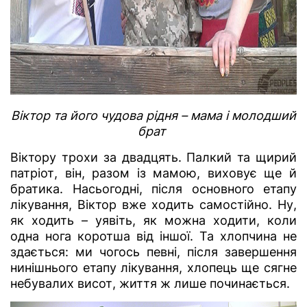
Віктор та його чудова рідня – мама і молодший
брат
Віктору трохи за двадцять. Палкий та щирий
патріот, він, разом із мамою, виховує ще й
братика. Насьогодні, після основного етапу
лікування, Віктор вже ходить самостійно. Ну,
як ходить – уявіть, як можна ходити, коли
одна нога коротша від іншої. Та хлопчина не
здається: ми чогось певні, після завершення
нинішнього етапу лікування, хлопець ще сягне
небувалих висот, життя ж лише починається.