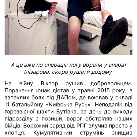
А це вже по операції: ногу вбрали у апарат
Ілізарова, скоро рушати додому
На війну Віктор рушив добровольцем.
Поранення юнак дістав у травні 2015 року, в
запеклих боях під ДАПом, де воював у складі
11 батальйону «Київська Русь». Неподалік від
горезвісної шахти Бутівка, за день до виходу
підрозділу з позицій, ворог обстріляв наших
бійців. Ворожий заряд від РПГ влучив просто у
хлопця. Кумулятивний струмінь знищив