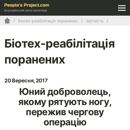
Всеукраїнський центр волонтерів
Біотех-реабілітація поранених
Звітність
Біотех-реабілітація
поранених
20 Вересня, 2017
Юний доброволець,
якому рятують ногу,
пережив чергову
операцію