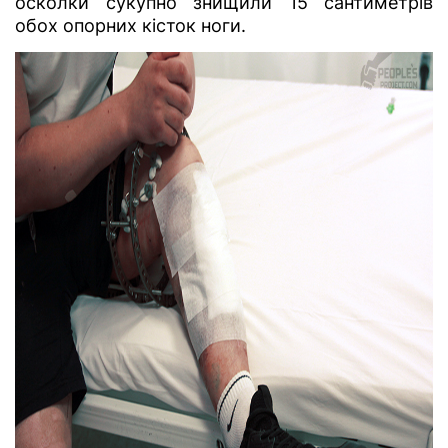
осколки сукупно знищили 15 сантиметрів
обох опорних кісток ноги.