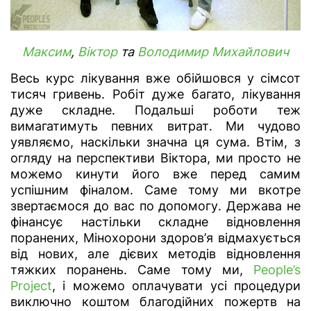
Максим
,
Віктор
та
Володимир Михайлович
Весь курс лікування вже обійшовся у сімсот
тисяч гривень. Робіт дуже багато, лікування
дуже складне. Подальші роботи теж
вимагатимуть певних витрат. Ми чудово
уявляємо, наскільки значна ця сума. Втім, з
огляду на перспективи Віктора, ми просто не
можемо кинути його вже перед самим
успішним фіналом. Саме тому ми вкотре
звертаємося до вас по допомогу. Держава не
фінансує настільки складне відновлення
поранених, Мінохорони здоров’я відмахується
від нових, але дієвих методів відновлення
тяжких поранень. Саме тому ми,
People’s
Project
, і можемо оплачувати усі процедури
виключно коштом благодійних пожертв на