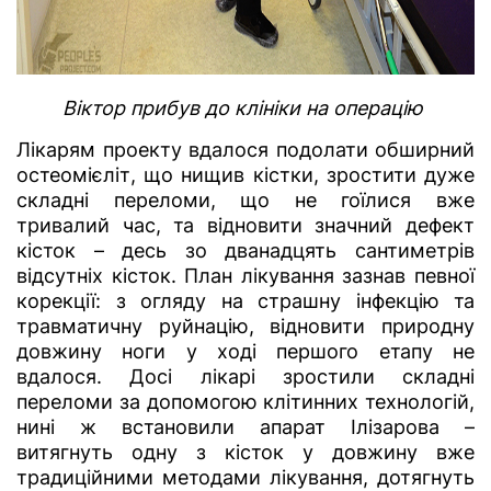
Віктор прибув до клініки на операцію
Лікарям проекту вдалося подолати обширний
остеомієліт, що нищив кістки, зростити дуже
складні переломи, що не гоїлися вже
тривалий час, та відновити значний дефект
кісток – десь зо дванадцять сантиметрів
відсутніх кісток. План лікування зазнав певної
корекції: з огляду на страшну інфекцію та
травматичну руйнацію, відновити природну
довжину ноги у ході першого етапу не
вдалося. Досі лікарі зростили складні
переломи за допомогою клітинних технологій,
нині ж встановили апарат Ілізарова –
витягнуть одну з кісток у довжину вже
традиційними методами лікування, дотягнуть