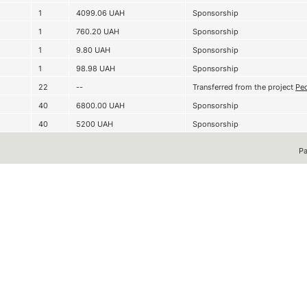
1
4099.06
UAH
Sponsorship
1
760.20
UAH
Sponsorship
1
9.80
UAH
Sponsorship
1
98.98
UAH
Sponsorship
22
--
Transferred from the project
Pe
40
6800.00
UAH
Sponsorship
40
5200
UAH
Sponsorship
Р