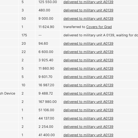
5
125 550.00
delivered to military unit А0139
3
480.00
delivered to military unit А0139
50
9 000.00
delivered to military unit А0139
1
11 624.90
transferred to
Covers for Grad
175
--
delivered to military unit А 0139, waiting for 
20
94.60
delivered to military unit А0139
22
6 600.00
delivered to military unit А0139
2
3 925.40
delivered to military unit А0139
5
11 860.90
delivered to military unit А0139
5
9 601.70
delivered to military unit А0139
10
16 987.20
delivered to military unit А0139
sh Device
2
9 488.72
delivered to military unit А0139
2
167 980.00
delivered to military unit А0139
1
51 106.00
delivered to military unit А0139
1
44 137.00
delivered to military unit А0139
2
2 254.00
delivered to military unit А0139
1
41 400.00
delivered to military unit А0139