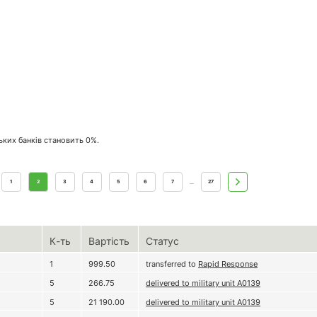
ських банків становить 0%.
1
2
3
4
5
6
7
27
...
К-ть
Вартість
Статус
1
999.50
transferred to
Rapid Response
5
266.75
delivered to military unit А0139
5
21 190.00
delivered to military unit А0139