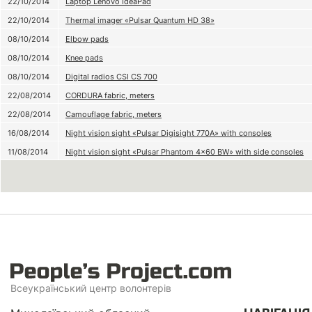
22/10/2014
Laptop Lenovo IdeaPad
22/10/2014
Thermal imager «Pulsar Quantum HD 38»
08/10/2014
Elbow pads
08/10/2014
Knee pads
08/10/2014
Digital radios CSI CS 700
22/08/2014
CORDURA fabric, meters
22/08/2014
Camouflage fabric, meters
16/08/2014
Night vision sight «Pulsar Digisight 770A» with consoles
11/08/2014
Night vision sight «Pulsar Phantom 4x60 BW» with side consoles
Всеукраїнський центр волонтерів