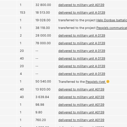
1
32 800.00
delivered to military unit А0139
153
18 513.00
delivered to military unit А 0139
1
19 028.00
transferred to the project
Help Donbas battali
1
38 118.00
transferred to the project
People’s communica
2
28 000.00
delivered to military unit А 0139
1
78 000.00
delivered to military unit А 0139
20
--
delivered to military unit А 0139
40
--
delivered to military unit А 0139
20
--
delivered to military unit А 0139
4
--
delivered to military unit А 0139
1
50 540.00
Transferred to the
People’s rivet
40
13 920.00
delivered to military unit A0139
40
3 639.84
delivered to military unit A0139
1
98.98
delivered to military unit A0139
1
9.80
delivered to military unit A0139
1
760.20
delivered to military unit A0139