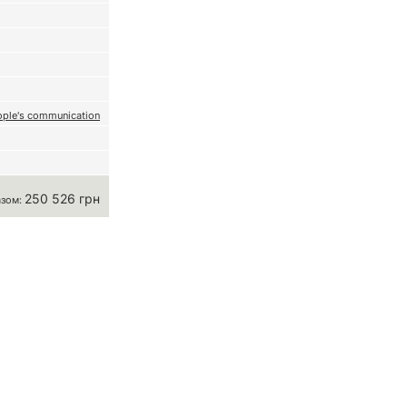
ople's communication
250 526 грн
азом: