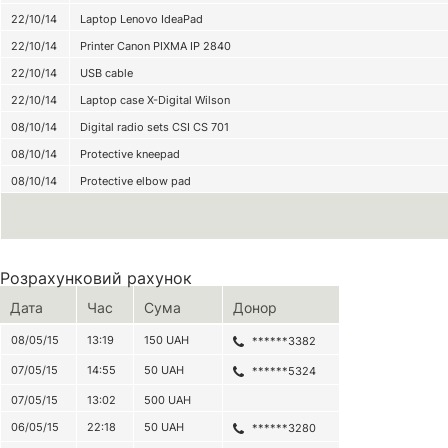
22/10/14
Laptop Lenovo IdeaPad
22/10/14
Printer Canon PIXMA IP 2840
22/10/14
USB cable
22/10/14
Laptop case X-Digital Wilson
08/10/14
Digital radio sets CSI CS 701
08/10/14
Protective kneepad
08/10/14
Protective elbow pad
Розрахунковий рахунок
Дата
Час
Сума
Донор
08/05/15
13:19
150
UAH
******3382
07/05/15
14:55
50
UAH
******5324
07/05/15
13:02
500
UAH
06/05/15
22:18
50
UAH
******3280