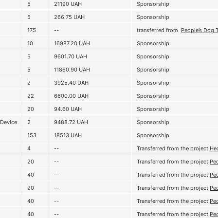
5
21190
UAH
Sponsorship
5
266.75
UAH
Sponsorship
175
--
transferred from
People’s Dog 
10
16987.20
UAH
Sponsorship
5
9601.70
UAH
Sponsorship
5
11860.90
UAH
Sponsorship
2
3925.40
UAH
Sponsorship
22
6600.00
UAH
Sponsorship
20
94.60
UAH
Sponsorship
 Device
2
9488.72
UAH
Sponsorship
153
18513
UAH
Sponsorship
4
--
Transferred from the project
Hea
20
--
Transferred from the project
Peo
40
--
Transferred from the project
Peo
20
--
Transferred from the project
Peo
40
--
Transferred from the project
Peo
40
--
Transferred from the project
Peo