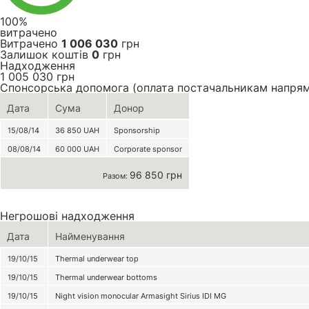
100%
витрачено
Витрачено
1 006 030
грн
Залишок коштів
0
грн
Надходження
1 005 030
грн
Спонсорська допомога (оплата постачальникам напря
Дата
Сума
Донор
15/08/14
36 850
UAH
Sponsorship
08/08/14
60 000
UAH
Corporate sponsor
96 850 грн
Разом:
Негрошові надходження
Дата
Найменування
19/10/15
Thermal underwear top
19/10/15
Thermal underwear bottoms
19/10/15
Night vision monocular Armasight Sirius IDI MG