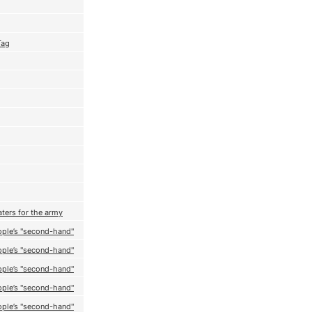
Tag
ters for the army
ple’s "second-hand"
ple’s "second-hand"
ple’s "second-hand"
ple’s "second-hand"
ple’s "second-hand"