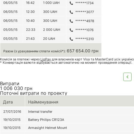
06/05/15
16:42
1 000
UAH
******1734
06/05/15
12:30
300
UAH
******3077
06/05/15
10:40
300
UAH
******4978
05/05/15
22:33
2 000
UAH
******1076
05/05/15
21:43
20
UAH
******5310
657 654.00 грн
Разом (з урахуванням сплати комісії*):
Комісія за платежі через
LiqPay
для власників карт Visa та MasterCard усіх україн
* Конвертація валюти відбувається автоматично на момент проведення операції.
Витрати
1 006 030
грн
Поточні витрати по проекту
Дата
Найменування
27/07/2016
Internal transfer
19/10/2015
Battery Philips CR123А
19/10/2015
Armasight Helmet Mount