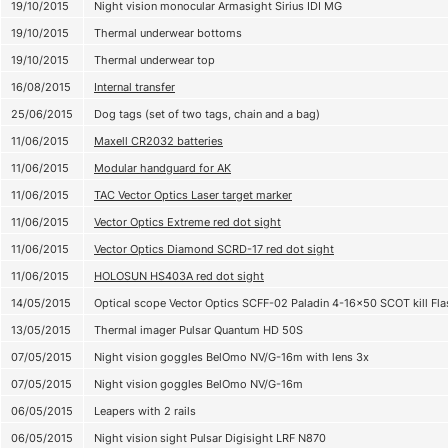
19/10/2015
Night vision monocular Armasight Sirius IDI MG
19/10/2015
Thermal underwear bottoms
19/10/2015
Thermal underwear top
16/08/2015
Internal transfer
25/06/2015
Dog tags (set of two tags, chain and a bag)
11/06/2015
Maxell CR2032 batteries
11/06/2015
Modular handguard for AK
11/06/2015
TAC Vector Optics Laser target marker
11/06/2015
Vector Optics Extreme red dot sight
11/06/2015
Vector Optics Diamond SCRD-17 red dot sight
11/06/2015
HOLOSUN HS403A red dot sight
14/05/2015
Optical scope Vector Optics SCFF-02 Paladin 4-16x50 SCOT kill Fla
13/05/2015
Thermal imager Pulsar Quantum HD 50S
07/05/2015
Night vision goggles BelOmo NV/G-16m with lens 3х
07/05/2015
Night vision goggles BelOmo NV/G-16m
06/05/2015
Leapers with 2 rails
06/05/2015
Night vision sight Pulsar Digisight LRF N870