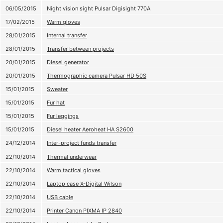
06/05/2015
Night vision sight Pulsar Digisight 770A
17/02/2015
Warm gloves
28/01/2015
Internal transfer
28/01/2015
Transfer between projects
20/01/2015
Diesel generator
20/01/2015
Thermographic camera Pulsar HD 50S
15/01/2015
Sweater
15/01/2015
Fur hat
15/01/2015
Fur leggings
15/01/2015
Diesel heater Aeroheat НА S2600
24/12/2014
Inter-project funds transfer
22/10/2014
Thermal underwear
22/10/2014
Warm tactical gloves
22/10/2014
Laptop case X-Digital Wilson
22/10/2014
USB cable
22/10/2014
Printer Canon PIXMA IP 2840