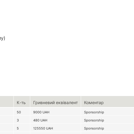
му)
К-ть
Гривневий еквівалент
Коментар
50
9000
UAH
Sponsorship
3
480
UAH
Sponsorship
5
125550
UAH
Sponsorship