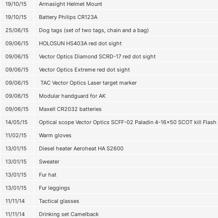
19/10/15
Armasight Helmet Mount
19/10/15
Battery Philips CR123А
25/06/15
Dog tags (set of two tags, chain and a bag)
09/06/15
HOLOSUN HS403A red dot sight
09/06/15
Vector Optics Diamond SCRD-17 red dot sight
09/06/15
Vector Optics Extreme red dot sight
09/06/15
TAC Vector Optics Laser target marker
09/06/15
Modular handguard for AK
09/06/15
Maxell CR2032 batteries
14/05/15
Optical scope Vector Optics SCFF-02 Paladin 4-16x50 SCOT kill Flash
11/02/15
Warm gloves
13/01/15
Diesel heater Aeroheat НА S2600
13/01/15
Sweater
13/01/15
Fur hat
13/01/15
Fur leggings
11/11/14
Tactical glasses
11/11/14
Drinking set Camelback