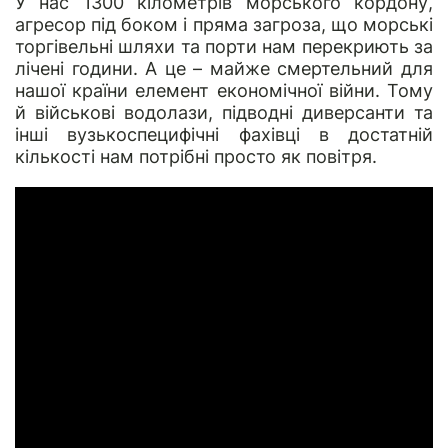
У нас 1300 кілометрів морського кордону,
агресор під боком і пряма загроза, що морські
торгівельні шляхи та порти нам перекриють за
лічені години. А це – майже смертельний для
нашої країни елемент економічної війни. Тому
й військові водолази, підводні диверсанти та
інші вузькоспецифічні фахівці в достатній
кількості нам потрібні просто як повітря.