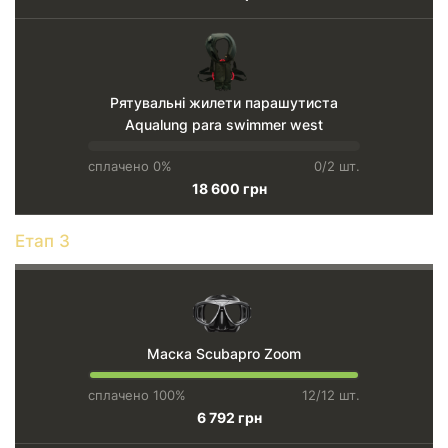
Рятувальні жилети парашутиста
Aqualung para swimmer west
сплачено 0%
0/2 шт.
18 600 грн
Етап 3
Маска Scubapro Zoom
сплачено 100%
12/12 шт.
6 792 грн