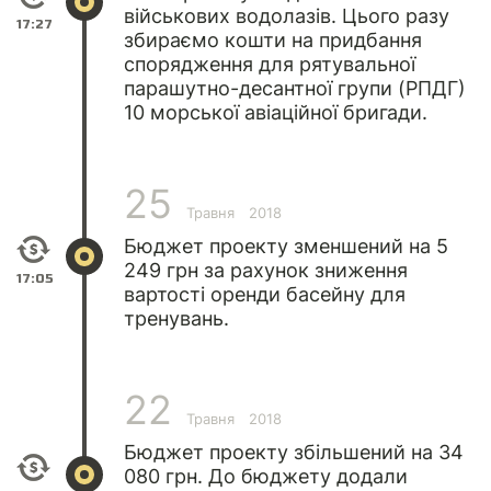
військових водолазів. Цього разу
17:27
збираємо кошти на придбання
спорядження для рятувальної
парашутно-десантної групи (РПДГ)
10 морської авіаційної бригади.
25
Травня
2018
Бюджет проекту зменшений на 5
249 грн за рахунок зниження
17:05
вартості оренди басейну для
тренувань.
22
Травня
2018
Бюджет проекту збільшений на 34
080 грн. До бюджету додали