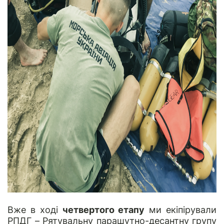
Вже в ході
четвертого етапу
ми екіпірували
РПДГ – Рятувальну парашутно-десантну групу