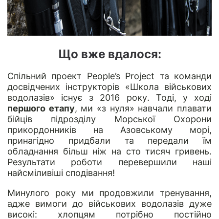
Що вже вдалося:
Спільний проект People’s Project та команди
досвідчених інструкторів «Школа військових
водолазів» існує з 2016 року. Тоді, у ході
першого етапу
, ми «з нуля» навчали плавати
бійців підрозділу Морської Охорони
прикордонників на Азовському морі,
принагідно придбали та передали їм
обладнання більш ніж на сто тисяч гривень.
Результати роботи перевершили наші
найсміливіші сподівання!
Минулого року ми продовжили тренування,
адже вимоги до військових водолазів дуже
високі: хлопцям потрібно постійно