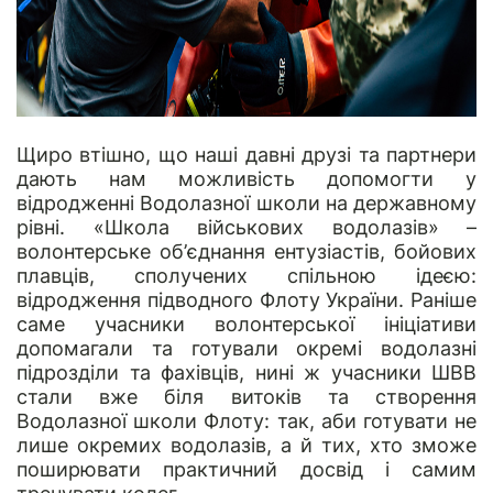
Щиро втішно, що наші давні друзі та партнери
дають нам можливість допомогти у
відродженні Водолазної школи на державному
рівні. «Школа військових водолазів» –
волонтерське об’єднання ентузіастів, бойових
плавців, сполучених спільною ідеєю:
відродження підводного Флоту України. Раніше
саме
учасники волонтерської ініціативи
допомагали та готували окремі водолазні
підрозділи та фахівців, нині ж учасники ШВВ
стали вже біля витоків та створення
Водолазної школи Флоту: так, аби готувати не
лише окремих водолазів, а й тих, хто зможе
поширювати практичний досвід і самим