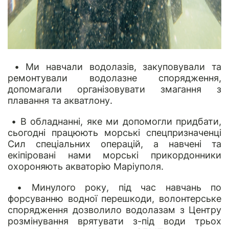
• Ми навчали водолазів, закуповували та
ремонтували водолазне спорядження,
допомагали організовувати змагання з
плавання та акватлону.
• В обладнанні, яке ми допомогли придбати,
сьогодні працюють морські спецпризначенці
Сил спеціальних операцій, а навчені та
екіпіровані нами морські прикордонники
охороняють акваторію Маріуполя.
• Минулого року, під час навчань по
форсуванню водної перешкоди, волонтерське
спорядження дозволило водолазам з Центру
розмінування врятувати з-під води трьох