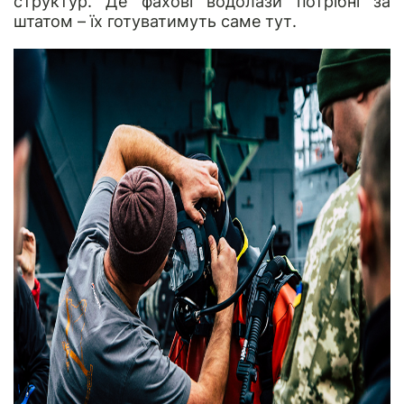
структур. Де фахові водолази потрібні за
штатом – їх готуватимуть саме тут.