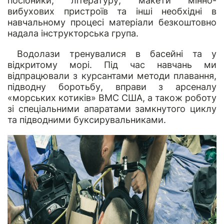
посібники, літературу, макети мінно-
вибухових пристроїв та інші необхідні в
навчальному процесі матеріали безкоштовно
надала інструкторська група.
Водолази тренувалися в басейні та у
відкритому морі. Під час навчань ми
відпрацювали з курсантами методи плавання,
підводну боротьбу, вправи з арсеналу
«морських котиків» ВМС США, а також роботу
зі спеціальними апаратами замкнутого циклу
та підводними буксирувальниками.