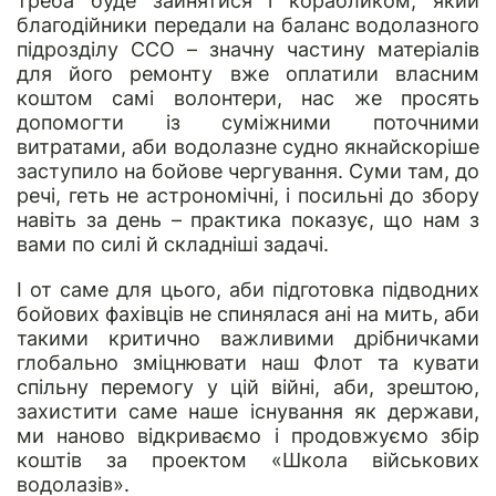
треба буде зайнятися і корабликом, який
благодійники передали на баланс водолазного
підрозділу ССО – значну частину матеріалів
для його ремонту вже оплатили власним
коштом самі волонтери, нас же просять
допомогти із суміжними поточними
витратами, аби водолазне судно якнайскоріше
заступило на бойове чергування. Суми там, до
речі, геть не астрономічні, і посильні до збору
навіть за день – практика показує, що нам з
вами по силі й складніші задачі.
І от саме для цього, аби підготовка підводних
бойових фахівців не спинялася ані на мить, аби
такими критично важливими дрібничками
глобально зміцнювати наш Флот та кувати
спільну перемогу у цій війні, аби, зрештою,
захистити саме наше існування як держави,
ми наново відкриваємо і продовжуємо збір
коштів за проектом «Школа військових
водолазів».