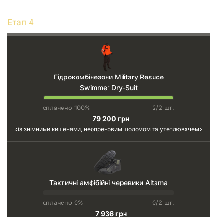
Етап 4
Гідрокомбінезони Military Resuce
Swimmer Dry-Suit
сплачено 100%
2/2 шт.
79 200 грн
із знімними кишенями, неопреновим шоломом та утеплювачем
Тактичні амфібійні черевики Altama
сплачено 0%
0/2 шт.
7 936 грн