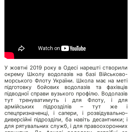
У жовтні 2019 року в Одесі нарешті створили
окрему Школу водолазів на базі Військово-
морського Флоту України. Школа має на меті
підготовку бойових водолазів та фахівців
підводної справи вузького профілю. Водолазів
тут тренуватимуть і для Флоту, і для
армійських підрозділів – тут же і
спецпризначенці, і сапери, і розвідувально–
диверсійні підрозділи, ба навіть десантники; і
для рятувальних служб, і для правоохоронних