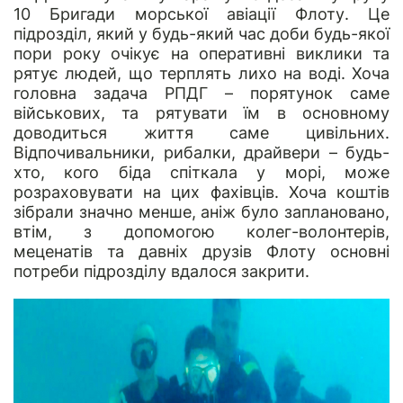
10 Бригади морської авіації Флоту. Це
підрозділ, який у будь-який час доби будь-якої
пори року очікує на оперативні виклики та
рятує людей, що терплять лихо на воді. Хоча
головна задача РПДГ – порятунок саме
військових, та рятувати їм в основному
доводиться життя саме цивільних.
Відпочивальники, рибалки, драйвери – будь-
хто, кого біда спіткала у морі, може
розраховувати на цих фахівців. Хоча коштів
зібрали значно менше, аніж було заплановано,
втім, з допомогою колег-волонтерів,
меценатів та давніх друзів Флоту основні
потреби підрозділу вдалося закрити.