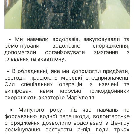
• Ми навчали водолазів, закуповували та
ремонтували водолазне спорядження,
допомагали організовувати змагання з
плавання та акватлону.
• В обладнанні, яке ми допомогли придбати,
сьогодні працюють морські спецпризначенці
Сил спеціальних операцій, а навчені та
екіпіровані нами морські прикордонники
охороняють акваторію Маріуполя.
• Минулого року, під час навчань по
форсуванню водної перешкоди, волонтерське
спорядження дозволило водолазам з Центру
розмінування врятувати з-під води трьох