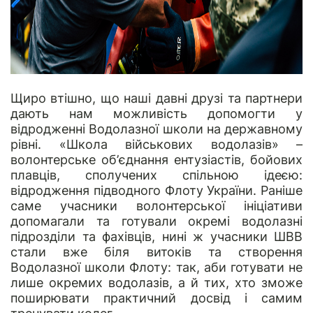
Щиро втішно, що наші давні друзі та партнери
дають нам можливість допомогти у
відродженні Водолазної школи на державному
рівні. «Школа військових водолазів» –
волонтерське об’єднання ентузіастів, бойових
плавців, сполучених спільною ідеєю:
відродження підводного Флоту України. Раніше
саме
учасники волонтерської ініціативи
допомагали та готували окремі водолазні
підрозділи та фахівців, нині ж учасники ШВВ
стали вже біля витоків та створення
Водолазної школи Флоту: так, аби готувати не
лише окремих водолазів, а й тих, хто зможе
поширювати практичний досвід і самим