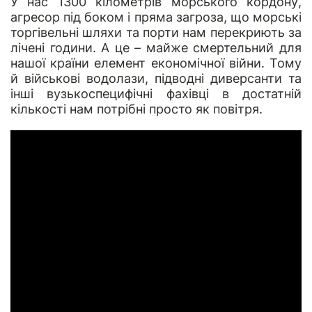
У нас 1300 кілометрів морського кордону,
агресор під боком і пряма загроза, що морські
торгівельні шляхи та порти нам перекриють за
лічені години. А це – майже смертельний для
нашої країни елемент економічної війни. Тому
й військові водолази, підводні диверсанти та
інші вузькоспецифічні фахівці в достатній
кількості нам потрібні просто як повітря.