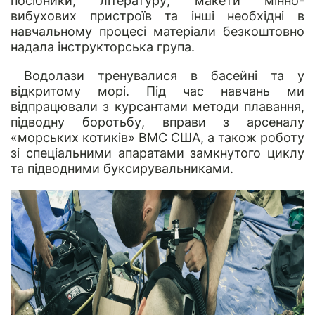
посібники, літературу, макети мінно-
вибухових пристроїв та інші необхідні в
навчальному процесі матеріали безкоштовно
надала інструкторська група.
Водолази тренувалися в басейні та у
відкритому морі. Під час навчань ми
відпрацювали з курсантами методи плавання,
підводну боротьбу, вправи з арсеналу
«морських котиків» ВМС США, а також роботу
зі спеціальними апаратами замкнутого циклу
та підводними буксирувальниками.