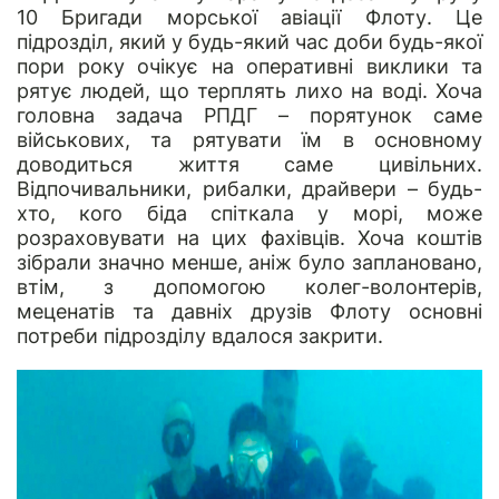
10 Бригади морської авіації Флоту. Це
підрозділ, який у будь-який час доби будь-якої
пори року очікує на оперативні виклики та
рятує людей, що терплять лихо на воді. Хоча
головна задача РПДГ – порятунок саме
військових, та рятувати їм в основному
доводиться життя саме цивільних.
Відпочивальники, рибалки, драйвери – будь-
хто, кого біда спіткала у морі, може
розраховувати на цих фахівців. Хоча коштів
зібрали значно менше, аніж було заплановано,
втім, з допомогою колег-волонтерів,
меценатів та давніх друзів Флоту основні
потреби підрозділу вдалося закрити.