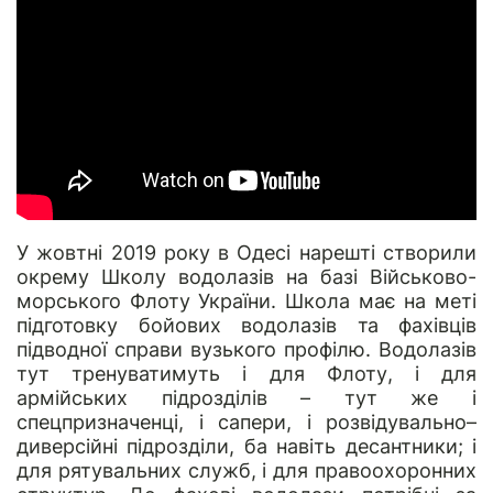
У жовтні 2019 року в Одесі нарешті створили
окрему Школу водолазів на базі Військово-
морського Флоту України. Школа має на меті
підготовку бойових водолазів та фахівців
підводної справи вузького профілю. Водолазів
тут тренуватимуть і для Флоту, і для
армійських підрозділів – тут же і
спецпризначенці, і сапери, і розвідувально–
диверсійні підрозділи, ба навіть десантники; і
для рятувальних служб, і для правоохоронних