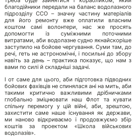
треба буде зайнятися і корабликом, який
благодійники передали на баланс водолазного
підрозділу ССО – значну частину матеріалів
для його ремонту вже оплатили власним
коштом самі волонтери, нас же просять
допомогти із суміжними поточними
витратами, аби водолазне судно якнайскоріше
заступило на бойове чергування. Суми там, до
речі, геть не астрономічні, і посильні до збору
навіть за день – практика показує, що нам з
вами по силі й складніші задачі.
І от саме для цього, аби підготовка підводних
бойових фахівців не спинялася ані на мить, аби
такими критично важливими дрібничками
глобально зміцнювати наш Флот та кувати
спільну перемогу у цій війні, аби, зрештою,
захистити саме наше існування як держави,
ми наново відкриваємо і продовжуємо збір
коштів за проектом «Школа військових
водолазів».