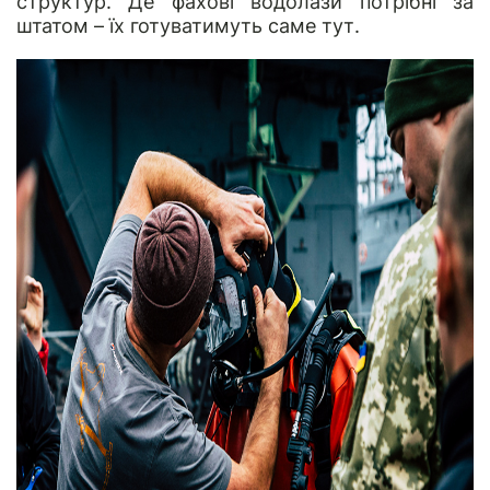
структур. Де фахові водолази потрібні за
штатом – їх готуватимуть саме тут.