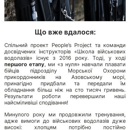
Що вже вдалося:
Спільний проект People’s Project та команди
досвідчених інструкторів «Школа військових
водолазів» існує з 2016 року. Тоді, у ході
першого етапу
, ми «з нуля» навчали плавати
бійців підрозділу Морської Охорони
прикордонників на Азовському морі,
принагідно придбали та передали їм
обладнання більш ніж на сто тисяч гривень.
Результати роботи перевершили наші
найсміливіші сподівання!
Минулого року ми продовжили тренування,
адже вимоги до військових водолазів дуже
високі: хлопцям потрібно постійно