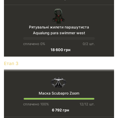
Рятувальні жилети парашутиста
Aqualung para swimmer west
сплачено 0%
0/2 шт.
18 600 грн
Етап 3
Маска Scubapro Zoom
сплачено 100%
12/12 шт.
6 792 грн