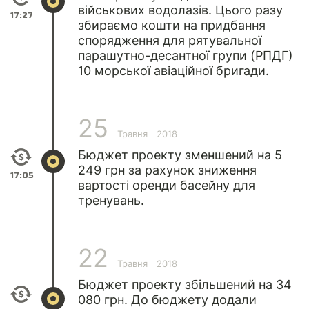
військових водолазів. Цього разу
17:27
збираємо кошти на придбання
спорядження для рятувальної
парашутно-десантної групи (РПДГ)
10 морської авіаційної бригади.
25
Травня
2018
Бюджет проекту зменшений на 5
249 грн за рахунок зниження
17:05
вартості оренди басейну для
тренувань.
22
Травня
2018
Бюджет проекту збільшений на 34
080 грн. До бюджету додали