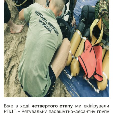
Вже в ході
четвертого етапу
ми екіпірували
РПДГ – Рятувальну парашутно-десантну групу