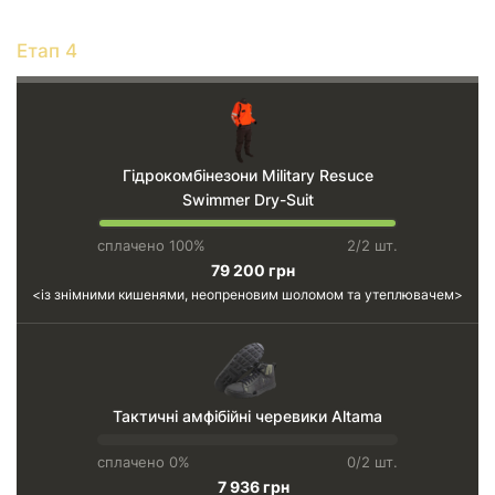
Етап 4
Гідрокомбінезони Military Resuce
Swimmer Dry-Suit
сплачено 100%
2/2 шт.
79 200 грн
із знімними кишенями, неопреновим шоломом та утеплювачем
Тактичні амфібійні черевики Altama
сплачено 0%
0/2 шт.
7 936 грн