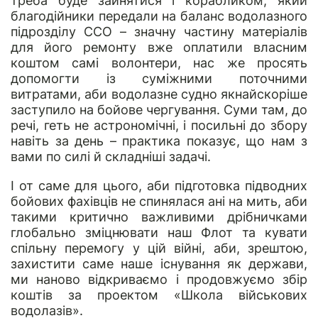
треба буде зайнятися і корабликом, який
благодійники передали на баланс водолазного
підрозділу ССО – значну частину матеріалів
для його ремонту вже оплатили власним
коштом самі волонтери, нас же просять
допомогти із суміжними поточними
витратами, аби водолазне судно якнайскоріше
заступило на бойове чергування. Суми там, до
речі, геть не астрономічні, і посильні до збору
навіть за день – практика показує, що нам з
вами по силі й складніші задачі.
І от саме для цього, аби підготовка підводних
бойових фахівців не спинялася ані на мить, аби
такими критично важливими дрібничками
глобально зміцнювати наш Флот та кувати
спільну перемогу у цій війні, аби, зрештою,
захистити саме наше існування як держави,
ми наново відкриваємо і продовжуємо збір
коштів за проектом «Школа військових
водолазів».