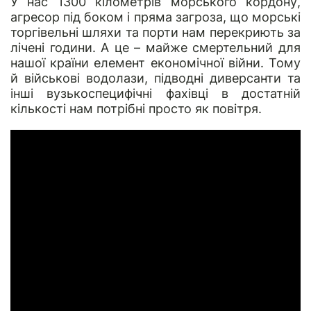
У нас 1300 кілометрів морського кордону,
агресор під боком і пряма загроза, що морські
торгівельні шляхи та порти нам перекриють за
лічені години. А це – майже смертельний для
нашої країни елемент економічної війни. Тому
й військові водолази, підводні диверсанти та
інші вузькоспецифічні фахівці в достатній
кількості нам потрібні просто як повітря.