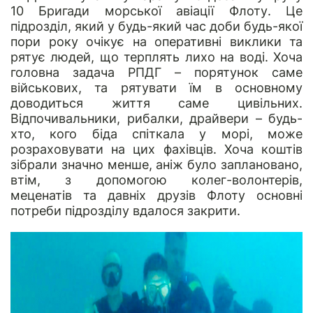
10 Бригади морської авіації Флоту. Це
підрозділ, який у будь-який час доби будь-якої
пори року очікує на оперативні виклики та
рятує людей, що терплять лихо на воді. Хоча
головна задача РПДГ – порятунок саме
військових, та рятувати їм в основному
доводиться життя саме цивільних.
Відпочивальники, рибалки, драйвери – будь-
хто, кого біда спіткала у морі, може
розраховувати на цих фахівців. Хоча коштів
зібрали значно менше, аніж було заплановано,
втім, з допомогою колег-волонтерів,
меценатів та давніх друзів Флоту основні
потреби підрозділу вдалося закрити.