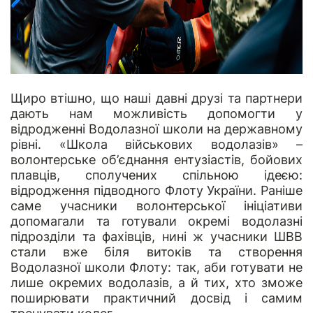
Щиро втішно, що наші давні друзі та партнери
дають нам можливість допомогти у
відродженні Водолазної школи на державному
рівні. «Школа військових водолазів» –
волонтерське об’єднання ентузіастів, бойових
плавців, сполучених спільною ідеєю:
відродження підводного Флоту України. Раніше
саме
учасники волонтерської ініціативи
допомагали та готували окремі водолазні
підрозділи та фахівців, нині ж учасники ШВВ
стали вже біля витоків та створення
Водолазної школи Флоту: так, аби готувати не
лише окремих водолазів, а й тих, хто зможе
поширювати практичний досвід і самим