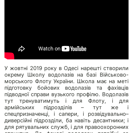
У жовтні 2019 року в Одесі нарешті створили
окрему Школу водолазів на базі Військово-
морського Флоту України. Школа має на меті
підготовку бойових водолазів та фахівців
підводної справи вузького профілю. Водолазів
тут тренуватимуть і для Флоту, і для
армійських підрозділів – тут же і
спецпризначенці, і сапери, і розвідувально–
диверсійні підрозділи, ба навіть десантники; і
для рятувальних служб, і для правоохоронних