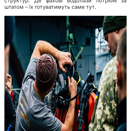
структур. Де фахові водолази потрібні за
штатом – їх готуватимуть саме тут.