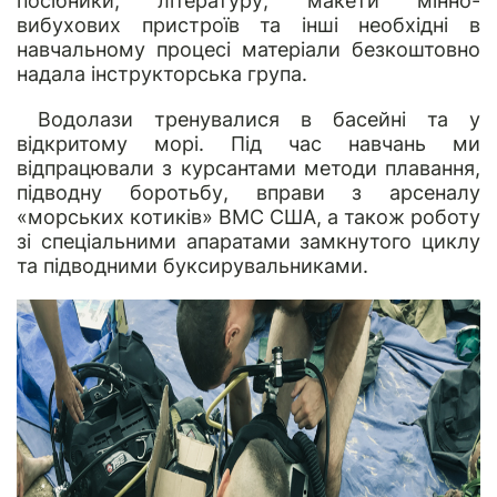
посібники, літературу, макети мінно-
вибухових пристроїв та інші необхідні в
навчальному процесі матеріали безкоштовно
надала інструкторська група.
Водолази тренувалися в басейні та у
відкритому морі. Під час навчань ми
відпрацювали з курсантами методи плавання,
підводну боротьбу, вправи з арсеналу
«морських котиків» ВМС США, а також роботу
зі спеціальними апаратами замкнутого циклу
та підводними буксирувальниками.