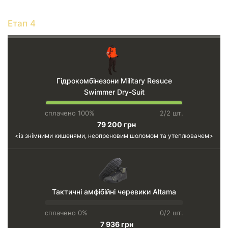
Етап 4
Гідрокомбінезони Military Resuce
Swimmer Dry-Suit
сплачено 100%
2/2 шт.
79 200 грн
із знімними кишенями, неопреновим шоломом та утеплювачем
Тактичні амфібійні черевики Altama
сплачено 0%
0/2 шт.
7 936 грн