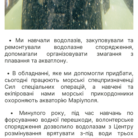
• Ми навчали водолазів, закуповували та
ремонтували водолазне спорядження,
допомагали організовувати змагання з
плавання та акватлону.
• В обладнанні, яке ми допомогли придбати,
сьогодні працюють морські спецпризначенці
Сил спеціальних операцій, а навчені та
екіпіровані нами морські прикордонники
охороняють акваторію Маріуполя.
• Минулого року, під час навчань по
форсуванню водної перешкоди, волонтерське
спорядження дозволило водолазам з Центру
розмінування врятувати з-під води трьох