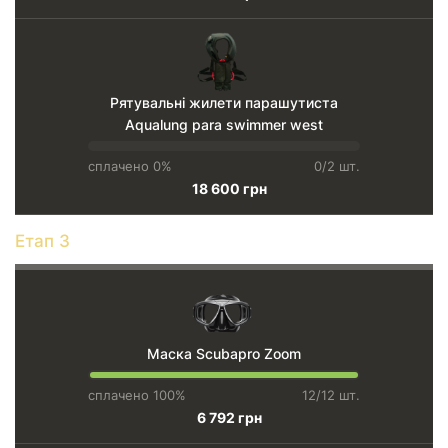
Рятувальні жилети парашутиста
Aqualung para swimmer west
сплачено 0%
0/2 шт.
18 600 грн
Етап 3
Маска Scubapro Zoom
сплачено 100%
12/12 шт.
6 792 грн