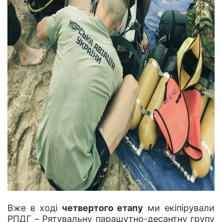
Вже в ході
четвертого етапу
ми екіпірували
РПДГ – Рятувальну парашутно-десантну групу