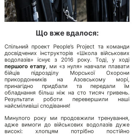
Що вже вдалося:
Спільний проект People’s Project та команди
досвідчених інструкторів «Школа військових
водолазів» існує з 2016 року. Тоді, у ході
першого етапу
, ми «з нуля» навчали плавати
бійців підрозділу Морської Охорони
прикордонників на Азовському морі,
принагідно придбали та передали їм
обладнання більш ніж на сто тисяч гривень.
Результати роботи перевершили наші
найсміливіші сподівання!
Минулого року ми продовжили тренування,
адже вимоги до військових водолазів дуже
високі: хлопцям потрібно постійно