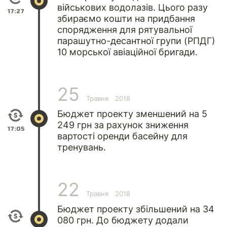
військових водолазів. Цього разу
17:27
збираємо кошти на придбання
спорядження для рятувальної
парашутно-десантної групи (РПДГ)
10 морської авіаційної бригади.
25
Травня
2018
Бюджет проекту зменшений на 5
249 грн за рахунок зниження
17:05
вартості оренди басейну для
тренувань.
22
Травня
2018
Бюджет проекту збільшений на 34
080 грн. До бюджету додали