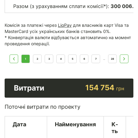
Разом (з урахуванням сплати комісії*):
300 006.0
Комісія за платежі через
LiqPay
для власників карт Visa та
MasterCard усіх українських банків становить 0%.
* Конвертація валюти відбувається автоматично на момент
проведення операції.
1
2
3
4
5
6
7
28
...
154 754
Витрати
грн
Поточні витрати по проекту
Дата
Найменування
К-
В
ть