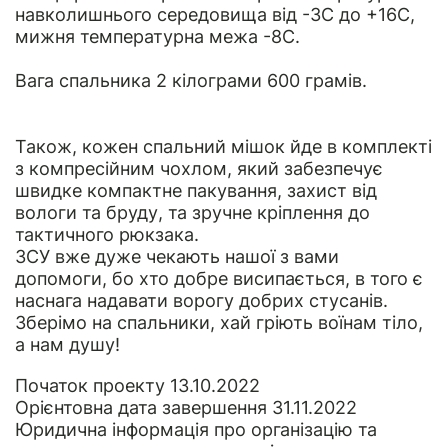
навколишнього середовища від -3C до +16С,
мижня температурна межа -8C.
Вага спальника 2 кілограми 600 грамів.
Також, кожен спальний мішок йде в комплекті
з компресійним чохлом, який забезпечує
швидке компактне пакування, захист від
вологи та бруду, та зручне кріплення до
тактичного рюкзака.
ЗСУ вже дуже чекають нашої з вами
допомоги, бо хто добре висипається, в того є
наснага надавати ворогу добрих стусанів.
Зберімо на спальники, хай гріють воїнам тіло,
а нам душу!
Початок проекту 13.10.2022
Орієнтовна дата завершення 31.11.2022
Юридична інформація
про організацію та