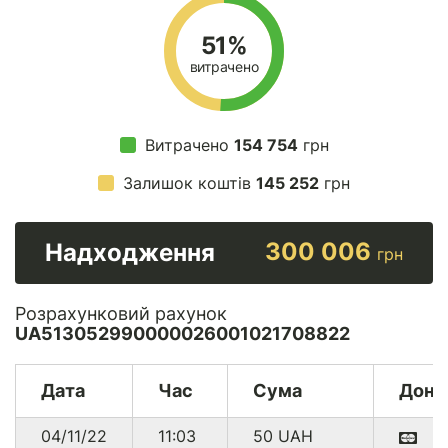
51%
витрачено
Витрачено
154 754
грн
Залишок коштів
145 252
грн
300 006
Надходження
грн
Розрахунковий рахунок
UA513052990000026001021708822
Дата
Час
Сума
Доно
04/11/22
11:03
50
UAH