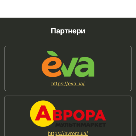
Партнери
https://eva.ua/
https://avrora.ua/