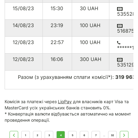
15/08/23
15:30
30
UAH
535528*
14/08/23
23:19
100
UAH
516875*
12/08/23
22:57
100
UAH
******15
12/08/23
16:06
300
UAH
535129*
Разом (з урахуванням сплати комісії*):
319 963
Комісія за платежі через
LiqPay
для власників карт Visa та
MasterCard усіх українських банків становить 0%.
* Конвертація валюти відбувається автоматично на момент
проведення операції.
1
2
3
4
5
6
7
32
...