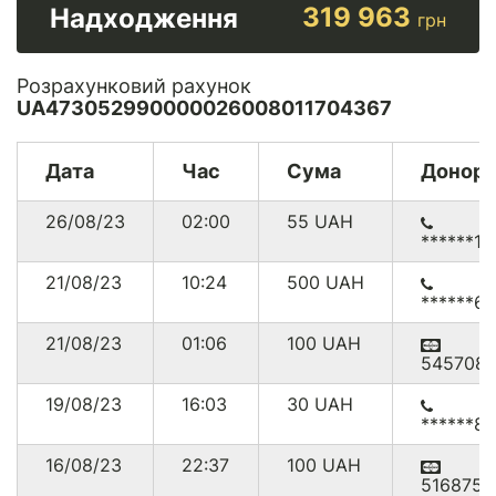
319 963
Надходження
грн
Розрахунковий рахунок
UA473052990000026008011704367
Дата
Час
Сума
Донор
26/08/23
02:00
55
UAH
******13
21/08/23
10:24
500
UAH
******6
21/08/23
01:06
100
UAH
545708*
19/08/23
16:03
30
UAH
******8
16/08/23
22:37
100
UAH
516875*