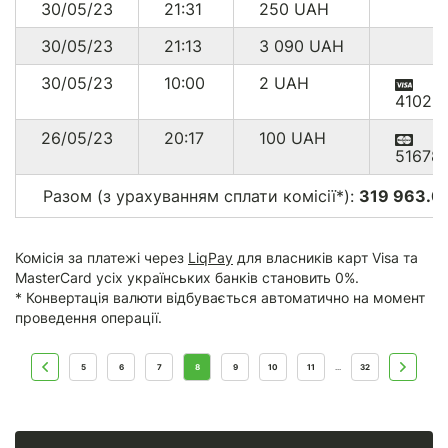
30/05/23
21:31
250
UAH
30/05/23
21:13
3 090
UAH
30/05/23
10:00
2
UAH
41023
26/05/23
20:17
100
UAH
51678
Разом (з урахуванням сплати комісії*):
319 963.00
Комісія за платежі через
LiqPay
для власників карт Visa та
MasterCard усіх українських банків становить 0%.
* Конвертація валюти відбувається автоматично на момент
проведення операції.
5
6
7
8
9
10
11
32
...