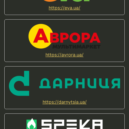
https://eva.ua/
https://avrora.ua/
https://darnytsia.ua/