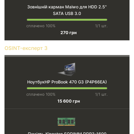
Зовнішній карман Maiwo для HDD 2.5"
SATA USB 3.0
сплачено 100%
1/1 шт.
270 грн
OSINT-експерт 3
НоутбукHP ProBook 470 G3 (P4P66EA)
сплачено 100%
1/1 шт.
15 600 грн
Пам'ять Kingston SODIMM DDR3-1600