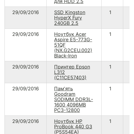
для HDD 2.5
29/09/2016
SSD Kingston
1
1
HyperX Fury
240GB 2.5
29/09/2016
Ноутбук Acer
1
1
Aspire E5-773G-
51QF
(NX.G2CEU.002)
Black-Iron
29/09/2016
Принтер Epson
1
3
L312
(C11CE57403)
29/09/2016
Пам'ять
1
4
Goodram
SODIMM DDR3L-
1600 4096MB
PC3-12800
29/09/2016
Ноутбук HP
1
1
ProBook 440 G3
(P5S54EA)