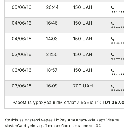
05/06/16
20:44
150
UAH
******
04/06/16
16:46
150
UAH
******
04/06/16
14:03
150
UAH
******
03/06/16
21:50
150
UAH
******
03/06/16
18:57
150
UAH
******
03/06/16
16:09
700
UAH
******
Разом (з урахуванням сплати комісії*):
101 387.00
Комісія за платежі через
LiqPay
для власників карт Visa та
MasterCard усіх українських банків становить 0%.