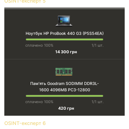
OSINT-експерт 5
Ноутбук HP ProBook 440 G3 (P5S54EA)
сплачено 100%
1/1 шт.
14 300 грн
Пам'ять Goodram SODIMM DDR3L-
1600 4096MB PC3-12800
сплачено 100%
1/1 шт.
420 грн
OSINT-експерт 6