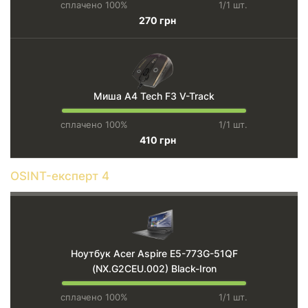
сплачено 100%
1/1 шт.
270 грн
Миша A4 Tech F3 V-Track
сплачено 100%
1/1 шт.
410 грн
OSINT-експерт 4
Ноутбук Acer Aspire E5-773G-51QF
(NX.G2CEU.002) Black-Iron
сплачено 100%
1/1 шт.