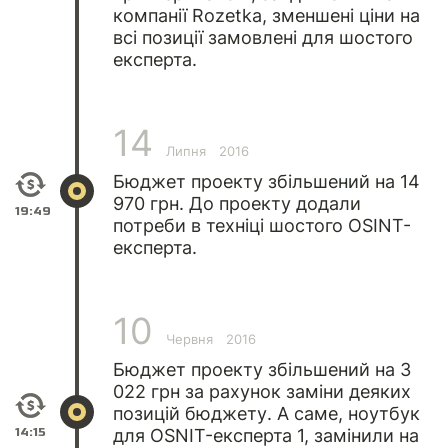
компанії Rozetka, зменшені ціни на
всі позиції замовлені для шостого
експерта.
14
Липня
2016
Бюджет проекту збільшений на 14
970 грн. До проекту додали
19:49
потреби в техніці шостого OSINT-
експерта.
10
Червня
2016
Бюджет проекту збільшений на 3
022 грн за рахунок заміни деяких
позицій бюджету. А саме, ноутбук
14:15
для OSNIT-експерта 1, замінили на