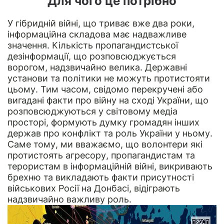
Для чого це потрібно
У гібридній війні, що триває вже два роки,
інформаційна складова має надважливе
значення. Кількість пропагандистської
дезінформації, що розповсюджується
ворогом, надзвичайно велика. Державні
установи та політики не можуть протистояти
цьому. Тим часом, свідомо перекручені або
вигадані факти про війну на сході України, що
розповсюджуються у світовому медіа
просторі, формують думку громадян інших
держав про конфлікт та роль України у ньому.
Саме тому, ми вважаємо, що волонтери які
протистоять агресору, пропагандистам та
терористам в інформаційній війні, викривають
брехню та викладають факти присутності
військових Росії на Донбасі, відіграють
надзвичайно важливу роль.