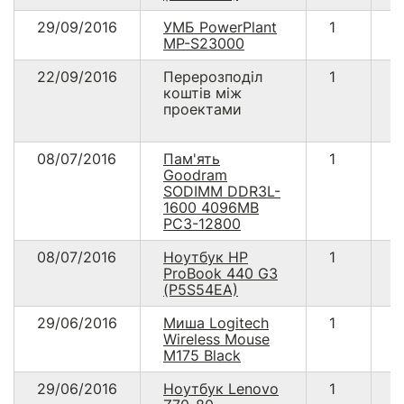
29/09/2016
УМБ PowerPlant
1
2
MP-S23000
22/09/2016
Перерозподіл
1
1
коштів між
проектами
08/07/2016
Пам'ять
1
4
Goodram
SODIMM DDR3L-
1600 4096MB
PC3-12800
08/07/2016
Ноутбук HP
1
1
ProBook 440 G3
(P5S54EA)
29/06/2016
Миша Logitech
1
3
Wireless Mouse
M175 Black
29/06/2016
Ноутбук Lenovo
1
2