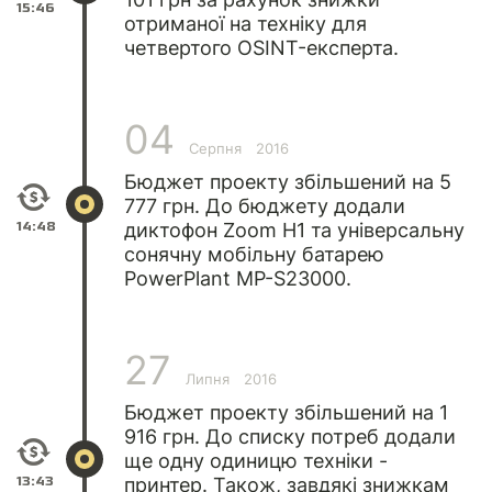
15:46
отриманої на техніку для
четвертого OSINT-експерта.
04
Серпня
2016
Бюджет проекту збільшений на 5
777 грн. До бюджету додали
14:48
диктофон Zoom H1 та універсальну
сонячну мобільну батарею
PowerPlant MP-S23000.
27
Липня
2016
Бюджет проекту збільшений на 1
916 грн. До списку потреб додали
ще одну одиницю техніки -
13:43
принтер. Також, завдякі знижкам