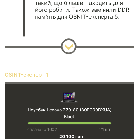
такий, що більше підходить для
його робити. Також замінили DDR
пам'ять для OSNIT-експерта 5.
OSINT-експерт 1
Ноутбук Lenovo Z70-80 (80FG00DXUA)
Black
сплачено 100%
1/1 шт.
20 100 грн