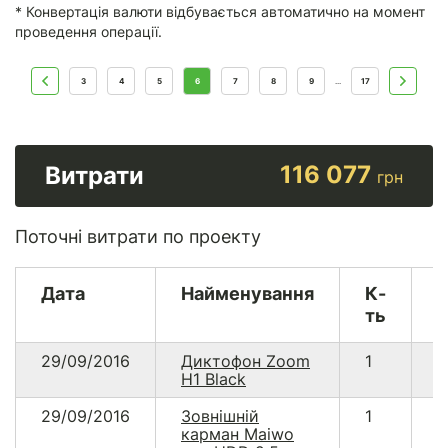
* Конвертація валюти відбувається автоматично на момент
проведення операції.
3
4
5
6
7
8
9
17
...
116 077
Витрати
грн
Поточні витрати по проекту
Дата
Найменування
К-
В
ть
29/09/2016
Диктофон Zoom
1
3
H1 Black
29/09/2016
Зовнішній
1
2
карман Maiwo