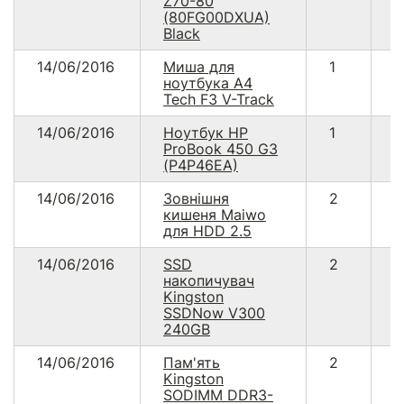
Z70-80
(80FG00DXUA)
Black
14/06/2016
Миша для
1
4
ноутбука A4
Tech F3 V-Track
14/06/2016
Ноутбук HP
1
1
ProBook 450 G3
(P4P46EA)
14/06/2016
Зовнішня
2
5
кишеня Maiwo
для HDD 2.5
14/06/2016
SSD
2
3
накопичувач
Kingston
SSDNow V300
240GB
14/06/2016
Пам'ять
2
9
Kingston
SODIMM DDR3-