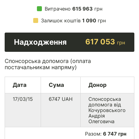
Витрачено
615 963
грн
Залишок коштів
1 090
грн
617 053
Надходження
грн
Спонсорська допомога (оплата
постачальникам напряму)
Дата
Сума
Донор
17/03/15
6747
UAH
Спонсорська
допомога від
Кочуровського
Андрія
Олеговича
Разом:
6 747 грн