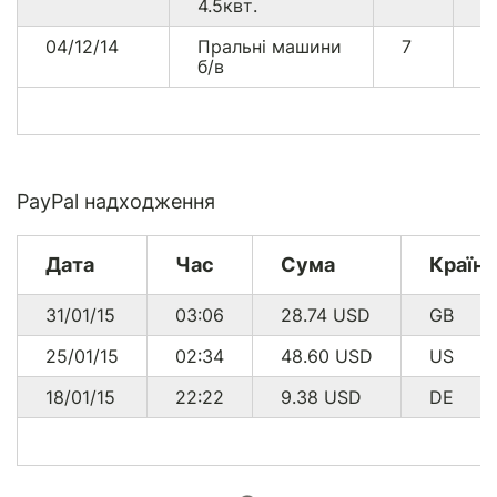
4.5квт.
04/12/14
Пральні машини
7
9
б/в
PayPal надходження
Дата
Час
Сума
Країна
31/01/15
03:06
28.74
USD
GB
25/01/15
02:34
48.60
USD
US
18/01/15
22:22
9.38
USD
DE