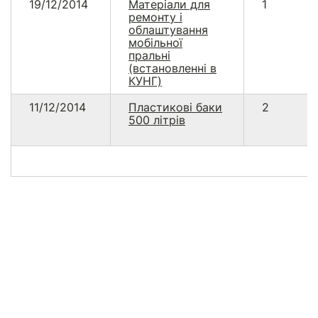
19/12/2014
Матеріали для
1
ремонту і
облаштування
мобільної
пральні
(встановленні в
КУНГ)
11/12/2014
Пластикові баки
2
500 літрів