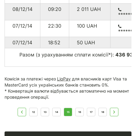
08/12/14
09:20
2 011
UAH
******
07/12/14
22:30
100
UAH
******
07/12/14
18:52
50
UAH
Разом (з урахуванням сплати комісії*):
436 930
Комісія за платежі через
LiqPay
для власників карт Visa та
MasterCard усіх українських банків становить 0%.
* Конвертація валюти відбувається автоматично на момент
проведення операції.
12
13
14
15
16
17
18