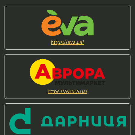
https://eva.ua/
https://avrora.ua/