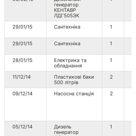
генератор
КЕНТАВР
ЛДГ505ЭК
29/01/15
Сантехніка
1
3
29/01/15
Сантехніка
1
5
28/01/15
Електрика та
1
4
обладнання
11/12/14
Пластикові баки
2
2
500 літрів
09/12/14
Насосна станція
2
4
05/12/14
Дизель
1
1
генератор