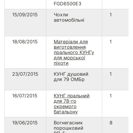
FGD6500E3
15/09/2015
Чохли
1
автомобільні
18/08/2015
Матеріали для
1
виготовлення
прального КУНГу
для морської
піхоти
23/07/2015
КУНГ душовий
1
для 79 ОМБр
16/07/2015
КУНГ пральний
1
для 78-го
окремого
батальону
19/06/2015
Вогнегасник
8
порошковий