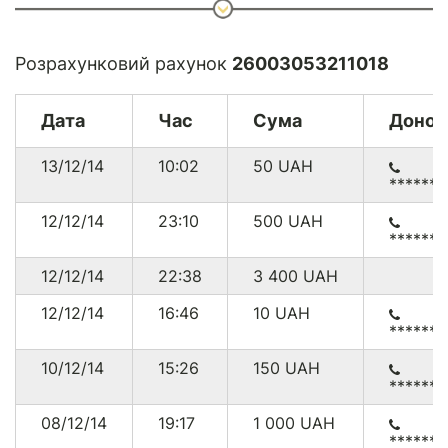
* 86.72 USD що на дату конвертації (03.03.2015) становило
2329.14 грн.
* Комісія з платежів через
PayPal
складає від 0.3% до 7.4%
Розрахунковий рахунок
26003053211018
+ $0.30
Дата
Час
Сума
Донор
13/12/14
10:02
50
UAH
******
12/12/14
23:10
500
UAH
******
12/12/14
22:38
3 400
UAH
12/12/14
16:46
10
UAH
******
10/12/14
15:26
150
UAH
******
08/12/14
19:17
1 000
UAH
******