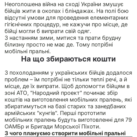
Неоголошена війна на сході України змушує
бійців жити в окопах і бліндажах. На полі бою
відсутні умови для проведення елементарних
гігієнічних процедур, не кажучи про місце, де
бійці могли б випрати свій одяг.
З настанням зими, митися та прати брудну
білизну просто не має де. Тому потрібні
мобільні пральні.
На що збираються кошти
З похолоданням у українських бійців додалося
проблем – їм потрібні не тільки теплі речі, а й
місце, де їх випрати. Щоб допомогти бійцям в
зоні АТО, "Народний проект" починає збір
коштів на виготовлення мобільних пралень, які
збиратимуться на базі старих та занедбаних
армійських "кунгів". Перші прототипи
мобільних пралень будуть виготовленні для 79
ОАМБр и Бригади Морської Піхоти.
З чого плануємо створити мобільні пральні