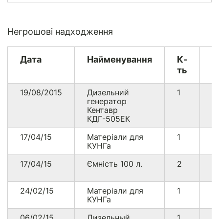
Негрошові надходження
Дата
Найменування
К-
Г
ть
е
19/08/2015
Дизельний
1
1
генератор
Кентавр
КДГ-505ЕК
17/04/15
Матеріали для
1
4
КУНГа
17/04/15
Ємність 100 л.
2
1
24/02/15
Матеріали для
1
1
КУНГа
06/02/15
Дизельный
1
1