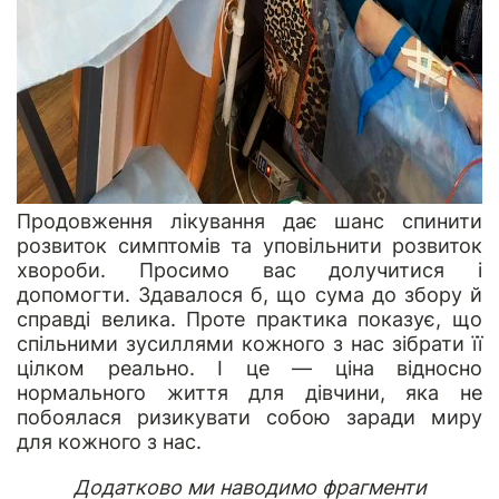
П
родовження лікування дає шанс спинити
розвиток симптомів та уповільнити розвиток
хвороби.
Просимо вас долучитися і
допомогти.
Здавалося б, що сума до збору й
справді велика. Проте практика показує, що
спільними зусиллями кожного з нас зібрати її
цілком реально. І це
—
ціна
відносно
нормального життя
для дівчини, яка не
побоялася ризикувати собою заради миру
для кожного з нас
.
Додатково ми наводимо фрагменти