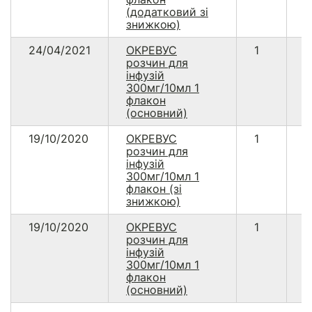
(додатковий зі
знижкою)
24/04/2021
ОКРЕВУС
1
1
розчин для
4
інфузій
300мг/10мл 1
флакон
(основний)
19/10/2020
ОКРЕВУС
1
3
розчин для
інфузій
300мг/10мл 1
флакон (зі
знижкою)
19/10/2020
ОКРЕВУС
1
1
розчин для
4
інфузій
300мг/10мл 1
флакон
(основний)