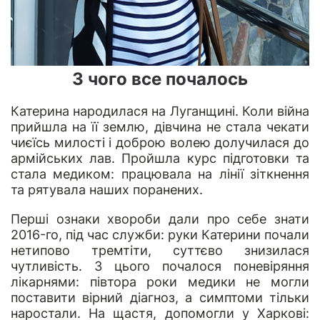
З чого все почалось
Катерина народилася на Луганщині. Коли війна
прийшла на її землю, дівчина не стала чекати
чиєїсь
милості і доброю волею долучилася до
армійських лав.
Пройшла курс підготовки та
стала медиком: працювала на лінії зіткнення
та рятувала наших поранених.
Перші
ознаки
хвороби
дали про себе знати
2016-го,
під час служби
: руки Катерини почали
нетипово тремтіти, суттєво знизилася
чутливість.
З цього почалося поневіряння
лікарнями: півтора роки
медики
не могли
поставити вірний діагноз, а симптоми тільки
наростали.
На щастя, допомогли у Харкові: