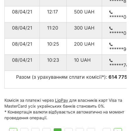
******84
08/04/21
12:17
500
UAH
******00
08/04/21
11:20
300
UAH
******00
08/04/21
10:25
200
UAH
******94
08/04/21
10:23
10
UAH
******74
Разом (з урахуванням сплати комісії*):
614 775.
г
Комісія за платежі через
LiqPay
для власників карт Visa та
MasterCard усіх українських банків становить 0%.
* Конвертація валюти відбувається автоматично на момент
проведення операції.