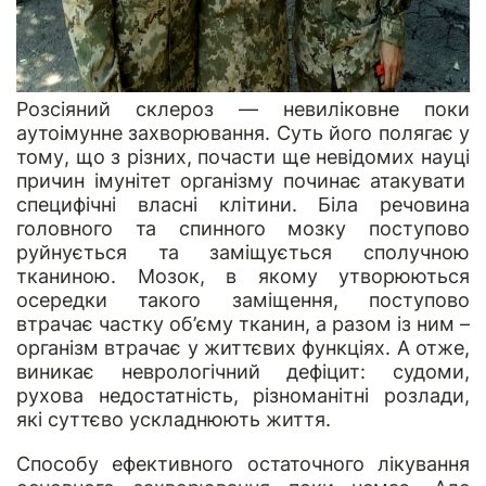
Розсіяний склероз — невиліковне поки
аутоімунне
захворювання.
Суть
його полягає у
тому, що
з
різних, почасти ще невідомих науці
причин імунітет організму починає атакувати
специфічні власні клітини. Біла р
ечовина
головного та спинного мозку поступово
руйнується
т
а заміщується сполучною
тканиною
. Мозок, в якому утворюються
осередки такого заміщення, поступово
втрачає частку об’єму
тканин
, а разом із ним –
організм втрачає у
життєвих
ф
у
нкціях.
А отже,
виникає неврологічний дефіцит: судоми,
рухова недостатність, різноманітні розлади,
які суттєво ускладнюють життя.
Способу ефективного остаточного лікування