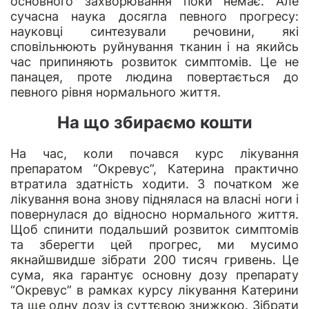
основного захворювання поки немає
.
Але
сучасна наука досягла певного прогресу:
науковці синтезували речовини, які
сповільнюють руйнування тканин і
на якийсь
час
припиняють розвиток симптомів. Це не
панацея,
проте
людина повертається до
певного рівня нормального життя.
На що збираємо кошти
На час, коли почався курс лікування
препаратом “Окревус”
, Катерина практично
втратила здатність ходити. З початк
о
м же
лікування вона знову піднялася на власні ноги і
повернулася до відносно нормального життя.
Щоб спинити подальший розвиток симптомів
та зберегти цей прогрес, ми мусимо
якнайшвидше
зібрати 200 тисяч гривень. Це
сума, яка гарантує основну дозу
препарату
“Окре
вус
”
в рамках курсу лікування
Катерини
та ще одну дозу із суттєвою знижкою
. Зібрати