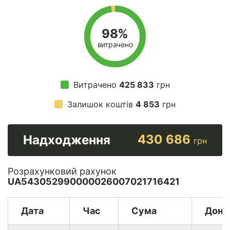
98%
витрачено
Витрачено
425 833
грн
Залишок коштів
4 853
грн
430 686
Надходження
грн
Розрахунковий рахунок
UA543052990000026007021716421
Дата
Час
Сума
Доно