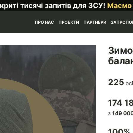
криті тисячі запитів для ЗСУ!
Маємо
ПРО НАС
ПРОЕКТИ
ПАРТНЕРИ
ЗАПРОПО
Зимо
бала
225
осі
174 1
з
149 000
100
% 