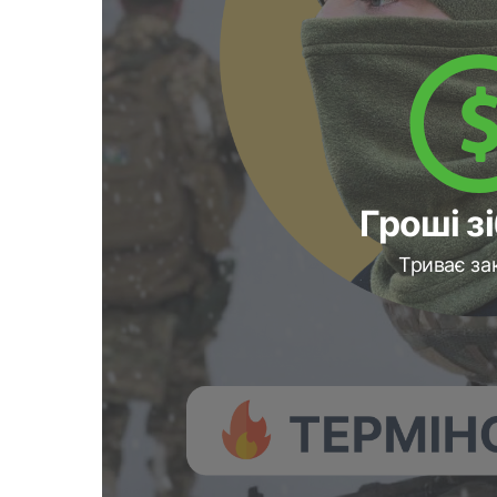
Гроші з
Триває за