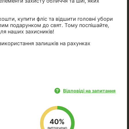
і елементи захисту обличчя та шиї, яких
ошти, купити фліс та відшити головні убори
плим подарунком до свят. Тому поспішайте,
ля наших захисників!
використання залишків на рахунках
Відповіді на запитання
40%
витрачено