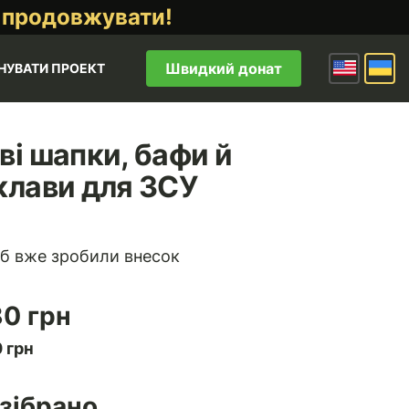
 продовжувати!
Швидкий донат
НУВАТИ ПРОЕКТ
ві шапки, бафи й
клави для ЗСУ
б вже зробили внесок
80 грн
 грн
зібрано