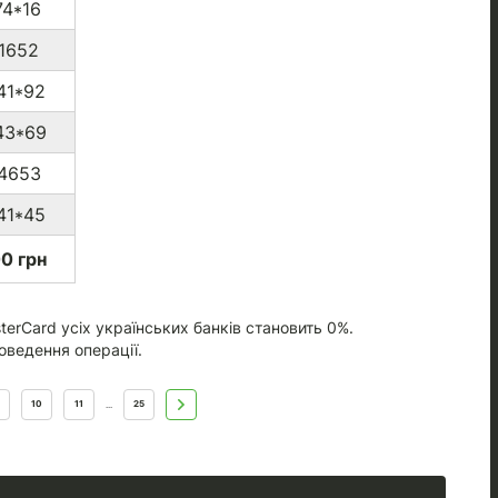
4*16
1652
41*92
43*69
*4653
41*45
0 грн
terCard усіх українських банків становить 0%.
оведення операції.
10
11
25
...