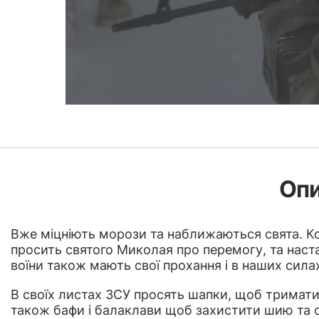
Оп
Вже міцніють морози та наближаються свята. Ко
просить святого Миколая про перемогу, та наст
воїни також мають свої прохання і в наших сил
В своїх листах ЗСУ просять шапки, щоб тримати в
також бафи і балаклави щоб захистити шию та об