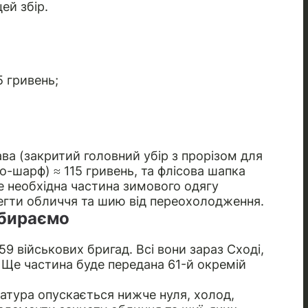
ей збір.
5 гривень;
ва (закритий головний убір з прорізом для
о-шарф) ≈ 115 гривень, та флісова шапка
це необхідна частина зимового одягу
регти обличчя та шию від переохолодження.
збираємо
 59 військових бригад. Всі вони зараз Сході,
 Ще частина буде передана 61-й окремій
ратура опускається нижче нуля, холод,