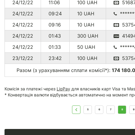
24/12/22
11:06
100
UAH
51687
24/12/22
09:24
10
UAH
******
24/12/22
09:16
10
UAH
5375
24/12/22
01:43
300
UAH
4149
24/12/22
01:33
50
UAH
*****
23/12/22
23:42
100
UAH
5375
Разом (з урахуванням сплати комісії*):
174 180.0
Комісія за платежі через
LiqPay
для власників карт Visa та Mas
* Конвертація валюти відбувається автоматично на момент пр
5
6
7
8
9