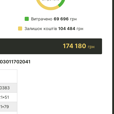
Витрачено
69 696
грн
Залишок коштів
104 484
грн
174 180
грн
03011702041
*0383
1*51
1*79