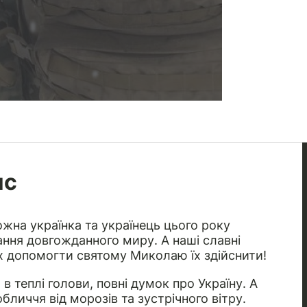
ис
жна українка та українець цього року
ання довгожданного миру. А наші славні
ах допомогти святому Миколаю їх здійснити!
 теплі голови, повні думок про Україну. А
личчя від морозів та зустрічного вітру.