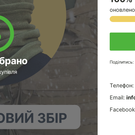
оновлено
ібрано
Поділитись:
купівля
Телефон
Email:
in
Facebook