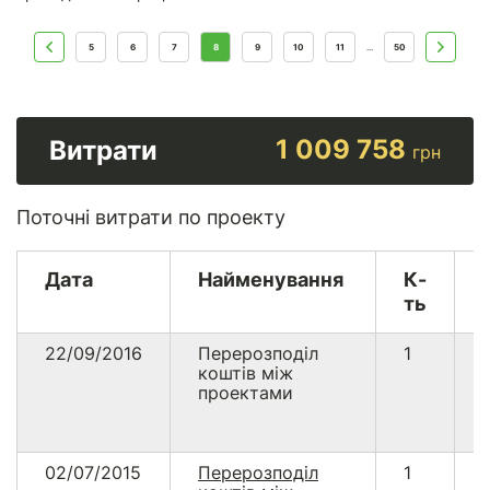
5
6
7
8
9
10
11
50
...
1 009 758
Витрати
грн
Поточні витрати по проекту
Дата
Найменування
К-
ть
22/09/2016
Перерозподіл
1
коштів між
проектами
02/07/2015
Перерозподіл
1