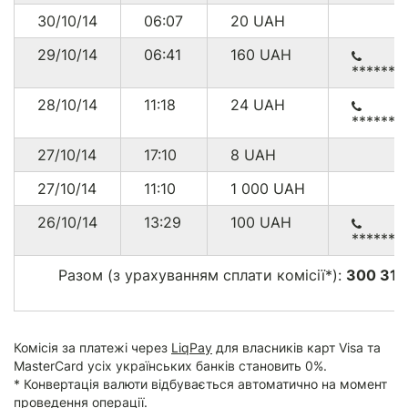
30/10/14
06:07
20
UAH
29/10/14
06:41
160
UAH
******8
28/10/14
11:18
24
UAH
******3
27/10/14
17:10
8
UAH
27/10/14
11:10
1 000
UAH
26/10/14
13:29
100
UAH
******9
Разом (з урахуванням сплати комісії*):
300 319
Комісія за платежі через
LiqPay
для власників карт Visa та
MasterCard усіх українських банків становить 0%.
* Конвертація валюти відбувається автоматично на момент
проведення операції.