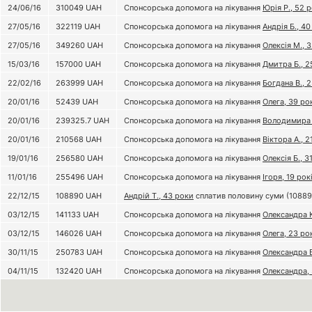
24/06/16
310049
UAH
Спонсорська допомога на лікування
Юрія Р., 52 
27/05/16
322119
UAH
Спонсорська допомога на лікування
Андрія Б., 40
27/05/16
349260
UAH
Спонсорська допомога на лікування
Олексія М., 
15/03/16
157000
UAH
Спонсорська допомога на лікування
Дмитра Б., 2
22/02/16
263999
UAH
Спонсорська допомога на лікування
Богдана В., 2
20/01/16
52439
UAH
Спонсорська допомога на лікування
Олега, 39 ро
20/01/16
239325.7
UAH
Спонсорська допомога на лікування
Володимира 
20/01/16
210568
UAH
Спонсорська допомога на лікування
Віктора А., 2
19/01/16
256580
UAH
Спонсорська допомога на лікування
Олексія Б., 31
11/01/16
255496
UAH
Спонсорська допомога на лікування
Ігоря, 19 рок
22/12/15
108890
UAH
Андрій Т., 43 роки
сплатив половину суми (108890
03/12/15
141133
UAH
Спонсорська допомога на лікування
Олександра К
03/12/15
146026
UAH
Спонсорська допомога на лікування
Олега, 23 ро
30/11/15
250783
UAH
Спонсорська допомога на лікування
Олександра Б
04/11/15
132420
UAH
Спонсорська допомога на лікування
Олександра, 