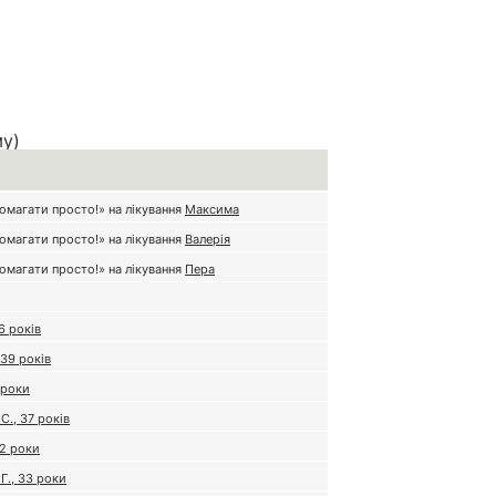
му)
магати просто!» на лікування
Максима
магати просто!» на лікування
Валерія
магати просто!» на лікування
Пера
6 років
 39 років
 роки
., 37 років
22 роки
Г., 33 роки