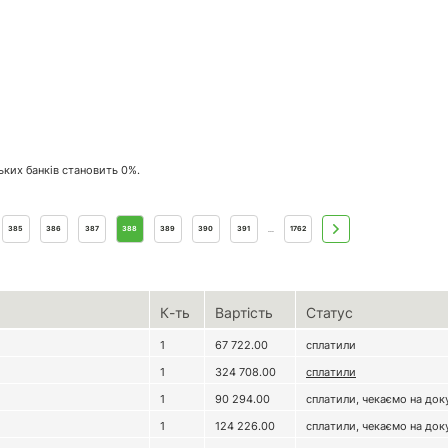
ських банків становить 0%.
385
386
387
388
389
390
391
1762
...
К-ть
Вартість
Статус
1
67 722.00
сплатили
1
324 708.00
сплатили
1
2
3
4
5
6
7
1
90 294.00
сплатили, чекаємо на до
1
124 226.00
сплатили, чекаємо на до