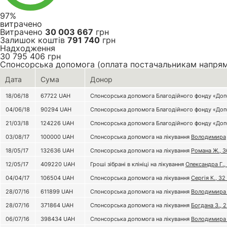
97%
витрачено
Витрачено
30 003 667
грн
Залишок коштів
791 740
грн
Надходження
30 795 406
грн
Спонсорська допомога (оплата постачальникам напря
Дата
Сума
Донор
18/06/18
67722
UAH
Спонсорська допомога Благодійного фонду «Допо
04/06/18
90294
UAH
Спонсорська допомога Благодійного фонду «Допо
21/03/18
124226
UAH
Спонсорська допомога Благодійного фонду «Допо
03/08/17
100000
UAH
Спонсорська допомога на лікування
Володимира
18/05/17
132636
UAH
Спонсорська допомога на лікування
Романа Ж., 3
12/05/17
409220
UAH
Гроші зібрані в клініці на лікування
Олександра Г.,
04/04/17
106504
UAH
Спонсорська допомога на лікування
Сергія К., 32
28/07/16
611899
UAH
Спонсорська допомога на лікування
Володимира С
28/07/16
371864
UAH
Спонсорська допомога на лікування
Богдана З., 
06/07/16
398434
UAH
Спонсорська допомога на лікування
Володимира 