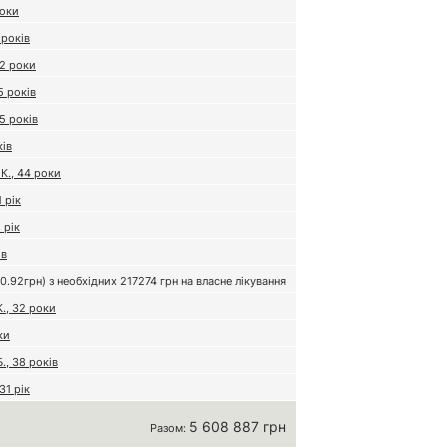
роки
 років
32 роки
5 років
5 років
ків
К., 44 роки
1 рік
 рік
ів
.92грн) з необхідних 217274 грн на власне лікування
., 32 роки
ки
., 38 років
31 рік
5 608 887 грн
Разом: