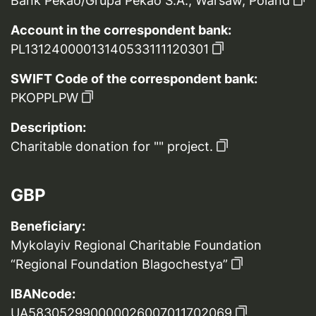
Bank Pekao/Grupa Pekao S.A., Warsaw, Poland
Account in the correspondent bank:
PL13124000013140533111120301
SWIFT Code of the correspondent bank:
PKOPPLPW
Description:
Charitable donation for "" project.
GBP
Beneficiary:
Mykolayiv Regional Charitable Foundation
“Regional Foundation Blagochestya”
IBANcode:
UA583052990000026007011702069