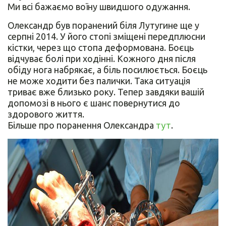
Ми всі бажаємо воїну швидшого одужання.
Олександр був поранений біля Лутугине ще у
серпні 2014. У його стопі зміщені передплюсни
кістки, через що стопа деформована. Боєць
відчуває болі при ходінні. Кожного дня після
обіду нога набрякає, а біль посилюється. Боєць
не може ходити без палички. Така ситуація
триває вже близько року. Тепер завдяки вашій
допомозі в нього є шанс повернутися до
здорового життя.
Більше про поранення Олександра
тут
.