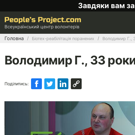
Завдяки вам за
Всеукраїнський центр волонтерів
Головна
Біотех-реабілітація поранених
Володимир Г., 
Володимир Г., 33 роки
Поділитись: