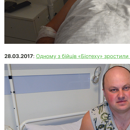
28.03.2017
:
Одному з бійців «Біотеху» зростил