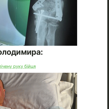
Володимира:
ічену руку бійця