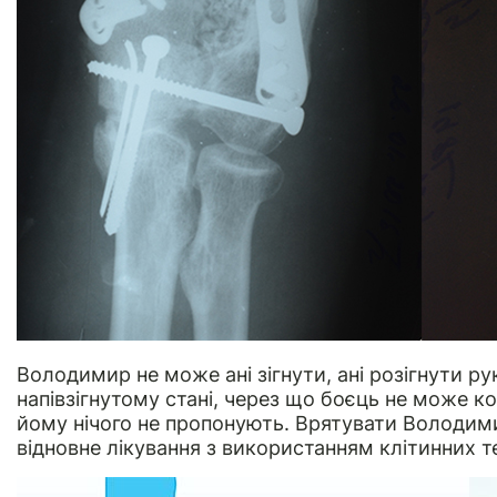
Володимир не може ані зігнути, ані розігнути ру
напівзігнутому стані, через що боєць не може ко
йому нічого не пропонують. Врятувати Володими
відновне лікування з використанням клітинних т