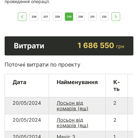
проведення операції.
226
227
228
229
230
231
232
1 686 550
Витрати
грн
Поточні витрати по проекту
Дата
Найменування
К-
ть
20/05/2024
Лосьон від
2
комарів (ящ)
20/05/2024
Лосьон від
2
комарів (ящ)
20/05/2024
Mavic 3
1