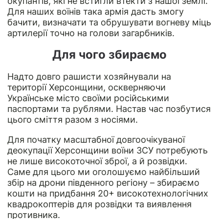
окупантів, які не встигли втекти з нашої землі.
Для наших воїнів така армія дасть змогу
бачити, визначати та обрушувати вогневу міць
артилерії точно на голови загарбників.
Для чого збираємо
Надто довго рашисти хозяйнували на
території Херсонщини, оскверняючи
Українське місто своїми російськими
паспортами та рублями. Настав час позбутися
цього сміття разом з носіями.
Для початку масштабної довгоочікуваної
деокупації Херсонщини воїни ЗСУ потребують
не лише високоточної зброї, а й розвідки.
Саме для цього ми оголошуємо найбільший
збір на дрони південного регіону – збираємо
кошти на придбання 20+ високотехнологічних
квадрокоптерів для розвідки та виявлення
противника.