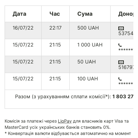
Дата
Час
Сума
Донор
16/07/22
22:17
500
UAH
537541
15/07/22
21:15
1 000
UAH
******7
15/07/22
21:15
50
UAH
516797
15/07/22
21:15
100
UAH
******1
Разом (з урахуванням сплати комісії*):
1 803 272
Комісія за платежі через
LiqPay
для власників карт Visa та
MasterCard усіх українських банків становить 0%.
* Конвертація валюти відбувається автоматично на момент