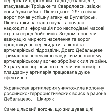
перерізати дорогу життя до Дебальцеве,
атакувавши Троіцьке та Свердловск, звідки
вони були вибиті. Після цього, 29-го січня
ворог почав успішну атаку на Вуглегірськ.
Після атаки настала пауза та почала
надходити інформація про несподівані масові
втрати серед бойовиків. Згодом, провели
евакуацію мирного населення та ворог
продовжував перекидати танкові та
артилерійські підрозділи. Довго Дебальцеве
трималося переважно завдяки масованому
артилерійському вогню збройних сил України.
За рахунок порівняного невеликих розмірів
плацдарму артилерія працювала дуже
ефективно.
Украинская артиллерия уничтожила колонну
российско-террористических войск в районе
Дебальцево, – Шкиряк
Саме цільовий вогонь, що знищував цілі