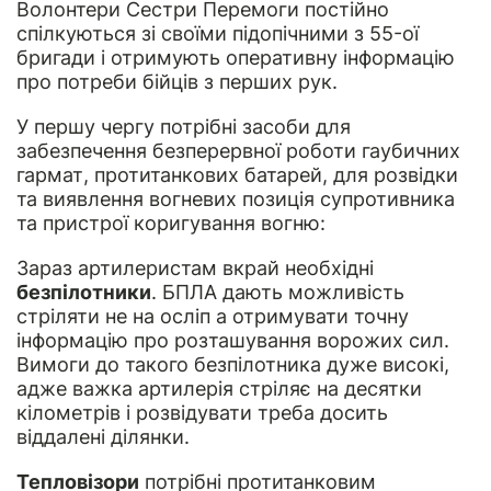
Волонтери Сестри Перемоги постійно
спілкуються зі своїми підопічними з 55-ої
бригади і отримують оперативну інформацію
про потреби бійців з перших рук.
У першу чергу потрібні засоби для
забезпечення безперервної роботи гаубичних
гармат, протитанкових батарей, для розвідки
та виявлення вогневих позиція супротивника
та пристрої коригування вогню:
Зараз артилеристам вкрай необхідні
безпілотники
. БПЛА дають можливість
стріляти не на осліп а отримувати точну
інформацію про розташування ворожих сил.
Вимоги до такого безпілотника дуже високі,
адже важка артилерія стріляє на десятки
кілометрів і розвідувати треба досить
віддалені ділянки.
Тепловізори
потрібні протитанковим