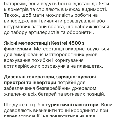
батареям, вони ведуть бої на відстані до 5-ти
кілометрів та стріляють в межах видимості.
Також, щоб мати можливість роботи на
випередження і виявляти розвідувальні або
штурмових загони ворога, що наближаються
до табору артилеристів та обороняти .
Якісні
метеостанції Kestrel 4500 з
флюгерами.
Метеостанції використовуються
для вимірювання метеорологічних умов,
врахування похибки і коригування
артилерійських розрахунків на планшетах.
Дизельні генератори, зарядно-пускові
пристрої та інвертори
потрібні для
забезпечення безперебійним джерелом
живлення всіх батарей та вогневих позицій.
Ще дуже потрібні
туристичні навігатори
. Вони
дозволяють визначити точні координати при
передислокації і не повертатися на вже