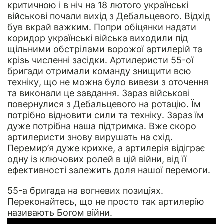
критичною і в ніч на 18 лютого українські
військові почали вихід з Дебальцевого. Відхід
був вкрай важким. Попри обіцянки надати
коридор українські війська виходили під
щільними обстрілами ворожої артилерій та
крізь численні засідки. Артилеристи 55-ої
бригади отримали команду знищити всю
техніку, що не можна було вивези з оточення
та виконали це завдання. Зараз військові
повернулися з Дебальцевого на ротацію. Їм
потрібно відновити сили та техніку. Зараз їм
дуже потрібна наша підтримка. Вже скоро
артилеристи знову вирушать на схід.
Перемир’я дуже крихке, а артилерія відіграє
одну із ключових ролей в цій війни, від її
ефективності залежить доля нашої перемоги.
55-а бригада на вогневих позиціях.
Переконайтесь, що не просто так артилерію
називають Богом війни.