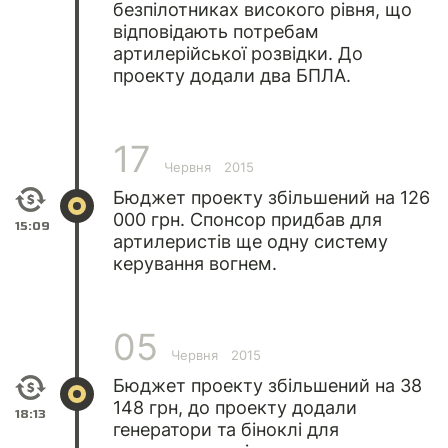
безпілотниках високого рівня, що
відповідають потребам
артилерійської розвідки. До
проекту додали два БПЛА.
17
Червня
2015
Бюджет проекту збільшений на 126
000 грн. Спонсор придбав для
15:09
артилеристів ще одну систему
керування вогнем.
05
Червня
2015
Бюджет проекту збільшений на 38
148 грн, до проекту додали
18:13
генератори та біноклі для