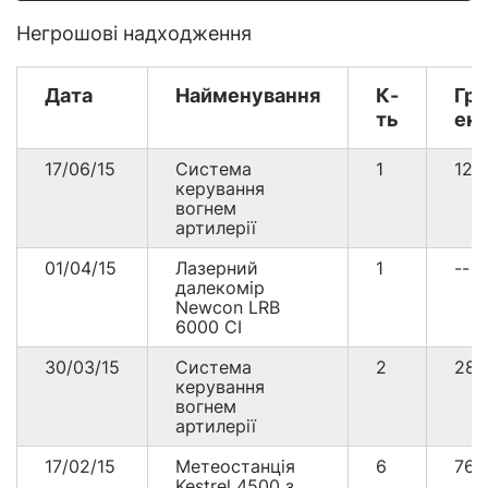
Негрошові надходження
Дата
Найменування
К-
Гр
ть
екв
17/06/15
Система
1
126
керування
вогнем
артилерії
01/04/15
Лазерний
1
--
далекомір
Newcon LRB
6000 CI
30/03/15
Система
2
28
керування
вогнем
артилерії
17/02/15
Метеостанція
6
764
Kestrel 4500 з