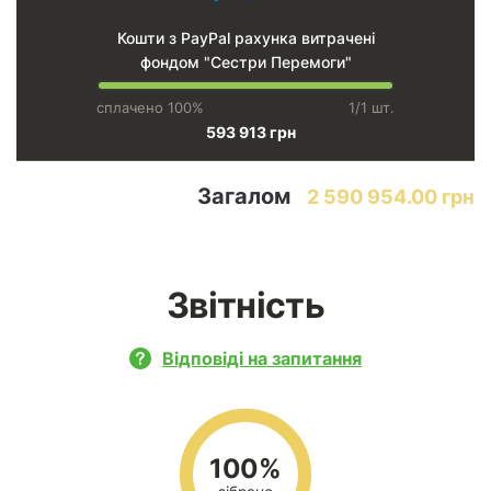
Кошти з PayPal рахунка витрачені
фондом "Сестри Перемоги"
сплачено 100%
1/1 шт.
593 913 грн
Загалом
2 590 954.00 грн
Звітність
Відповіді на запитання
100%