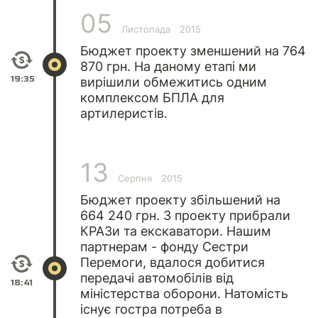
05
Листопада
2015
Бюджет проекту зменшений на 764
870 грн. На даному етапі ми
19:35
вирішили обмежитись одним
комплексом БПЛА для
артилеристів.
13
Серпня
2015
Бюджет проекту збільшений на
664 240 грн. З проекту прибрали
КРАЗи та екскаватори. Нашим
партнерам - фонду Сестри
Перемоги, вдалося добитися
передачі автомобілів від
18:41
міністерства оборони. Натомість
існує гостра потреба в