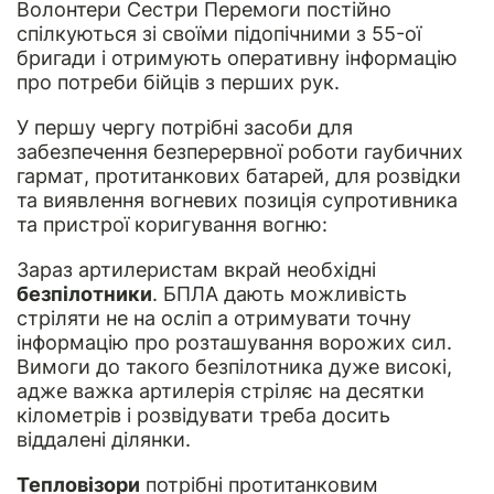
Волонтери Сестри Перемоги постійно
спілкуються зі своїми підопічними з 55-ої
бригади і отримують оперативну інформацію
про потреби бійців з перших рук.
У першу чергу потрібні засоби для
забезпечення безперервної роботи гаубичних
гармат, протитанкових батарей, для розвідки
та виявлення вогневих позиція супротивника
та пристрої коригування вогню:
Зараз артилеристам вкрай необхідні
безпілотники
. БПЛА дають можливість
стріляти не на осліп а отримувати точну
інформацію про розташування ворожих сил.
Вимоги до такого безпілотника дуже високі,
адже важка артилерія стріляє на десятки
кілометрів і розвідувати треба досить
віддалені ділянки.
Тепловізори
потрібні протитанковим