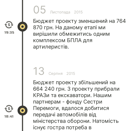
05
Листопада
2015
Бюджет проекту зменшений на 764
870 грн. На даному етапі ми
19:35
вирішили обмежитись одним
комплексом БПЛА для
артилеристів.
13
Серпня
2015
Бюджет проекту збільшений на
664 240 грн. З проекту прибрали
КРАЗи та екскаватори. Нашим
партнерам - фонду Сестри
Перемоги, вдалося добитися
передачі автомобілів від
18:41
міністерства оборони. Натомість
існує гостра потреба в