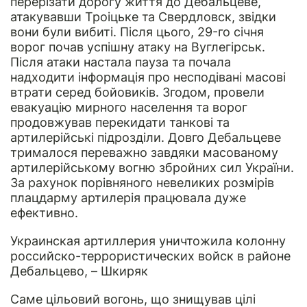
перерізати дорогу життя до Дебальцеве,
атакувавши Троіцьке та Свердловск, звідки
вони були вибиті. Після цього, 29-го січня
ворог почав успішну атаку на Вуглегірськ.
Після атаки настала пауза та почала
надходити інформація про несподівані масові
втрати серед бойовиків. Згодом, провели
евакуацію мирного населення та ворог
продовжував перекидати танкові та
артилерійські підрозділи. Довго Дебальцеве
трималося переважно завдяки масованому
артилерійському вогню збройних сил України.
За рахунок порівняного невеликих розмірів
плацдарму артилерія працювала дуже
ефективно.
Украинская артиллерия уничтожила колонну
российско-террористических войск в районе
Дебальцево, – Шкиряк
Саме цільовий вогонь, що знищував цілі