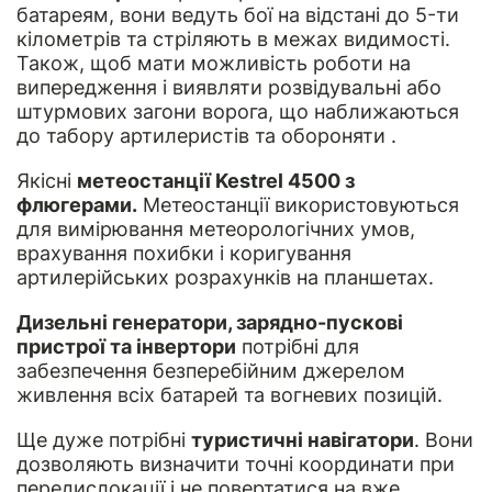
батареям, вони ведуть бої на відстані до 5-ти
кілометрів та стріляють в межах видимості.
Також, щоб мати можливість роботи на
випередження і виявляти розвідувальні або
штурмових загони ворога, що наближаються
до табору артилеристів та обороняти .
Якісні
метеостанції Kestrel 4500 з
флюгерами.
Метеостанції використовуються
для вимірювання метеорологічних умов,
врахування похибки і коригування
артилерійських розрахунків на планшетах.
Дизельні генератори, зарядно-пускові
пристрої та інвертори
потрібні для
забезпечення безперебійним джерелом
живлення всіх батарей та вогневих позицій.
Ще дуже потрібні
туристичні навігатори
. Вони
дозволяють визначити точні координати при
передислокації і не повертатися на вже