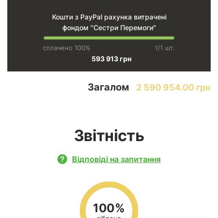
Кошти з PayPal рахунка витрачені
фондом "Сестри Перемоги"
сплачено 100%
1/1 шт.
593 913 грн
Загалом
2 590 954.00 грн
Звітність
Відповіді на запитання
100%