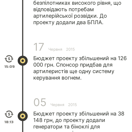
безпілотниках високого рівня, що
відповідають потребам
артилерійської розвідки. До
проекту додали два БПЛА.
17
Червня
2015
Бюджет проекту збільшений на 126
000 грн. Спонсор придбав для
15:09
артилеристів ще одну систему
керування вогнем.
05
Червня
2015
Бюджет проекту збільшений на 38
148 грн, до проекту додали
18:13
генератори та біноклі для