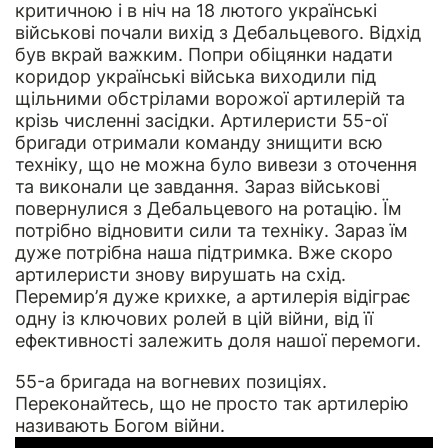
критичною і в ніч на 18 лютого українські
військові почали вихід з Дебальцевого. Відхід
був вкрай важким. Попри обіцянки надати
коридор українські війська виходили під
щільними обстрілами ворожої артилерій та
крізь численні засідки. Артилеристи 55-ої
бригади отримали команду знищити всю
техніку, що не можна було вивези з оточення
та виконали це завдання. Зараз військові
повернулися з Дебальцевого на ротацію. Їм
потрібно відновити сили та техніку. Зараз їм
дуже потрібна наша підтримка. Вже скоро
артилеристи знову вирушать на схід.
Перемир’я дуже крихке, а артилерія відіграє
одну із ключових ролей в цій війни, від її
ефективності залежить доля нашої перемоги.
55-а бригада на вогневих позиціях.
Переконайтесь, що не просто так артилерію
називають Богом війни.