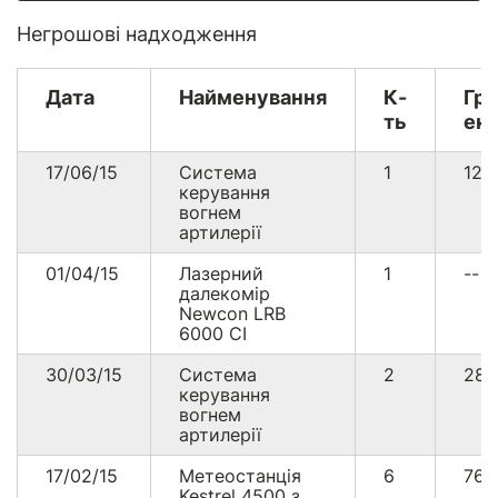
Негрошові надходження
Дата
Найменування
К-
Гр
ть
екв
17/06/15
Система
1
126
керування
вогнем
артилерії
01/04/15
Лазерний
1
--
далекомір
Newcon LRB
6000 CI
30/03/15
Система
2
28
керування
вогнем
артилерії
17/02/15
Метеостанція
6
764
Kestrel 4500 з