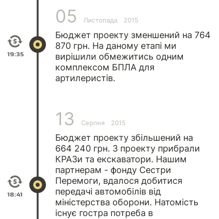
05
Листопада
2015
Бюджет проекту зменшений на 764
870 грн. На даному етапі ми
19:35
вирішили обмежитись одним
комплексом БПЛА для
артилеристів.
13
Серпня
2015
Бюджет проекту збільшений на
664 240 грн. З проекту прибрали
КРАЗи та екскаватори. Нашим
партнерам - фонду Сестри
Перемоги, вдалося добитися
передачі автомобілів від
18:41
міністерства оборони. Натомість
існує гостра потреба в