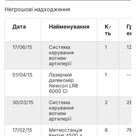
Негрошові надходження
Дата
Найменування
К-
Гр
ть
екв
17/06/15
Система
1
126
керування
вогнем
артилерії
01/04/15
Лазерний
1
--
далекомір
Newcon LRB
6000 CI
30/03/15
Система
2
28
керування
вогнем
артилерії
17/02/15
Метеостанція
6
764
Kestrel 4500 з