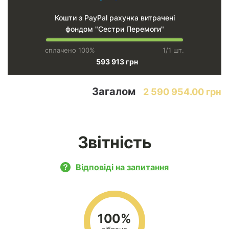
Кошти з PayPal рахунка витрачені
фондом "Сестри Перемоги"
сплачено 100%
1/1 шт.
593 913 грн
Загалом
2 590 954.00 грн
Звітність
Відповіді на запитання
100%