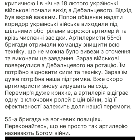
критичною і в ніч на 18 лютого українські
військові почали вихід з Дебальцевого. Відхід
був вкрай важким. Попри обіцянки надати
коридор українські війська виходили під
щільними обстрілами ворожої артилерій та
крізь численні засідки. Артилеристи 55-ої
бригади отримали команду знищити всю
техніку, що не можна було вивези з оточення
та виконали це завдання. Зараз військові
повернулися з Дебальцевого на ротацію. Їм
потрібно відновити сили та техніку. Зараз їм
дуже потрібна наша підтримка. Вже скоро
артилеристи знову вирушать на схід.
Перемир’я дуже крихке, а артилерія відіграє
одну із ключових ролей в цій війни, від її
ефективності залежить доля нашої перемоги.
55-а бригада на вогневих позиціях.
Переконайтесь, що не просто так артилерію
називають Богом війни.