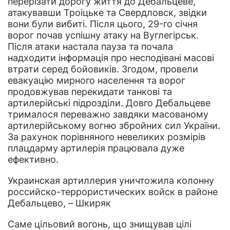
перерізати дорогу життя до Дебальцеве,
атакувавши Троіцьке та Свердловск, звідки
вони були вибиті. Після цього, 29-го січня
ворог почав успішну атаку на Вуглегірськ.
Після атаки настала пауза та почала
надходити інформація про несподівані масові
втрати серед бойовиків. Згодом, провели
евакуацію мирного населення та ворог
продовжував перекидати танкові та
артилерійські підрозділи. Довго Дебальцеве
трималося переважно завдяки масованому
артилерійському вогню збройних сил України.
За рахунок порівняного невеликих розмірів
плацдарму артилерія працювала дуже
ефективно.
Украинская артиллерия уничтожила колонну
российско-террористических войск в районе
Дебальцево, – Шкиряк
Саме цільовий вогонь, що знищував цілі