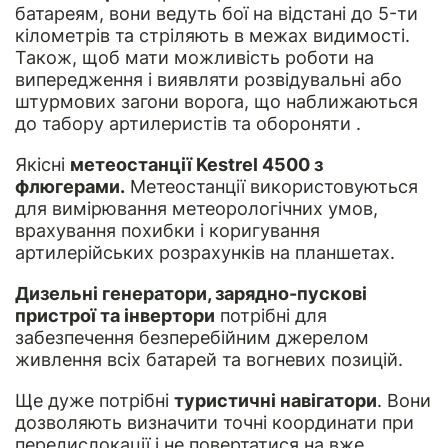
батареям, вони ведуть бої на відстані до 5-ти
кілометрів та стріляють в межах видимості.
Також, щоб мати можливість роботи на
випередження і виявляти розвідувальні або
штурмових загони ворога, що наближаються
до табору артилеристів та обороняти .
Якісні
метеостанції Kestrel 4500 з
флюгерами.
Метеостанції використовуються
для вимірювання метеорологічних умов,
врахування похибки і коригування
артилерійських розрахунків на планшетах.
Дизельні генератори, зарядно-пускові
пристрої та інвертори
потрібні для
забезпечення безперебійним джерелом
живлення всіх батарей та вогневих позицій.
Ще дуже потрібні
туристичні навігатори
. Вони
дозволяють визначити точні координати при
передислокації і не повертатися на вже