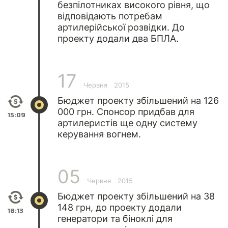
безпілотниках високого рівня, що
відповідають потребам
артилерійської розвідки. До
проекту додали два БПЛА.
17
Червня
2015
Бюджет проекту збільшений на 126
000 грн. Спонсор придбав для
15:09
артилеристів ще одну систему
керування вогнем.
05
Червня
2015
Бюджет проекту збільшений на 38
148 грн, до проекту додали
18:13
генератори та біноклі для