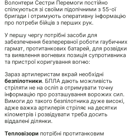
Волонтери Сестри Перемоги постійно
спілкуються зі своїми підопічними з 55-ої
бригади і отримують оперативну інформацію
про потреби бійців з перших рук.
У першу чергу потрібні засоби для
забезпечення безперервної роботи гаубичних
гармат, протитанкових батарей, для розвідки
та виявлення вогневих позиція супротивника
та пристрої коригування вогню:
Зараз артилеристам вкрай необхідні
безпілотники
. БПЛА дають можливість
стріляти не на осліп а отримувати точну
інформацію про розташування ворожих сил.
Вимоги до такого безпілотника дуже високі,
адже важка артилерія стріляє на десятки
кілометрів і розвідувати треба досить
віддалені ділянки.
Тепловізори
потрібні протитанковим