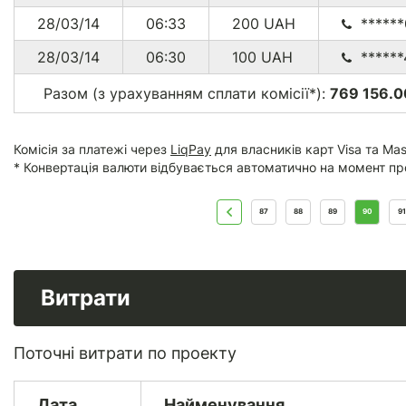
28/03/14
06:33
200
UAH
*****
28/03/14
06:30
100
UAH
*****
Разом (з урахуванням сплати комісії*):
769 156.0
Комісія за платежі через
LiqPay
для власників карт Visa та Mas
* Конвертація валюти відбувається автоматично на момент пр
87
88
89
90
91
Витрати
Поточні витрати по проекту
Дата
Найменування