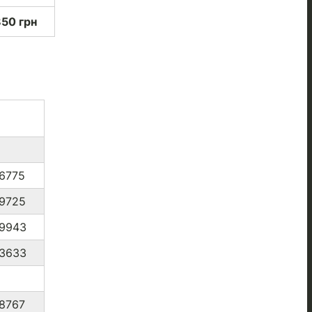
850 грн
6775
*9725
*9943
*3633
8767