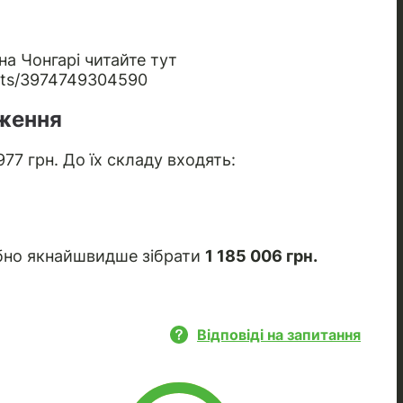
на Чонгарі читайте тут
osts/3974749304590
ження
7 грн. До їх складу входять:
ібно якнайшвидше зібрати
1 185 006 грн.
Відповіді на запитання