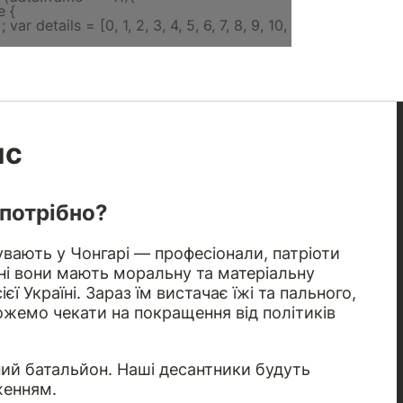
ис
 потрібно?
увають у Чонгарі — професіонали, патріоти
дні вони мають моральну та матеріальну
ї Україні. Зараз їм вистачає їжі та пального,
ожемо чекати на покращення від політиків
ний батальйон. Наші десантники будуть
женням.