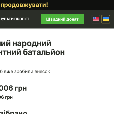
 продовжувати!
Швидкий донат
НУВАТИ ПРОЕКТ
ий народний
нтний батальйон
б вже зробили внесок
 006 грн
06 грн
зібрано