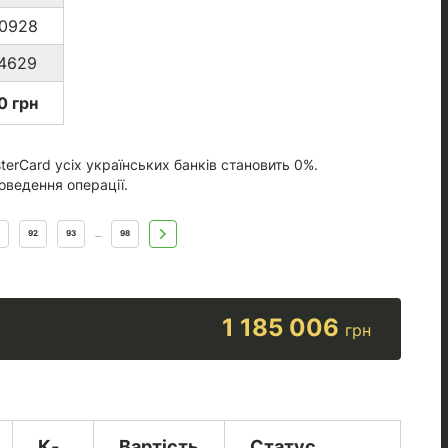
*0928
*4629
0 грн
terCard усіх українських банків становить 0%.
оведення операції.
92
93
98
...
1 185 006
грн
К-
Вартість
Статус