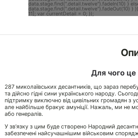
Оп
Для чого це
287 миколаївських десантників, що зараз переб
та дійсно гідні сини українського народу. Сього
підтримку виключно від цивільних громадян з усіє
але найбільше бракує амуніції. Нажаль, ми не м
або генералів.
У зв’язку з цим буде створено Народний десант
забезпечені найсучашнішим військовим споряд