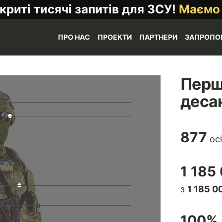
криті тисячі запитів для ЗСУ!
Маємо
ПРО НАС
ПРОЕКТИ
ПАРТНЕРИ
ЗАПРОПО
Перш
деса
877
осі
1 185
з
1 185 0
100
% 