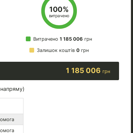
100%
витрачено
Витрачено
1 185 006
грн
Залишок коштів
0
грн
1 185 006
грн
 напряму)
помога
помога