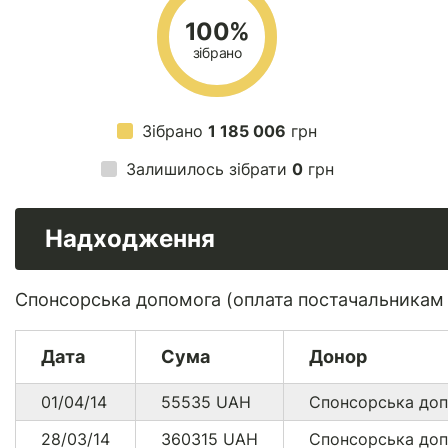
100%
зібрано
Зібрано
1 185 006
грн
Залишилось зібрати
0
грн
Надходження
Спонсорська допомога (оплата постачальникам
Дата
Сума
Донор
01/04/14
55535
UAH
Спонсорська до
28/03/14
360315
UAH
Спонсорська до