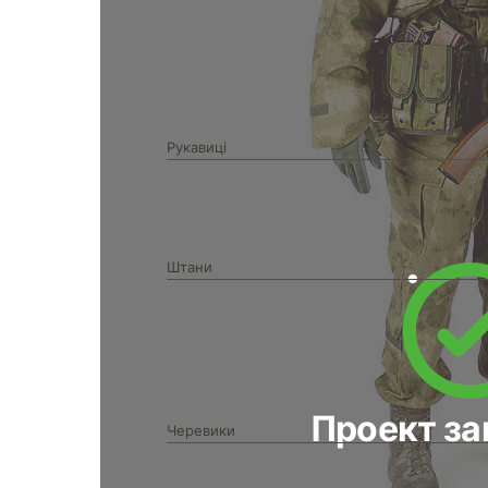
Рукавиці
Штани
Проект з
Черевики