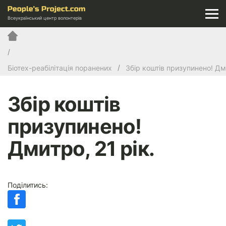
Всеукраїнський центр волонтерів
Біотех-реабілітація поранених
Збір коштів призупинено! Дми
Збір коштів
призупинено!
Дмитро, 21 рік.
Поділитись: