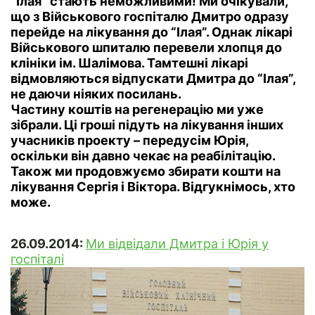
“Ілая” стають неможливими! Ми очікували,
що з Військового госпіталю Дмитро одразу
перейде на лікування до “Ілая”. Однак лікарі
Військового шпиталю перевели хлопця до
клініки ім. Шалімова. Тамтешні лікарі
відмовляються відпускати Дмитра до “Ілая”,
не даючи ніяких посилань.
Частину коштів на регенерацію ми уже
зібрали. Ці гроші підуть на лікування інших
учасників проекту – передусім Юрія,
оскільки він давно чекає на реабілітацію.
Також ми продовжуємо збирати кошти на
лікування Сергія і Віктора. Відгукнімось, хто
може.
26.09.2014
:
Ми відвідали Дмитра і Юрія у
госпіталі