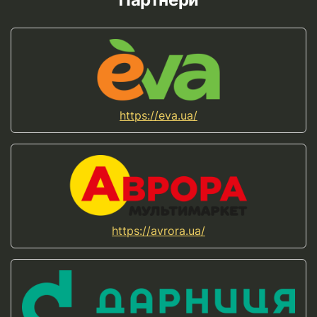
https://eva.ua/
https://avrora.ua/