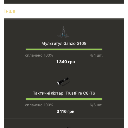
Інше
Мультитул Ganzo G109
сплачено 100%
4/4 шт.
1 340 грн
Тактичні ліхтарі TrustFire C8-T6
сплачено 100%
6/6 шт.
3 116 грн