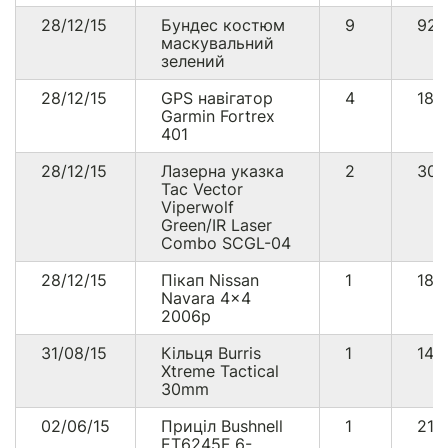
28/12/15
Бундес костюм
9
92
маскувальний
зелений
28/12/15
GPS навігатор
4
18
Garmin Fortrex
401
28/12/15
Лазерна указка
2
30
Tac Vector
Viperwolf
Green/IR Laser
Combo SCGL-04
28/12/15
Пікап Nissan
1
187
Navara 4x4
2006р
31/08/15
Кільця Burris
1
14
Xtreme Tactical
30mm
02/06/15
Приціл Bushnell
1
211
ET6245F 6-