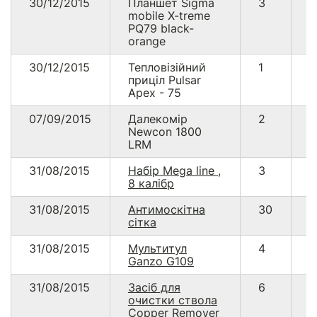
30/12/2015
Планшет Sigma
3
3
mobile X-treme
PQ79 black-
orange
30/12/2015
Тепловізійний
1
9
приціл Pulsar
Apex - 75
07/09/2015
Далекомір
2
2
Newcon 1800
LRM
31/08/2015
Набір Mega line ,
3
3
8 калібр
31/08/2015
Антимоскітна
30
2
сітка
31/08/2015
Мультитул
4
1
Ganzo G109
31/08/2015
Засіб для
6
1
очистки ствола
Copper Remover