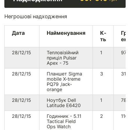
Негрошові надходження
Дата
Найменування
К-
Гр
ть
екв
28/12/15
Тепловізійний
1
97
приціл Pulsar
Apex - 75
28/12/15
Планшет Sigma
3
311
mobile X-treme
PQ79 ,lack-
orange
28/12/15
Ноутбук Dell
1
78
Latitude E6420
28/12/15
Годинник - 5.11
2
116
Tactical Field
Ops Watch