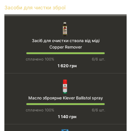
Засоби для чистки зброї
Засіб для очистки ствола від міді
Copper Remover
сплачено 100%
6/6 шт.
1 620 грн
Масло зброярне Klever Ballistol spray
сплачено 100%
6/6 шт.
1 140 грн