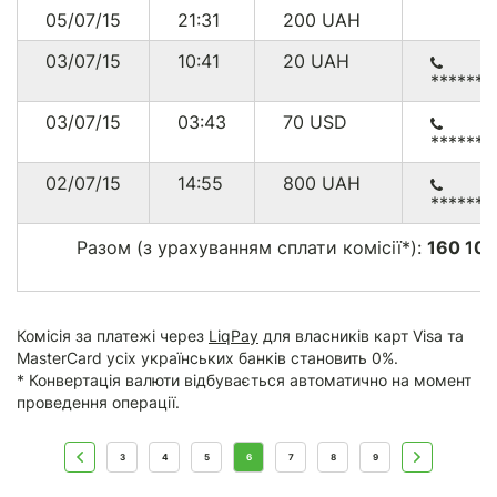
05/07/15
21:31
200
UAH
03/07/15
10:41
20
UAH
******
03/07/15
03:43
70
USD
******
02/07/15
14:55
800
UAH
******
Разом (з урахуванням сплати комісії*):
160 10
Комісія за платежі через
LiqPay
для власників карт Visa та
MasterCard усіх українських банків становить 0%.
* Конвертація валюти відбувається автоматично на момент
проведення операції.
3
4
5
6
7
8
9