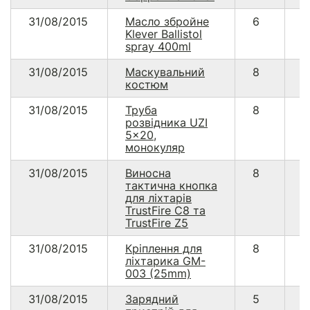
31/08/2015
Масло збройне
6
1
Klever Ballistol
spray 400ml
31/08/2015
Маскувальний
8
2
костюм
31/08/2015
Труба
8
1
розвідника UZI
5x20,
монокуляр
31/08/2015
Виносна
8
1
тактична кнопка
для ліхтарів
TrustFire C8 та
TrustFire Z5
31/08/2015
Кріплення для
8
1
ліхтарика GM-
003 (25mm)
31/08/2015
Зарядний
5
8