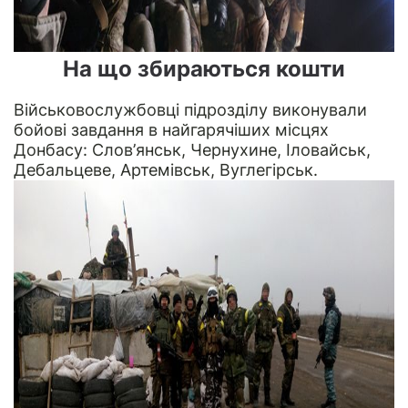
На що збираються кошти
Військовослужбовці підрозділу виконували
бойові завдання в найгарячіших місцях
Донбасу: Слов’янськ, Чернухине, Іловайськ,
Дебальцеве, Артемівськ, Вуглегірськ.