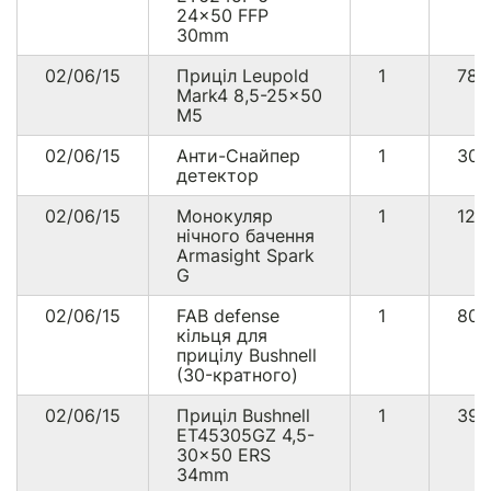
24x50 FFP
30mm
02/06/15
Приціл Leupold
1
78
Mark4 8,5-25x50
M5
02/06/15
Анти-Снайпер
1
309
детектор
02/06/15
Монокуляр
1
125
нічного бачення
Armasight Spark
G
02/06/15
FAB defense
1
80
кільця для
прицілу Bushnell
(30-кратного)
02/06/15
Приціл Bushnell
1
39
ET45305GZ 4,5-
30x50 ERS
34mm