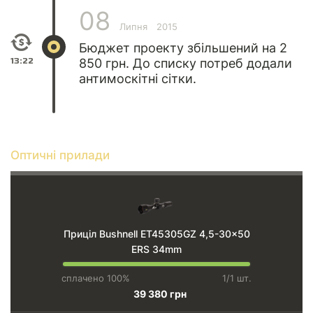
08
Липня
2015
Бюджет проекту збільшений на 2
13:22
850 грн. До списку потреб додали
антимоскітні сітки.
Оптичні прилади
Приціл Bushnell ET45305GZ 4,5-30x50
ERS 34mm
сплачено 100%
1/1 шт.
39 380 грн