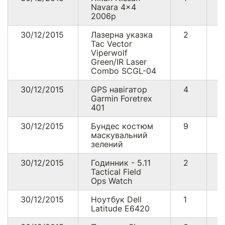
Navara 4x4
5
2006р
30/12/2015
Лазерна указка
2
3
Tac Vector
Viperwolf
Green/IR Laser
Combo SCGL-04
30/12/2015
GPS навігатор
4
1
Garmin Foretrex
401
30/12/2015
Бундес костюм
9
9
маскувальний
зелений
30/12/2015
Годинник - 5.11
2
1
Tactical Field
Ops Watch
30/12/2015
Ноутбук Dell
1
7
Latitude E6420