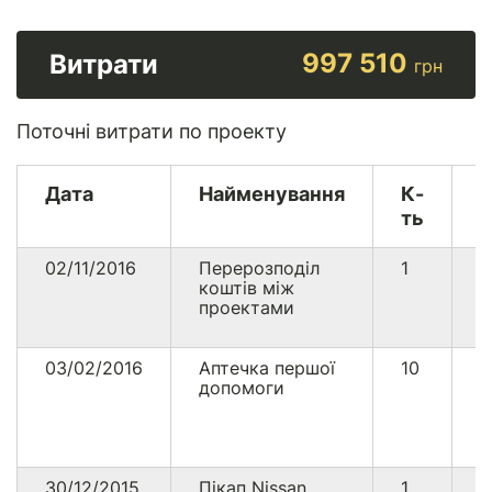
997 510
Витрати
грн
Поточні витрати по проекту
Дата
Найменування
К-
В
ть
02/11/2016
Перерозподіл
1
1
коштів між
проектами
03/02/2016
Аптечка першої
10
5
допомоги
30/12/2015
Пікап Nissan
1
1