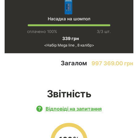
Насадка на шомпол
сплачено 100%
3/3 шт.
339 грн
Набір Mega line , 8 калібр
Загалом
997 369.00 грн
Звітність
Відповіді на запитання